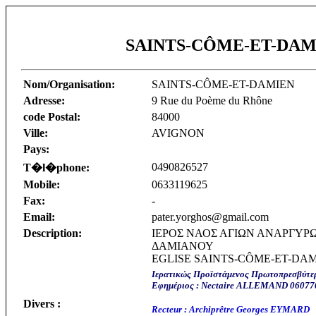
SAINTS-CÔME-ET-DAM
Nom/Organisation:
SAINTS-CÔME-ET-DAMIEN
Adresse:
9 Rue du Poème du Rhône
code Postal:
84000
Ville:
AVIGNON
Pays:
0490826527
T�l�phone:
Mobile:
0633119625
Fax:
-
Email:
pater.yorghos@gmail.com
Description:
ΙΕΡΟΣ ΝΑΟΣ ΑΓΙΩΝ ΑΝΑΡΓΥΡ
ΔΑΜΙΑΝΟΥ
EGLISE SAINTS-CÔME-ET-DA
Ιερατικώς Προïστάμενος Πρωτοπρεσβύτ
Εφημέριος : Nectaire ALLEMAND 06077
Divers :
Recteur : Archiprêtre Georges EYMARD