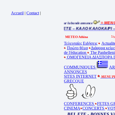
Accueil
|
Contact
|
= MENU 
Cliquez sur la bande annonce
BEL ETE – ΚΑΛΟ ΚΑΛΟΚΑΙΡΙ –
METEO Athina
Τελευταίες Ειδήσεις
Actualit
Πρώτο θέμα
Διάφορα κείμ
de l'éducation
The Panhelleni
ΟΜΟΓΕΝΕΙΑ ΔΙΑΣΠΟΡΑ Γ
COMMUNIQUES
AR
ANNONCES
SITES INTERNET
MENU P
GRECQUE
CONFERENCES
FETES G
CINEMA
CONCERTS
VO
BEL ETE - BONNES 