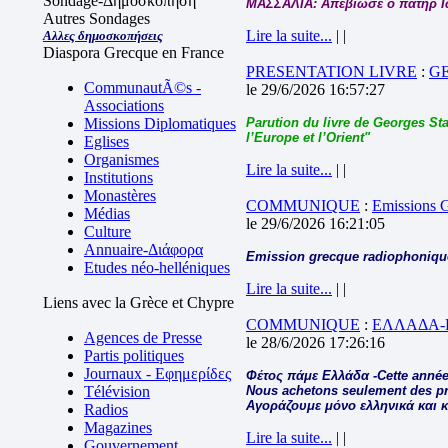
Sondage-Δημοσκόπηση
ΜΑΣΣΑΛΙΑ: Απεβίωσε ο πατήρ 
Autres Sondages
Lire la suite...
| |
Αλλες δημοσκοπήσεις
Diaspora Grecque en France
PRESENTATION LIVRE
:
G
CommunautÃ©s -
le 29/6/2026 16:57:27
Associations
Missions Diplomatiques
Parution du livre de Georges Sta
l’Europe et l’Orient"
Eglises
Organismes
Lire la suite...
| |
Institutions
Monastères
COMMUNIQUE
:
Emissions
Médias
le 29/6/2026 16:21:05
Culture
Annuaire-Διάφορα
Emission grecque radiophonique
Etudes néo-helléniques
Lire la suite...
| |
Liens avec la Grèce et Chypre
COMMUNIQUE
:
ΕΛΛΑΔΑ-
Agences de Presse
le 28/6/2026 17:26:16
Partis politiques
Journaux - Εφημερίδες
Φέτος πάμε Ελλάδα -Cette année
Télévision
Nous achetons seulement des pro
Αγοράζουμε μόνο ελληνικά και 
Radios
Magazines
Lire la suite...
| |
Gouvernement