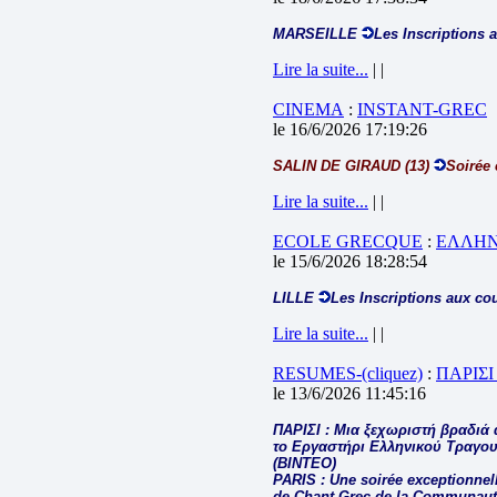
MARSEILLE
Les Inscriptions 
Lire la suite...
| |
CINEMA
:
INSTANT-GREC
le 16/6/2026 17:19:26
SALIN DE GIRAUD (13)
Soirée 
Lire la suite...
| |
ECOLE GRECQUE
:
ΕΛΛΗΝ
le 15/6/2026 18:28:54
LILLE
Les Inscriptions aux co
Lire la suite...
| |
RESUMES-(cliquez)
:
ΠΑΡΙΣΙ
le 13/6/2026 11:45:16
ΠΑΡΙΣΙ : Μια ξεχωριστή βραδιά 
το Εργαστήρι Ελληνικού Τραγου
(ΒΙΝΤΕΟ)
PARIS : Une soirée exceptionnelle
de Chant Grec de la Communauté