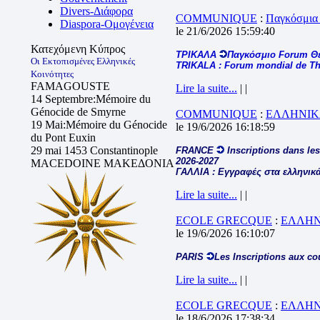
Divers-Διάφορα
COMMUNIQUE
:
Παγκόσμια
Diaspora-Ομογένεια
le 21/6/2026 15:59:40
Κατεχόμενη Κύπρος
ΤΡΙΚΑΛΑ
Παγκόσμιο Forum Θ
Οι Εκτοπισμένες Ελληνικές
TRIKALA : Forum mondial de The
Κοινότητες
FAMAGOUSTE
Lire la suite...
| |
14 Septembre:Mémoire du
Génocide de Smyrne
COMMUNIQUE
:
ΕΛΛΗΝΙΚ
19 Mai:Mémoire du Génocide
le 19/6/2026 16:18:59
du Pont Euxin
29 mai 1453 Constantinople
FRANCE
Inscriptions dans les
2026-2027
MACEDOINE ΜΑΚΕΔΟΝΙΑ
ΓΑΛΛΙΑ : Εγγραφές στα ελληνικά
Lire la suite...
| |
ECOLE GRECQUE
:
ΕΛΛΗΝ
le 19/6/2026 16:10:07
PARIS
Les Inscriptions aux co
Lire la suite...
| |
ECOLE GRECQUE
:
ΕΛΛΗΝ
le 18/6/2026 17:38:34