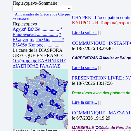
Περιεχόμενα-Sommaire
Ambassades de Grèce et de Chypre
CHYPRE - L’occupation contin
en
FRANCE
ΚΥΠΡΟΣ - Η Τουρκική στρατιωτ
Περιεχόμενα
Αρχική Σελίδα ...............
*
Lire la suite...
| |
Επικοινωνία ..................
*
Ελληνισμός Γαλλίας .......
*
COMMUNIQUE
:
INSTANT
Ελλάδα Κύπρος ...............
le 18/7/2026 18:29:46
La carte de la DIASPORA
GRECQUE EN FRANCE
CARPENTRAS
Atelier et Bal g
Ο χάρτης της ΕΛΛΗΝΙΚΗΣ
ΔΙΑΣΠΟΡΑΣ ΓΑΛΛΙΑΣ
Lire la suite...
| |
PRESENTATION LIVRE
:
N
le 18/7/2026 18:17:56
Deux livres avec des poèmes de
Lire la suite...
| |
COMMUNIQUE
:
ΜΑΣΣΑΛΙΑ
le 6/7/2026 19:19:29
MARSEILLE
Décès de Père J