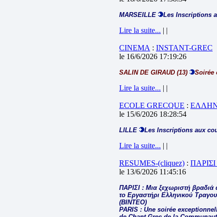
MARSEILLE
Les Inscriptions 
Lire la suite...
| |
CINEMA
:
INSTANT-GREC
le 16/6/2026 17:19:26
SALIN DE GIRAUD (13)
Soirée 
Lire la suite...
| |
ECOLE GRECQUE
:
ΕΛΛΗΝ
le 15/6/2026 18:28:54
LILLE
Les Inscriptions aux co
Lire la suite...
| |
RESUMES-(cliquez)
:
ΠΑΡΙΣΙ
le 13/6/2026 11:45:16
ΠΑΡΙΣΙ : Μια ξεχωριστή βραδιά 
το Εργαστήρι Ελληνικού Τραγου
(ΒΙΝΤΕΟ)
PARIS : Une soirée exceptionnelle
de Chant Grec de la Communauté