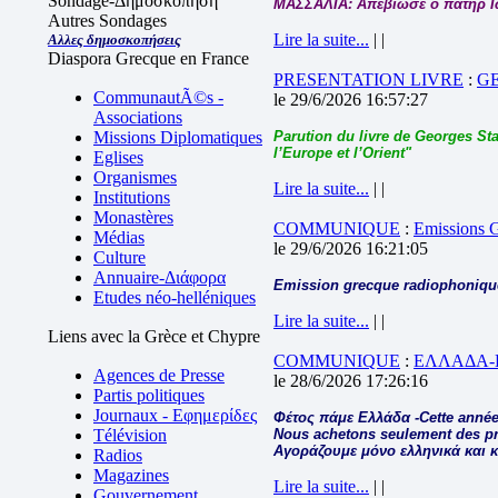
Sondage-Δημοσκόπηση
ΜΑΣΣΑΛΙΑ: Απεβίωσε ο πατήρ 
Autres Sondages
Lire la suite...
| |
Αλλες δημοσκοπήσεις
Diaspora Grecque en France
PRESENTATION LIVRE
:
G
CommunautÃ©s -
le 29/6/2026 16:57:27
Associations
Missions Diplomatiques
Parution du livre de Georges Sta
l’Europe et l’Orient"
Eglises
Organismes
Lire la suite...
| |
Institutions
Monastères
COMMUNIQUE
:
Emissions
Médias
le 29/6/2026 16:21:05
Culture
Annuaire-Διάφορα
Emission grecque radiophonique
Etudes néo-helléniques
Lire la suite...
| |
Liens avec la Grèce et Chypre
COMMUNIQUE
:
ΕΛΛΑΔΑ-
Agences de Presse
le 28/6/2026 17:26:16
Partis politiques
Journaux - Εφημερίδες
Φέτος πάμε Ελλάδα -Cette année
Télévision
Nous achetons seulement des pro
Αγοράζουμε μόνο ελληνικά και 
Radios
Magazines
Lire la suite...
| |
Gouvernement