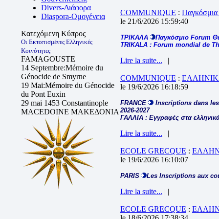
Divers-Διάφορα
COMMUNIQUE
:
Παγκόσμια
Diaspora-Ομογένεια
le 21/6/2026 15:59:40
Κατεχόμενη Κύπρος
ΤΡΙΚΑΛΑ
Παγκόσμιο Forum Θ
Οι Εκτοπισμένες Ελληνικές
TRIKALA : Forum mondial de The
Κοινότητες
FAMAGOUSTE
Lire la suite...
| |
14 Septembre:Mémoire du
Génocide de Smyrne
COMMUNIQUE
:
ΕΛΛΗΝΙΚ
19 Mai:Mémoire du Génocide
le 19/6/2026 16:18:59
du Pont Euxin
29 mai 1453 Constantinople
FRANCE
Inscriptions dans les
2026-2027
MACEDOINE ΜΑΚΕΔΟΝΙΑ
ΓΑΛΛΙΑ : Εγγραφές στα ελληνικά
Lire la suite...
| |
ECOLE GRECQUE
:
ΕΛΛΗΝ
le 19/6/2026 16:10:07
PARIS
Les Inscriptions aux co
Lire la suite...
| |
ECOLE GRECQUE
:
ΕΛΛΗΝ
le 18/6/2026 17:38:34