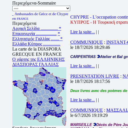
Περιεχόμενα-Sommaire
Ambassades de Grèce et de Chypre
CHYPRE - L’occupation contin
en
FRANCE
ΚΥΠΡΟΣ - Η Τουρκική στρατιωτ
Περιεχόμενα
Αρχική Σελίδα ...............
*
Lire la suite...
| |
Επικοινωνία ..................
*
Ελληνισμός Γαλλίας .......
*
COMMUNIQUE
:
INSTANT
Ελλάδα Κύπρος ...............
le 18/7/2026 18:29:46
La carte de la DIASPORA
GRECQUE EN FRANCE
CARPENTRAS
Atelier et Bal g
Ο χάρτης της ΕΛΛΗΝΙΚΗΣ
ΔΙΑΣΠΟΡΑΣ ΓΑΛΛΙΑΣ
Lire la suite...
| |
PRESENTATION LIVRE
:
N
le 18/7/2026 18:17:56
Deux livres avec des poèmes de
Lire la suite...
| |
COMMUNIQUE
:
ΜΑΣΣΑΛΙΑ
le 6/7/2026 19:19:29
MARSEILLE
Décès de Père J