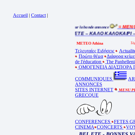
Accueil
|
Contact
|
= MENU 
Cliquez sur la bande annonce
BEL ETE – ΚΑΛΟ ΚΑΛΟΚΑΙΡΙ –
METEO Athina
Τελευταίες Ειδήσεις
Actualit
Πρώτο θέμα
Διάφορα κείμ
de l'éducation
The Panhelleni
ΟΜΟΓΕΝΕΙΑ ΔΙΑΣΠΟΡΑ Γ
COMMUNIQUES
AR
ANNONCES
SITES INTERNET
MENU P
GRECQUE
CONFERENCES
FETES G
CINEMA
CONCERTS
VO
BEL ETE - BONNES 