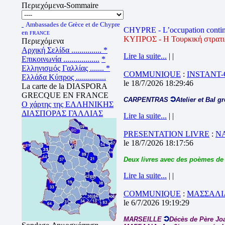
Περιεχόμενα-Sommaire
Ambassades de Grèce et de Chypre
CHYPRE - L’occupation contin
en
FRANCE
ΚΥΠΡΟΣ - Η Τουρκική στρατιωτ
Περιεχόμενα
Αρχική Σελίδα ...............
*
Lire la suite...
| |
Επικοινωνία ..................
*
Ελληνισμός Γαλλίας .......
*
COMMUNIQUE
:
INSTANT
Ελλάδα Κύπρος ...............
le 18/7/2026 18:29:46
La carte de la DIASPORA
GRECQUE EN FRANCE
CARPENTRAS
Atelier et Bal g
Ο χάρτης της ΕΛΛΗΝΙΚΗΣ
ΔΙΑΣΠΟΡΑΣ ΓΑΛΛΙΑΣ
Lire la suite...
| |
PRESENTATION LIVRE
:
N
le 18/7/2026 18:17:56
Deux livres avec des poèmes de
Lire la suite...
| |
COMMUNIQUE
:
ΜΑΣΣΑΛΙΑ
le 6/7/2026 19:19:29
MARSEILLE
Décès de Père J