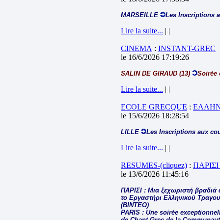
MARSEILLE
Les Inscriptions 
Lire la suite...
| |
CINEMA
:
INSTANT-GREC
le 16/6/2026 17:19:26
SALIN DE GIRAUD (13)
Soirée 
Lire la suite...
| |
ECOLE GRECQUE
:
ΕΛΛΗΝ
le 15/6/2026 18:28:54
LILLE
Les Inscriptions aux co
Lire la suite...
| |
RESUMES-(cliquez)
:
ΠΑΡΙΣΙ
le 13/6/2026 11:45:16
ΠΑΡΙΣΙ : Μια ξεχωριστή βραδιά 
το Εργαστήρι Ελληνικού Τραγου
(ΒΙΝΤΕΟ)
PARIS : Une soirée exceptionnelle
de Chant Grec de la Communauté