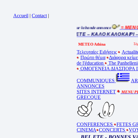
Accueil
|
Contact
|
= MENU 
Cliquez sur la bande annonce
BEL ETE – ΚΑΛΟ ΚΑΛΟΚΑΙΡΙ –
METEO Athina
Τελευταίες Ειδήσεις
Actualit
Πρώτο θέμα
Διάφορα κείμ
de l'éducation
The Panhelleni
ΟΜΟΓΕΝΕΙΑ ΔΙΑΣΠΟΡΑ Γ
COMMUNIQUES
AR
ANNONCES
SITES INTERNET
MENU P
GRECQUE
CONFERENCES
FETES G
CINEMA
CONCERTS
VO
BEL ETE - BONNES 