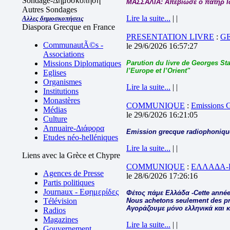
Sondage-Δημοσκόπηση
ΜΑΣΣΑΛΙΑ: Απεβίωσε ο πατήρ 
Autres Sondages
Lire la suite...
| |
Αλλες δημοσκοπήσεις
Diaspora Grecque en France
PRESENTATION LIVRE
:
G
CommunautÃ©s -
le 29/6/2026 16:57:27
Associations
Missions Diplomatiques
Parution du livre de Georges Sta
l’Europe et l’Orient"
Eglises
Organismes
Lire la suite...
| |
Institutions
Monastères
COMMUNIQUE
:
Emissions
Médias
le 29/6/2026 16:21:05
Culture
Annuaire-Διάφορα
Emission grecque radiophonique
Etudes néo-helléniques
Lire la suite...
| |
Liens avec la Grèce et Chypre
COMMUNIQUE
:
ΕΛΛΑΔΑ-
Agences de Presse
le 28/6/2026 17:26:16
Partis politiques
Journaux - Εφημερίδες
Φέτος πάμε Ελλάδα -Cette année
Télévision
Nous achetons seulement des pro
Αγοράζουμε μόνο ελληνικά και 
Radios
Magazines
Lire la suite...
| |
Gouvernement