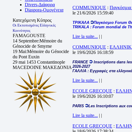
Divers-Διάφορα
COMMUNIQUE
:
Παγκόσμια
Diaspora-Ομογένεια
le 21/6/2026 15:59:40
Κατεχόμενη Κύπρος
ΤΡΙΚΑΛΑ
Παγκόσμιο Forum Θ
Οι Εκτοπισμένες Ελληνικές
TRIKALA : Forum mondial de The
Κοινότητες
FAMAGOUSTE
Lire la suite...
| |
14 Septembre:Mémoire du
Génocide de Smyrne
COMMUNIQUE
:
ΕΛΛΗΝΙΚ
19 Mai:Mémoire du Génocide
le 19/6/2026 16:18:59
du Pont Euxin
29 mai 1453 Constantinople
FRANCE
Inscriptions dans les
2026-2027
MACEDOINE ΜΑΚΕΔΟΝΙΑ
ΓΑΛΛΙΑ : Εγγραφές στα ελληνικά
Lire la suite...
| |
ECOLE GRECQUE
:
ΕΛΛΗΝ
le 19/6/2026 16:10:07
PARIS
Les Inscriptions aux co
Lire la suite...
| |
ECOLE GRECQUE
:
ΕΛΛΗΝ
le 18/6/2026 17:38:34