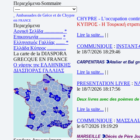
Περιεχόμενα-Sommaire
Ambassades de Grèce et de Chypre
CHYPRE - L’occupation contin
en
FRANCE
ΚΥΠΡΟΣ - Η Τουρκική στρατιωτ
Περιεχόμενα
Αρχική Σελίδα ...............
*
Lire la suite...
| |
Επικοινωνία ..................
*
Ελληνισμός Γαλλίας .......
*
COMMUNIQUE
:
INSTANT
Ελλάδα Κύπρος ...............
le 18/7/2026 18:29:46
La carte de la DIASPORA
GRECQUE EN FRANCE
CARPENTRAS
Atelier et Bal g
Ο χάρτης της ΕΛΛΗΝΙΚΗΣ
ΔΙΑΣΠΟΡΑΣ ΓΑΛΛΙΑΣ
Lire la suite...
| |
PRESENTATION LIVRE
:
N
le 18/7/2026 18:17:56
Deux livres avec des poèmes de
Lire la suite...
| |
COMMUNIQUE
:
ΜΑΣΣΑΛΙΑ
le 6/7/2026 19:19:29
MARSEILLE
Décès de Père J