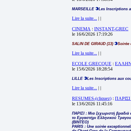
MARSEILLE
Les Inscriptions 
Lire la suite...
| |
CINEMA
:
INSTANT-GREC
le 16/6/2026 17:19:26
SALIN DE GIRAUD (13)
Soirée 
Lire la suite...
| |
ECOLE GRECQUE
:
ΕΛΛΗΝ
le 15/6/2026 18:28:54
LILLE
Les Inscriptions aux co
Lire la suite...
| |
RESUMES-(cliquez)
:
ΠΑΡΙΣΙ
le 13/6/2026 11:45:16
ΠΑΡΙΣΙ : Μια ξεχωριστή βραδιά 
το Εργαστήρι Ελληνικού Τραγου
(ΒΙΝΤΕΟ)
PARIS : Une soirée exceptionnelle
de Chant Grec de la Communauté