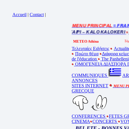
Accueil
|
Contact
|
= MENU PRINCIPAL
= FRANCE 
Cliquez sur la bande annonce
BEL ETE – ΚΑΛΟ ΚΑΛΟΚΑΙΡΙ – KALO KALOKERI
B
METEO Athina
Τελευταίες Ειδήσεις
Actualit
Πρώτο θέμα
Διάφορα κείμ
de l'éducation
The Panhelleni
ΟΜΟΓΕΝΕΙΑ ΔΙΑΣΠΟΡΑ Γ
COMMUNIQUES
AR
ANNONCES
SITES INTERNET
MENU P
GRECQUE
CONFERENCES
FETES G
CINEMA
CONCERTS
VO
BEL ETE - BONNES 