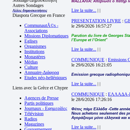
Sondage-Δημοσκόπηση
ΜΑΣΣΑΛΙΑ: Απεβίωσε ο πατήρ 
Autres Sondages
Lire la suite...
| |
Αλλες δημοσκοπήσεις
Diaspora Grecque en France
PRESENTATION LIVRE
:
G
CommunautÃ©s -
le 29/6/2026 16:57:27
Associations
Missions Diplomatiques
Parution du livre de Georges Sta
l’Europe et l’Orient"
Eglises
Organismes
Lire la suite...
| |
Institutions
Monastères
COMMUNIQUE
:
Emissions
Médias
le 29/6/2026 16:21:05
Culture
Annuaire-Διάφορα
Emission grecque radiophonique
Etudes néo-helléniques
Lire la suite...
| |
Liens avec la Grèce et Chypre
COMMUNIQUE
:
ΕΛΛΑΔΑ-
Agences de Presse
le 28/6/2026 17:26:16
Partis politiques
Journaux - Εφημερίδες
Φέτος πάμε Ελλάδα -Cette année
Télévision
Nous achetons seulement des pro
Αγοράζουμε μόνο ελληνικά και 
Radios
Magazines
Lire la suite...
| |
Gouvernement