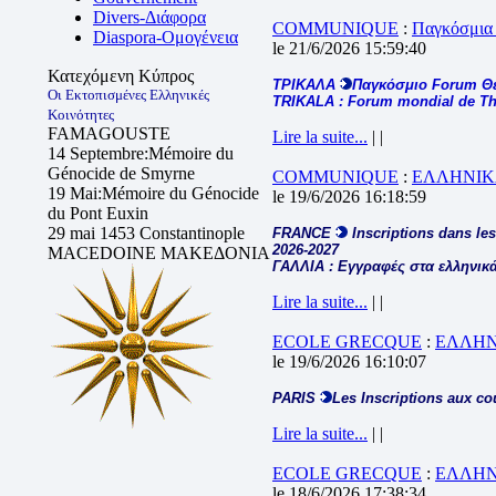
Divers-Διάφορα
COMMUNIQUE
:
Παγκόσμια
Diaspora-Ομογένεια
le 21/6/2026 15:59:40
Κατεχόμενη Κύπρος
ΤΡΙΚΑΛΑ
Παγκόσμιο Forum Θ
Οι Εκτοπισμένες Ελληνικές
TRIKALA : Forum mondial de The
Κοινότητες
FAMAGOUSTE
Lire la suite...
| |
14 Septembre:Mémoire du
Génocide de Smyrne
COMMUNIQUE
:
ΕΛΛΗΝΙΚ
19 Mai:Mémoire du Génocide
le 19/6/2026 16:18:59
du Pont Euxin
29 mai 1453 Constantinople
FRANCE
Inscriptions dans les
2026-2027
MACEDOINE ΜΑΚΕΔΟΝΙΑ
ΓΑΛΛΙΑ : Εγγραφές στα ελληνικά
Lire la suite...
| |
ECOLE GRECQUE
:
ΕΛΛΗΝ
le 19/6/2026 16:10:07
PARIS
Les Inscriptions aux co
Lire la suite...
| |
ECOLE GRECQUE
:
ΕΛΛΗΝ
le 18/6/2026 17:38:34