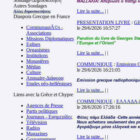
Sondage-Δημοσκόπηση
ΜΑΣΣΑΛΙΑ: Απεβίωσε ο πατήρ 
Autres Sondages
Lire la suite...
| |
Αλλες δημοσκοπήσεις
Diaspora Grecque en France
PRESENTATION LIVRE
:
G
CommunautÃ©s -
le 29/6/2026 16:57:27
Associations
Missions Diplomatiques
Parution du livre de Georges Sta
l’Europe et l’Orient"
Eglises
Organismes
Lire la suite...
| |
Institutions
Monastères
COMMUNIQUE
:
Emissions
Médias
le 29/6/2026 16:21:05
Culture
Annuaire-Διάφορα
Emission grecque radiophonique
Etudes néo-helléniques
Lire la suite...
| |
Liens avec la Grèce et Chypre
COMMUNIQUE
:
ΕΛΛΑΔΑ-
Agences de Presse
le 28/6/2026 17:26:16
Partis politiques
Journaux - Εφημερίδες
Φέτος πάμε Ελλάδα -Cette année
Télévision
Nous achetons seulement des pro
Αγοράζουμε μόνο ελληνικά και 
Radios
Magazines
Lire la suite...
| |
Gouvernement