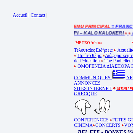
Accueil
|
Contact
|
= MENU PRINCIPAL
= FRANCE : I
Cliquez sur la bande annonce
BEL ETE – ΚΑΛΟ ΚΑΛΟΚΑΙΡΙ – KALO KALOKERI
BO
METEO Athina
Τελευταίες Ειδήσεις
Actualit
Πρώτο θέμα
Διάφορα κείμ
de l'éducation
The Panhelleni
ΟΜΟΓΕΝΕΙΑ ΔΙΑΣΠΟΡΑ Γ
COMMUNIQUES
AR
ANNONCES
SITES INTERNET
MENU P
GRECQUE
CONFERENCES
FETES G
CINEMA
CONCERTS
VO
BEL ETE - BONNES 