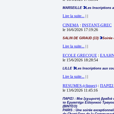
MARSEILLE
Les Inscriptions 
Lire la suite...
| |
CINEMA
:
INSTANT-GREC
le 16/6/2026 17:19:26
SALIN DE GIRAUD (13)
Soirée 
Lire la suite...
| |
ECOLE GRECQUE
:
ΕΛΛΗΝ
le 15/6/2026 18:28:54
LILLE
Les Inscriptions aux co
Lire la suite...
| |
RESUMES-(cliquez)
:
ΠΑΡΙΣΙ
le 13/6/2026 11:45:16
ΠΑΡΙΣΙ : Μια ξεχωριστή βραδιά 
το Εργαστήρι Ελληνικού Τραγου
(ΒΙΝΤΕΟ)
PARIS : Une soirée exceptionnelle
de Chant Grec de la Communauté