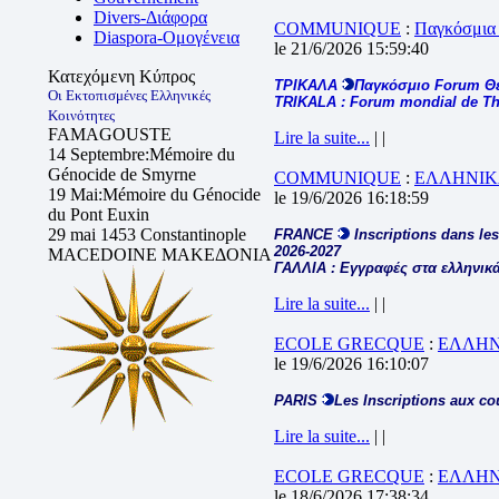
Divers-Διάφορα
COMMUNIQUE
:
Παγκόσμια
Diaspora-Ομογένεια
le 21/6/2026 15:59:40
Κατεχόμενη Κύπρος
ΤΡΙΚΑΛΑ
Παγκόσμιο Forum Θ
Οι Εκτοπισμένες Ελληνικές
TRIKALA : Forum mondial de The
Κοινότητες
FAMAGOUSTE
Lire la suite...
| |
14 Septembre:Mémoire du
Génocide de Smyrne
COMMUNIQUE
:
ΕΛΛΗΝΙΚ
19 Mai:Mémoire du Génocide
le 19/6/2026 16:18:59
du Pont Euxin
29 mai 1453 Constantinople
FRANCE
Inscriptions dans les
2026-2027
MACEDOINE ΜΑΚΕΔΟΝΙΑ
ΓΑΛΛΙΑ : Εγγραφές στα ελληνικά
Lire la suite...
| |
ECOLE GRECQUE
:
ΕΛΛΗΝ
le 19/6/2026 16:10:07
PARIS
Les Inscriptions aux co
Lire la suite...
| |
ECOLE GRECQUE
:
ΕΛΛΗΝ
le 18/6/2026 17:38:34