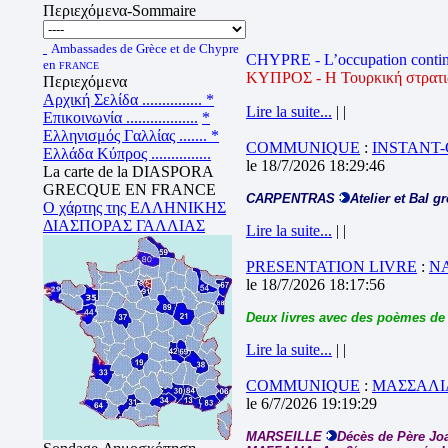
Περιεχόμενα-Sommaire
Ambassades de Grèce et de Chypre
CHYPRE - L’occupation contin
en
FRANCE
ΚΥΠΡΟΣ - Η Τουρκική στρατιωτ
Περιεχόμενα
Αρχική Σελίδα ...............
*
Lire la suite...
| |
Επικοινωνία ..................
*
Ελληνισμός Γαλλίας .......
*
COMMUNIQUE
:
INSTANT
Ελλάδα Κύπρος ...............
le 18/7/2026 18:29:46
La carte de la DIASPORA
GRECQUE EN FRANCE
CARPENTRAS
Atelier et Bal g
Ο χάρτης της ΕΛΛΗΝΙΚΗΣ
ΔΙΑΣΠΟΡΑΣ ΓΑΛΛΙΑΣ
Lire la suite...
| |
PRESENTATION LIVRE
:
N
le 18/7/2026 18:17:56
Deux livres avec des poèmes de
Lire la suite...
| |
COMMUNIQUE
:
ΜΑΣΣΑΛΙΑ
le 6/7/2026 19:19:29
MARSEILLE
Décès de Père J