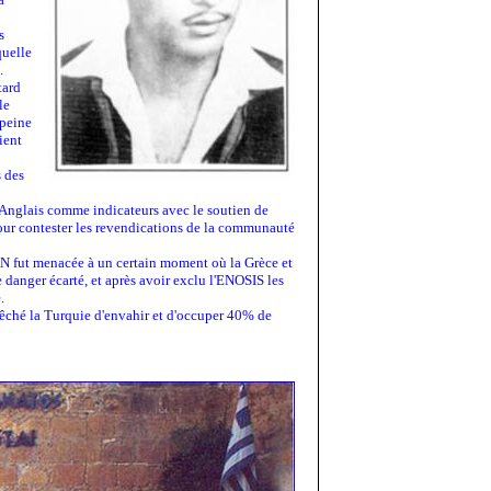
s
quelle
.
tard
le
 peine
ient
s des
ux Anglais comme indicateurs avec le soutien de
u pour contester les revendications de la communauté
TAN fut menacée à un certain moment où la Grèce et
e danger écarté, et après avoir exclu l'ENOSIS les
.
mpêché la Turquie d'envahir et d'occuper 40% de