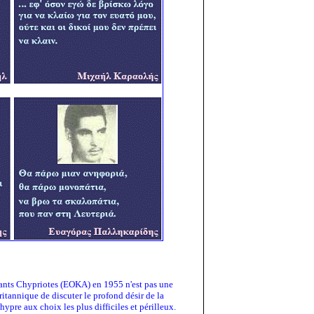
tants Chypriotes (EOKA) en 1955 n'est pas une
tannique de discuter le profond désir de la
pre aux choix les plus difficiles et périlleux.