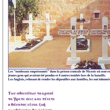
Les "tombeaux emprisonnés" dans la prison centrale de Nicosie où sont e
jeunes gens qui avaient été pendus et 4 autres tombés lors de la bataille.
Les Anglais, refusant de rendre les dépouilles aux familles, les ont inhumés
Των αθανάτων το κρασί
το 'βρετε σεις και πίνετε
ο θάνατος είναι ζωή
κι αθάνατοι θα μείνετε.