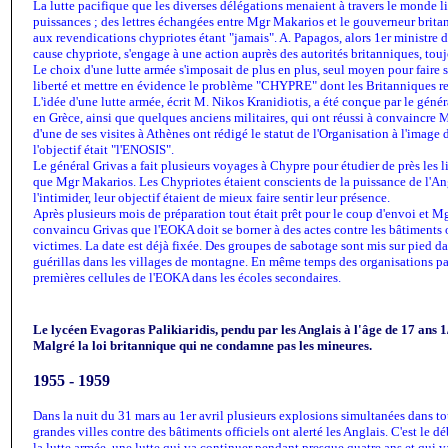
La lutte pacifique que les diverses délégations menaient à travers le monde li
puissances ; des lettres échangées entre Mgr Makarios et le gouverneur britan
aux revendications chypriotes étant "jamais". A. Papagos, alors 1er ministre
cause chypriote, s'engage à une action auprès des autorités britanniques, toujo
Le choix d'une lutte armée s'imposait de plus en plus, seul moyen pour faire s
liberté et mettre en évidence le problème "CHYPRE" dont les Britanniques ref
L'idée d'une lutte armée, écrit M. Nikos Kranidiotis, a été conçue par le géné
en Grèce, ainsi que quelques anciens militaires, qui ont réussi à convaincre M
d'une de ses visites à Athènes ont rédigé le statut de l'Organisation à l'image
l'objectif était "l'ENOSIS".
Le général Grivas a fait plusieurs voyages à Chypre pour étudier de près les li
que Mgr Makarios. Les Chypriotes étaient conscients de la puissance de l'Angl
l'intimider, leur objectif étaient de mieux faire sentir leur présence.
Après plusieurs mois de préparation tout était prêt pour le coup d'envoi et 
convaincu Grivas que l'EOKA doit se borner à des actes contre les bâtiments off
victimes. La date est déjà fixée. Des groupes de sabotage sont mis sur pied da
guérillas dans les villages de montagne. En même temps des organisations paral
premières cellules de l'EOKA dans les écoles secondaires.
Le lycéen Evagoras Palikiaridis, pendu par les Anglais à l'âge de 17 ans 1
Malgré la loi britannique qui ne condamne pas les mineures.
1955 - 1959
Dans la nuit du 31 mars au 1er avril plusieurs explosions simultanées dans to
grandes villes contre des bâtiments officiels ont alerté les Anglais. C'est le d
la lutte armée, une lutte qui va continuer pendant presque quatre ans et qui v