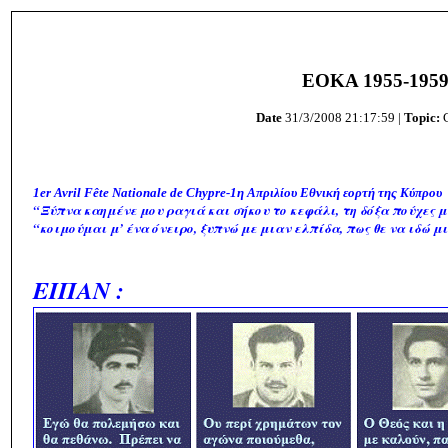
EOKA 1955-195
Date
31/3/2008 21:17:59 |
Topic:
1er Avril Fête Nationale de Chypre-1η Απριλίου Εθνική εορτή της Κύπρου
“Ξύπνα καημένε μου ραγιά και σήκου το κεφάλι, τη δόξα πούχες 
“κοιμούμαι μ’ ένα όνειρο, ξυπνώ με μιαν ελπίδα, πως θε να ιδώ 
ΕΙΠΑΝ :