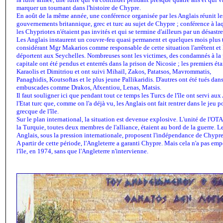
marquer un tournant dans l'histoire de Chypre.
En août de la même année, une conférence organisée par les Anglais réunit le
gouvernements britannique, grec et turc au sujet de Chypre ; conférence à la
les Chypriotes n'étaient pas invités et qui se termine d'ailleurs par un désastre
Les Anglais instaurent un couvre-feu quasi permanent et quelques mois plus 
considérant Mgr Makarios comme responsable de cette situation l'arrêtent et 
déportent aux Seychelles. Nombreuses sont les victimes, des condamnés à la
capitale ont été pendus et enterrés dans la prison de Nicosie ; les premiers éta
Karaolis et Dimitriou et ont suivi Mihaïl, Zakos, Patatsos, Mavrommatis,
Panaghidis, Koutsoftas et le plus jeune Pallikaridis. D'autres ont été tués dan
embuscades comme Drakos, Afxentiou, Lenas, Matsis.
Il faut souligner ici que pendant tout ce temps les Turcs de l'île ont servi a
l'Etat turc que, comme on l'a déjà vu, les Anglais ont fait rentrer dans le je
grecque de l'île.
Sur le plan international, la situation est devenue explosive. L'unité de l'O
la Turquie, toutes deux membres de l'alliance, étaient au bord de la guerre. L
Anglais, sous la pression internationale, proposent l'indépendance de Chypre
A partir de cette période, l'Angleterre a garanti Chypre. Mais cela n'a pas e
l'île, en 1974, sans que l'Angleterre n'intervienne.