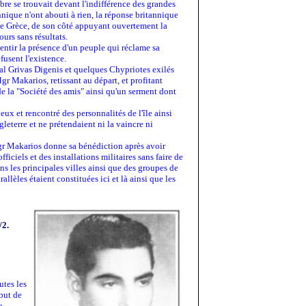
bre se trouvait devant l'indifférence des grandes
nique n'ont abouti à rien, la réponse britannique
 de Grèce, de son côté appuyant ouvertement la
urs sans résultats.
entir la présence d'un peuple qui réclame sa
usent l'existence.
ral Grivas Digenis et quelques Chypriotes exilés
gr Makarios, retissant au départ, et profitant
 de la "Société des amis" ainsi qu'un serment dont
eux et rencontré des personnalités de l'île ainsi
eterre et ne prétendaient ni la vaincre ni
Mgr Makarios donne sa bénédiction après avoir
iciels et des installations militaires sans faire de
ns les principales villes ainsi que des groupes de
lèles étaient constituées ici et là ainsi que les
/2.
utes les
ébut de
a