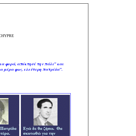
9
CHYPRE
μια φορά, απόκτησέ την πάλι” και
μια μέρα φως, ελεύτερη πατρίδα”.