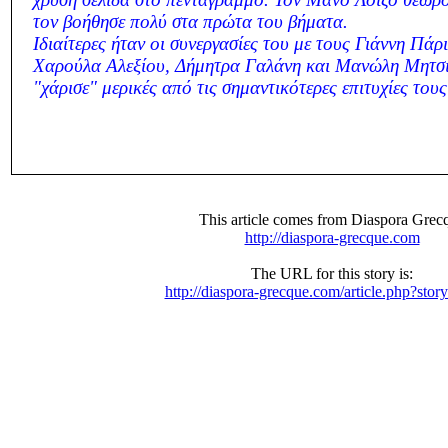
τον βοήθησε πολύ στα πρώτα του βήματα.
Ιδιαίτερες ήταν οι συνεργασίες του με τους Γιάννη Πά
Χαρούλα Αλεξίου, Δήμητρα Γαλάνη και Μανώλη Μητσι
"χάρισε" μερικές από τις σημαντικότερες επιτυχίες τους
This article comes from Diaspora Grec
http://diaspora-grecque.com
The URL for this story is:
http://diaspora-grecque.com/article.php?stor