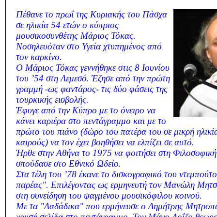
Πέθανε το πρωΐ της Κυριακής του Πάσχα
σε ηλικία 54 ετών ο κύπριος
μουσικοσυνθέτης Μάριος Τόκας.
Νοσηλευόταν στο Υγεία χτυπημένος από
τον καρκίνο.
Ο Μάριος Τόκας γεννήθηκε στις 8 Ιουνίου
του ’54 στη Λεμεσό. Έζησε από την πρώτη
γραμμή -ως φαντάρος- τις δύο φάσεις της
τουρκικής εισβολής.
Έφυγε από την Κύπρο με το όνειρο να
κάνει καριέρα στο πεντάγραμμο και με το
πρώτο του πιάνο (δώρο του πατέρα του σε μικρή ηλικί
καιρούς) να τον έχει βοηθήσει να ελπίζει σε αυτό.
Ήρθε στην Αθήνα το 1975 να φοιτήσει στη Φιλοσοφική
σπούδασε στο Εθνικό Ωδείο.
Στα τέλη του ’78 έκανε το δισκογραφικό του ντεμπούτο
παρέας". Επιλέγοντας ως ερμηνευτή τον Μανώλη Μητσ
στη συνείδηση του ψαγμένου μουσικόφιλου κοινού.
Με τα "Λαδάδικα" που ερμήνευσε ο Δημήτρης Μητροπά
χρυσή σελίδα στο πεντάγραμμο. Τον Μάνο Λοΐζο θεωρ