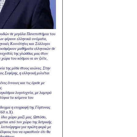
ουδών σε μεγάλα Πανεπιστήμια του
ων φέρουν ελληνικά ονόματα,
νικές Κοινότητες και Σύλλογοι
 προσφέρουν μαθήματα ελληνικών σε
νεχιστές της γλώσσας μας στον
α χώρα του κόσμου κι αν ζείτε,
νία της μέσα στους αιώνες. Στην
ος Σεφέρης, η ελληνική μιλιέται
νες έννοιες και τις όρισε με
ς.
παγκόσμια λογοτεχνία, με λαμπρό
ατόφια τα κείμενα του
δειγμα η επιγραφή της Γόρτυνας
60 π.Χ).
 ίδιο χώρο μαζί μας. Ωστόσο,
εται από τον χώρο της Ιατρικής.
ο λειτούργημα για πρώτη φορά με
έλφους του να ορκιστούν ότι θα
αδικήσουν.