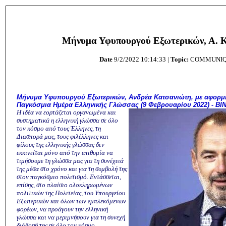
Μήνυμα Υφυπουργού Εξωτερικών, Α. 
Date
9/2/2022 10:14:33 |
Topic:
COMMUNI
Μήνυμα Υφυπουργού Εξωτερικών, Ανδρέα Κατσανιώτη, με αφορμή
Παγκόσμια Ημέρα Ελληνικής Γλώσσας (9 Φεβρουαρίου 2022) - ΒΙ
Η ιδέα να εορτάζεται οργανωμένα και
συστηματικά η ελληνική γλώσσα σε όλο
τον κόσμο από τους Έλληνες, τη
Διασπορά μας, τους φιλέλληνες και
φίλους της ελληνικής γλώσσας δεν
εκκινείται μόνο από την επιθυμία να
τιμήσουμε τη γλώσσα μας για τη συνέχειά
της μέσα στο χρόνο και για τη συμβολή της
στον παγκόσμιο πολιτισμό. Εντάσσεται,
επίσης, στο πλαίσιο ολοκληρωμένων
πολιτικών της Πολιτείας, του Υπουργείου
Εξωτερικών και όλων των εμπλεκόμενων
φορέων, να προάγουν την ελληνική
γλώσσα και να μεριμνήσουν για τη συνεχή
διάδοσή της σε όλο τον κόσμο.