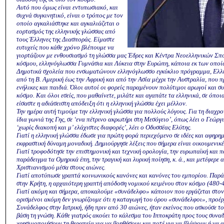
Αυτό που όμως είναι εντυπωσιακό, και
συχνά συγκινητικό, είναι ο τρόπος με τον
οποίο αγκαλιάστηκε και αγκαλιάζεται ο
εορτασμός της ελληνικής γλώσσας από
τους Έλληνες της Διασποράς. Είμαστε
ευτυχείς που κάθε χρόνο βλέπουμε να
γιορτάζουν με ενθουσιασμό τη γλώσσα μας Έδρες και Κέντρα Νεοελληνικών Σπ
κόσμου, ελληνόγλωσσα Γυμνάσια και Λύκεια στην Ευρώπη, κάποια εκ των οποί
Δημοτικά σχολεία που ενσωματώνουν ελληνόγλωσσο εγκύκλιο πρόγραμμα, Ελλη
από τη Β. Αμερική έως την Αφρική και από την Ασία μέχρι την Αυστραλία, που
ενήλικες και παιδιά. Όλοι αυτοί οι φορείς παραμένουν πολύτιμοι αρωγοί και συ
κόσμο. Και όλοι εσείς, που μαθαίνετε, μιλάτε και αγαπάτε τα ελληνικά, σε όποι
είσαστε η αδιάσειστη απόδειξη ότι η ελληνική γλώσσα έχει μέλλον.
Την ημέρα αυτή τιμούμε την ελληνική γλώσσα για πολλούς λόγους. Για τη διαχρο
ίδια γωνιά της Γης, σε ‘ενα πέτρινο ακρωτήρι στη Μεσόγειο’, όπως λέει ο Γεώργι
‘χωρίς διακοπή και μ’ ελάχιστες διαφορές’, λέει ο Οδυσσέας Ελύτης.
Γιατί η ελληνική γλώσσα έδωσε για πρώτη φορά περιεχόμενο σε ιδέες και αφηρημέ
εκφραστική δύναμη μοναδική. Δημιούργησε λέξεις που σήμερα είναι οικουμενικέ
Γιατί τροφοδότησε την επιστημονική και τεχνική ορολογία, την ευρωπαϊκή και 
παράδειγμα τα Ομηρικά έπη, την τραγική και λυρική ποίηση, κ. ά., και μετέφερε 
Χριστιανισμού μέσα στους αιώνες.
Γιατί αποτύπωσε γραπτά κοινωνικούς κανόνες και κανόνες του εμπορίου. Παρά
στην Κρήτη, η αρχαιότερη γραπτή απόδοση νομικού κειμένου στον κόσμο (480-4
Γιατί ακόμη και σήμερα, αποκαλούμε «συνάδελφο» κάποιον που εργάζεται στον
ορισμένοι ακόμη δεν γνωρίζουμε ότι η καταγωγή του όρου «συνάδελφοι», προέρχ
Συνάδελφος στην Ιατρική, ήδη πριν από 30 αιώνες, ήταν εκείνος που ασκούσε τ
βάση τη γνώση. Kάθε γιατρός ακούει το κάλεσμα του Ιπποκράτη προς τους συναδ
χρησιμοποιήσουν τη θεραπεία για να βοηθήσουν και ποτέ για να βλάψουν ή να 