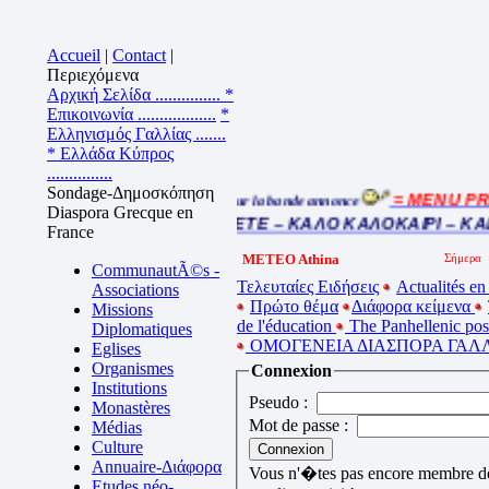
Accueil
|
Contact
|
Περιεχόμενα
Αρχική Σελίδα ...............
*
Επικοινωνία ..................
*
Ελληνισμός Γαλλίας .......
* Ελλάδα Κύπρος
...............
Sondage-Δημοσκόπηση
= MENU PRI
Cliquez sur la bande annonce
Diaspora Grecque en
BEL ETE – ΚΑΛΟ ΚΑΛΟΚΑΙΡΙ – KA
France
METEO Athina
CommunautÃ©s -
Τελευταίες Ειδήσεις
Actualités en
Associations
Πρώτο θέμα
Διάφορα κείμενα
Missions
de l'éducation
The Panhellenic po
Diplomatiques
ΟΜΟΓΕΝΕΙΑ ΔΙΑΣΠΟΡΑ ΓΑΛΛ
Eglises
Organismes
Connexion
Institutions
Pseudo :
Monastères
Mot de passe :
Médias
Culture
Annuaire-Διάφορα
Vous n'�tes pas encore membre de 
Etudes néo-