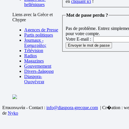
en
cliquant ici
!
helléniques
Liens avec la Grèce et
Mot de passe perdu ?
Chypre
Pas de problème. Entrez simplement
Agences de Presse
pour votre compte.
Partis politiques
Votre E-mail :
Journaux -
Εφημερίδες
Télévision
Radios
Magazines
Gouvernement
Divers-Διάφορα
Diaspora-
Ομογένεια
Επικοινωνία - Contact :
info@diaspora-grecque.com
| Cr�ation : we
de
Nyko