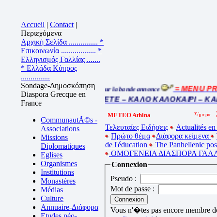
Accueil
|
Contact
|
Περιεχόμενα
Αρχική Σελίδα ...............
*
Επικοινωνία ..................
*
Ελληνισμός Γαλλίας .......
* Ελλάδα Κύπρος
...............
Sondage-Δημοσκόπηση
= MENU PRI
Cliquez sur la bande annonce
Diaspora Grecque en
BEL ETE – ΚΑΛΟ ΚΑΛΟΚΑΙΡΙ – KA
France
METEO Athina
CommunautÃ©s -
Τελευταίες Ειδήσεις
Actualités en
Associations
Πρώτο θέμα
Διάφορα κείμενα
Missions
de l'éducation
The Panhellenic po
Diplomatiques
ΟΜΟΓΕΝΕΙΑ ΔΙΑΣΠΟΡΑ ΓΑΛΛ
Eglises
Organismes
Connexion
Institutions
Pseudo :
Monastères
Mot de passe :
Médias
Culture
Annuaire-Διάφορα
Vous n'�tes pas encore membre de 
Etudes néo-