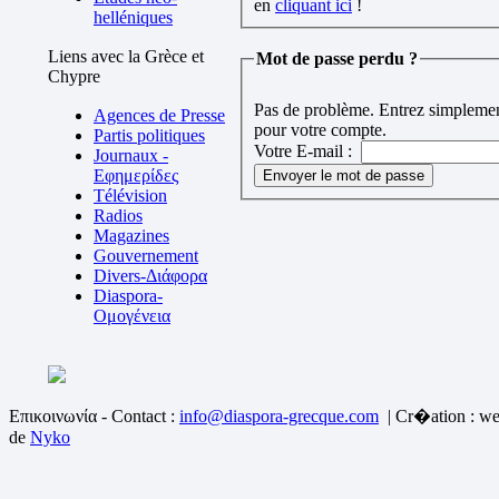
en
cliquant ici
!
helléniques
Liens avec la Grèce et
Mot de passe perdu ?
Chypre
Pas de problème. Entrez simplement
Agences de Presse
pour votre compte.
Partis politiques
Votre E-mail :
Journaux -
Εφημερίδες
Télévision
Radios
Magazines
Gouvernement
Divers-Διάφορα
Diaspora-
Ομογένεια
Επικοινωνία - Contact :
info@diaspora-grecque.com
| Cr�ation : we
de
Nyko