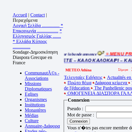
Accueil
|
Contact
|
Περιεχόμενα
Αρχική Σελίδα ...............
*
Επικοινωνία ..................
*
Ελληνισμός Γαλλίας .......
* Ελλάδα Κύπρος
...............
Sondage-Δημοσκόπηση
= MENU PRI
Cliquez sur la bande annonce
Diaspora Grecque en
BEL ETE – ΚΑΛΟ ΚΑΛΟΚΑΙΡΙ – KA
France
METEO Athina
CommunautÃ©s -
Τελευταίες Ειδήσεις
Actualités en
Associations
Πρώτο θέμα
Διάφορα κείμενα
Missions
de l'éducation
The Panhellenic po
Diplomatiques
ΟΜΟΓΕΝΕΙΑ ΔΙΑΣΠΟΡΑ ΓΑΛΛ
Eglises
Organismes
Connexion
Institutions
Pseudo :
Monastères
Mot de passe :
Médias
Culture
Annuaire-Διάφορα
Vous n'�tes pas encore membre de 
Etudes néo-