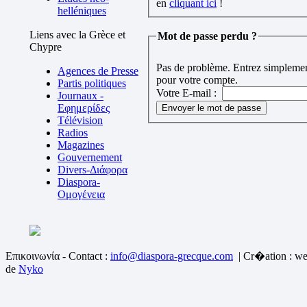
en
cliquant ici
!
helléniques
Liens avec la Grèce et
Mot de passe perdu ?
Chypre
Pas de problème. Entrez simplement
Agences de Presse
pour votre compte.
Partis politiques
Votre E-mail :
Journaux -
Εφημερίδες
Télévision
Radios
Magazines
Gouvernement
Divers-Διάφορα
Diaspora-
Ομογένεια
Επικοινωνία - Contact :
info@diaspora-grecque.com
| Cr�ation : we
de
Nyko