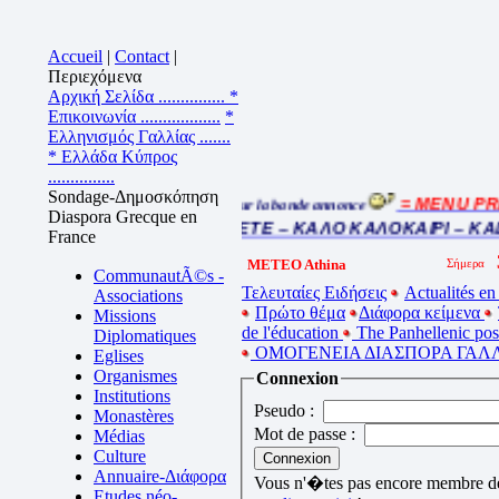
Accueil
|
Contact
|
Περιεχόμενα
Αρχική Σελίδα ...............
*
Επικοινωνία ..................
*
Ελληνισμός Γαλλίας .......
* Ελλάδα Κύπρος
...............
Sondage-Δημοσκόπηση
= MENU PRI
Cliquez sur la bande annonce
Diaspora Grecque en
BEL ETE – ΚΑΛΟ ΚΑΛΟΚΑΙΡΙ – KA
France
METEO Athina
CommunautÃ©s -
Τελευταίες Ειδήσεις
Actualités en
Associations
Πρώτο θέμα
Διάφορα κείμενα
Missions
de l'éducation
The Panhellenic po
Diplomatiques
ΟΜΟΓΕΝΕΙΑ ΔΙΑΣΠΟΡΑ ΓΑΛΛ
Eglises
Organismes
Connexion
Institutions
Pseudo :
Monastères
Mot de passe :
Médias
Culture
Annuaire-Διάφορα
Vous n'�tes pas encore membre de 
Etudes néo-