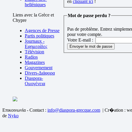
en
cliquant ici
!
helléniques
Liens avec la Grèce et
Mot de passe perdu ?
Chypre
Pas de problème. Entrez simplement
Agences de Presse
pour votre compte.
Partis politiques
Votre E-mail :
Journaux -
Εφημερίδες
Télévision
Radios
Magazines
Gouvernement
Divers-Διάφορα
Diaspora-
Ομογένεια
Επικοινωνία - Contact :
info@diaspora-grecque.com
| Cr�ation : we
de
Nyko