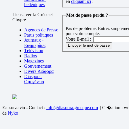
en
cliquant ici
!
helléniques
Liens avec la Grèce et
Mot de passe perdu ?
Chypre
Pas de problème. Entrez simplement
Agences de Presse
pour votre compte.
Partis politiques
Votre E-mail :
Journaux -
Εφημερίδες
Télévision
Radios
Magazines
Gouvernement
Divers-Διάφορα
Diaspora-
Ομογένεια
Επικοινωνία - Contact :
info@diaspora-grecque.com
| Cr�ation : we
de
Nyko