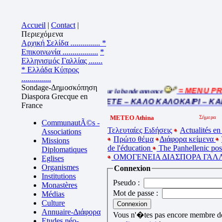
Accueil
|
Contact
|
Περιεχόμενα
Αρχική Σελίδα ...............
*
Επικοινωνία ..................
*
Ελληνισμός Γαλλίας .......
* Ελλάδα Κύπρος
...............
Sondage-Δημοσκόπηση
= MENU PRI
Cliquez sur la bande annonce
Diaspora Grecque en
BEL ETE – ΚΑΛΟ ΚΑΛΟΚΑΙΡΙ – KA
France
METEO Athina
CommunautÃ©s -
Τελευταίες Ειδήσεις
Actualités en
Associations
Πρώτο θέμα
Διάφορα κείμενα
Missions
de l'éducation
The Panhellenic po
Diplomatiques
ΟΜΟΓΕΝΕΙΑ ΔΙΑΣΠΟΡΑ ΓΑΛΛ
Eglises
Organismes
Connexion
Institutions
Pseudo :
Monastères
Mot de passe :
Médias
Culture
Annuaire-Διάφορα
Vous n'�tes pas encore membre de 
Etudes néo-