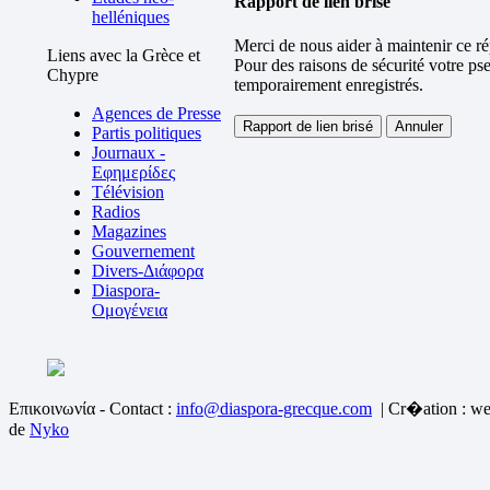
Rapport de lien brisé
helléniques
Merci de nous aider à maintenir ce ré
Liens avec la Grèce et
Pour des raisons de sécurité votre ps
Chypre
temporairement enregistrés.
Agences de Presse
Partis politiques
Journaux -
Εφημερίδες
Télévision
Radios
Magazines
Gouvernement
Divers-Διάφορα
Diaspora-
Ομογένεια
Επικοινωνία - Contact :
info@diaspora-grecque.com
| Cr�ation : we
de
Nyko