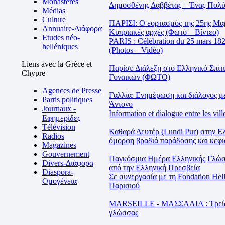
Monastères
Δημοσθένης Δαββέτας – Ένας Πολύ
Médias
Culture
ΠΑΡΙΣΙ: Ο εορτασμός της 25ης Μαρτ
Annuaire-Διάφορα
Κυπριακές αρχές (Φωτό – Βίντεο)
Etudes néo-
PARIS : Célébration du 25 mars 1821 
helléniques
(Photos – Vidéo)
Liens avec la Grèce et
Παρίσι: Διάλεξη στο Ελληνικό Σπίτ
Chypre
Γυναικών (ΦΩΤΟ)
Agences de Presse
Γαλλία: Ενημέρωση και διάλογος μ
Partis politiques
Άντονυ
Journaux -
Information et dialogue entre les vi
Εφημερίδες
Télévision
Καθαρά Δευτέρ (Lundi Pur) στην Ε
Radios
όμορφη βραδιά παράδοσης και κε
Magazines
Gouvernement
Παγκόσμια Ημέρα Ελληνικής Γλώσ
Divers-Διάφορα
από την Ελληνική Πρεσβεία
Diaspora-
Σε συνεργασία με τη Fondation Hel
Ομογένεια
Παρισιού
MARSEILLE - ΜΑΣΣΑΛΙΑ : Τρείς δι
γλώσσας