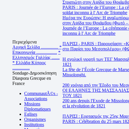
Στρατιώτη στην Αψίδα του Θριάμβο
PARIS : Journée de l’Europe : La c
soldat inconnu à l' Arc de Triomphe
Ημέρα της Ευρώπης: Η αναζωπύρωσ
στην Αψίδα του Θριάμβου (Φωτό – 
Journée de l’Europe : La cérémonie 
inconnu à l' Arc de Triomphe
Περιεχόμενα
ΠΑΡΙΣΙ - PARIS : Παρουσίαση: «
Αρχική Σελίδα ...............
*
στο Παρίσι του Μεσοπολέμου» (
Επικοινωνία ..................
*
Ελληνισμός Γαλλίας .......
Η σχολική γιορτή των ΤΕΓ Μασσαλί
* Ελλάδα Κύπρος
1821
...............
La fête de l’École Grecque de Marse
Sondage-Δημοσκόπηση
Missolonghi.
Diaspora Grecque en
France
200 χρόνια από την Έξοδο του Μεσ
ΟΙ ΕΛΛΗΝΕΣ ΤΗΣ ΜΑΣΣΑΛΙΑ
CommunautÃ©s -
ΤΟΥ 1821
Associations
200 ans depuis l'Exode de Missolon
Missions
et la révolution de 1821
Diplomatiques
Eglises
ΠΑΡΙΣΙ : Εορτασμός της 25ης Μαρτ
Organismes
PARIS : Célébration du 25 mars 1821
Institutions