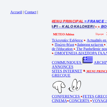
Accueil
|
Contact
|
= MENU PRINCIPAL
= FRANCE : Ins
iquez sur la bande annonce
BEL ETE – ΚΑΛΟ ΚΑΛΟΚΑΙΡΙ – KALO KALOKERI
BONN
METEO Athina
Τελευταίες Ειδήσεις
Actualités en
Πρώτο θέμα
Διάφορα κείμενα
de l'éducation
The Panhellenic po
ΟΜΟΓΕΝΕΙΑ ΔΙΑΣΠΟΡΑ ΓΑΛΛ
COMMUNIQUES
ARCHI
ANNONCES
SITES INTERNET
MENU PRINC
GRECQUE
CONFERENCES
FETES GREC
CINEMA
CONCERTS
VOYAG