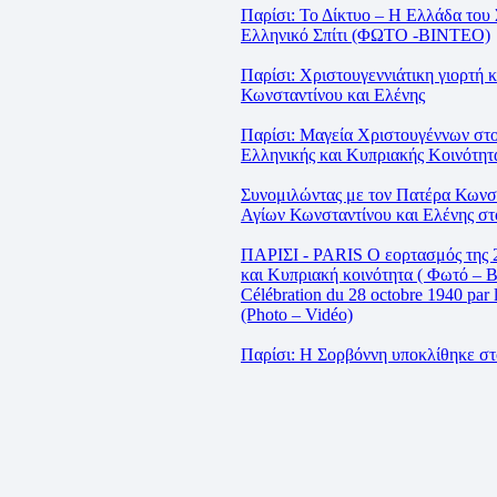
Παρίσι: Το Δίκτυο – Η Ελλάδα του
Ελληνικό Σπίτι (ΦΩΤΟ -BINTEO)
Παρίσι: Χριστουγεννιάτικη γιορτή 
Κωνσταντίνου και Ελένης
Παρίσι: Μαγεία Χριστουγέννων στο 
Ελληνικής και Κυπριακής Κοινότητ
Συνομιλώντας με τον Πατέρα Κωνστ
Αγίων Κωνσταντίνου και Ελένης στ
ΠΑΡΙΣΙ - PARIS Ο εορτασμός της 
και Κυπριακή κοινότητα ( Φωτό – Β
Célébration du 28 octobre 1940 par
(Photo – Vidéo)
Παρίσι: H Σορβόννη υποκλίθηκε 