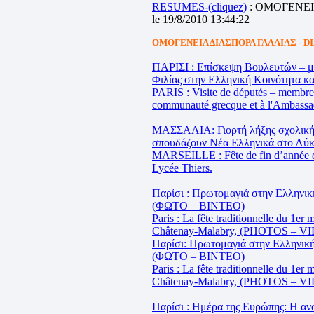
RESUMES-(cliquez)
: ΟΜΟΓΕΝΕ
le 19/8/2010 13:44:22
ΟΜΟΓΕΝΕΙΑ ΔΙΑΣΠΟΡΑ ΓΑΛΛΙΑΣ - D
ΠΑΡΙΣΙ : Επίσκεψη Βουλευτών – μ
Φιλίας στην Ελληνική Κοινότητα κα
PARIS : Visite de députés – membres
communauté grecque et à l'Ambassa
ΜΑΣΣΑΛΙΑ: Γιορτή λήξης σχολικής 
σπουδάζουν Νέα Ελληνικά στο Λύκε
MARSEILLE : Fête de fin d’année de
Lycée Thiers.
Παρίσι : Πρωτομαγιά στην Ελληνικ
(ΦΩΤΟ – ΒΙΝΤΕΟ)
Paris : La fête traditionnelle du 1er
Châtenay-Malabry, (PHOTOS – V
Παρίσι: Πρωτομαγιά στην Ελληνική
(ΦΩΤΟ – ΒΙΝΤΕΟ)
Paris : La fête traditionnelle du 1er
Châtenay-Malabry, (PHOTOS – V
Παρίσι : Ημέρα της Ευρώπης: Η α