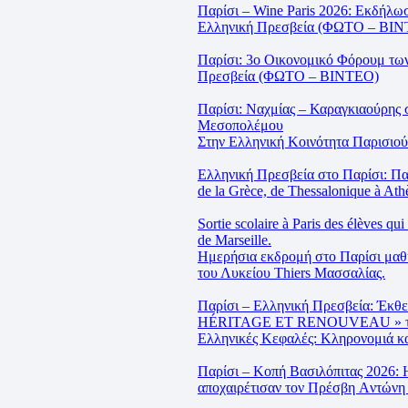
Παρίσι – Wine Paris 2026: Εκδήλω
Ελληνική Πρεσβεία (ΦΩΤΟ – ΒΙ
Παρίσι: 3ο Οικονομικό Φόρουμ τω
Πρεσβεία (ΦΩΤΟ – ΒΙΝΤΕΟ)
Παρίσι: Ναχμίας – Καραγκιαούρης 
Μεσοπολέμου
Στην Ελληνική Κοινότητα Παρισιο
Ελληνική Πρεσβεία στο Παρίσι: Παρ
de la Grèce, de Thessalonique à Ath
Sortie scolaire à Paris des élèves qu
de Marseille.
Ημερήσια εκδρομή στο Παρίσι μαθ
του Λυκείου Thiers Μασσαλίας.
Παρίσι – Ελληνική Πρεσβεία: Έ
HÉRITAGE ET RENOUVEAU » του
Ελληνικές Κεφαλές: Κληρονομιά κ
Παρίσι – Κοπή Βασιλόπιτας 2026: 
αποχαιρέτισαν τον Πρέσβη Aντώνη