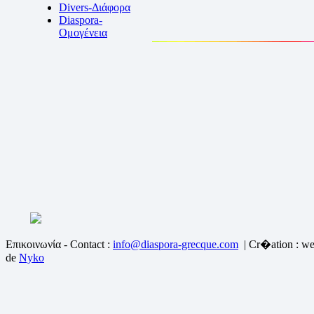
Divers-Διάφορα
Diaspora-
Ομογένεια
Επικοινωνία - Contact :
info@diaspora-grecque.com
| Cr�ation : we
de
Nyko