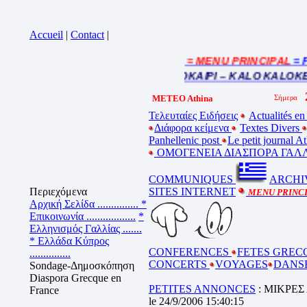
Accueil
|
Contact
|
= MENU PRINCIPAL
= FR
Cliquez sur la bande annonce
BEL ETE – ΚΑΛΟ ΚΑΛΟΚΑΙΡΙ – KALO KALOKE
METEO Athina
Τελευταίες Ειδήσεις
Actualités en
Διάφορα κείμενα
Textes Divers
Panhellenic post
Le petit journal 
ΟΜΟΓΕΝΕΙΑ ΔΙΑΣΠΟΡΑ ΓΑΛΛ
COMMUNIQUES
ARCHI
Περιεχόμενα
SITES INTERNET
MENU PRINC
Αρχική Σελίδα ...............
*
Επικοινωνία ..................
*
Ελληνισμός Γαλλίας .......
* Ελλάδα Κύπρος
CONFERENCES
FETES GREC
...............
CONCERTS
VOYAGES
DANS
Sondage-Δημοσκόπηση
Diaspora Grecque en
PETITES ANNONCES
: ΜΙΚΡΕΣ
France
le 24/9/2006 15:40:15