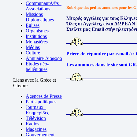
CommunautÃ©s -
Rubrique des petites annonces pour les G
Associations
Missions
Μικρές αγγελίες για τους Ελληνε
Diplomatiques
Όλες οι Αγγελίες, είναι ΔΩΡΕΑΝ
Eglises
Στείλτε μας Email στήν ηλεκτρόν
Organismes
Institutions
Monastères
Médias
Culture
Prière de répondre par e-mail à :
Annuaire-Διάφορα
Etudes néo-
Les annonces dans le site sont
helléniques
Liens avec la Grèce et
Chypre
Agences de Presse
Partis politiques
Journaux -
Εφημερίδες
Télévision
Radios
Magazines
Gouvernement