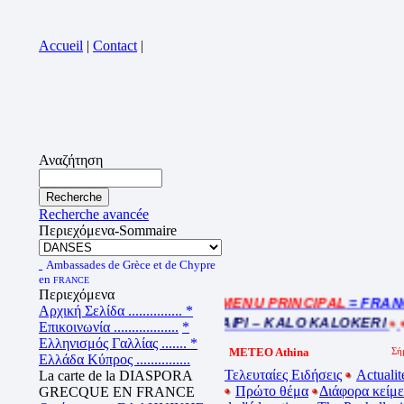
Accueil
|
Contact
|
Αναζήτηση
Recherche avancée
Περιεχόμενα-Sommaire
Ambassades de Grèce et de Chypre
en
FRANCE
Περιεχόμενα
= MENU PRINCIPAL
= FRANCE 
Cliquez sur la bande annonce
Αρχική Σελίδα ...............
*
BEL ETE – ΚΑΛΟ ΚΑΛΟΚΑΙΡΙ – KALO KALOKERI
B
Επικοινωνία ..................
*
Ελληνισμός Γαλλίας .......
*
METEO Athina
Ελλάδα Κύπρος ...............
Τελευταίες Ειδήσεις
Actualit
La carte de la DIASPORA
Πρώτο θέμα
Διάφορα κείμ
GRECQUE EN FRANCE