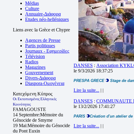
Médias
Culture
Annuaire-Διάφορα
Etudes néo-helléniques
Liens avec la Grèce et Chypre
Agences de Presse
Partis politiques
Journaux - Εφημερίδες
Télévision
Radios
DANSES
:
Association KYK
Magazines
le 9/3/2026 18:37:25
Gouvernement
Divers-Διάφορα
PRESPA GRECE
Stage de dan
Diaspora-Ομογένεια
Lire la suite...
| |
Κατεχόμενη Κύπρος
Οι Εκτοπισμένες Ελληνικές
DANSES
:
COMMUNAUTE H
Κοινότητες
le 13/2/2026 17:41:27
FAMAGOUSTE
14 Septembre:Mémoire du
PARIS
Création d'un atelier d
Génocide de Smyrne
19 Mai:Mémoire du Génocide
Lire la suite...
| |
du Pont Euxin