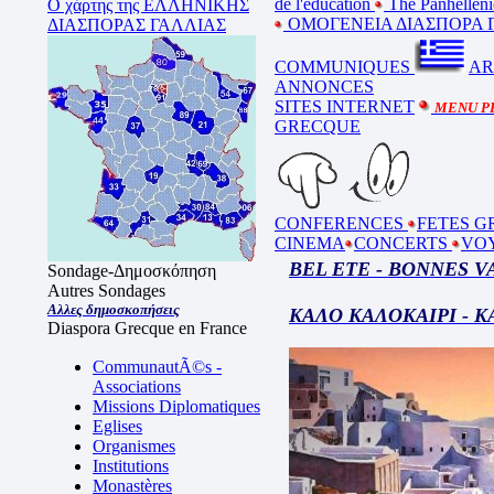
de l'éducation
The Panhelleni
Ο χάρτης της ΕΛΛΗΝΙΚΗΣ
ΟΜΟΓΕΝΕΙΑ ΔΙΑΣΠΟΡΑ Γ
ΔΙΑΣΠΟΡΑΣ ΓΑΛΛΙΑΣ
COMMUNIQUES
AR
ANNONCES
SITES INTERNET
MENU P
GRECQUE
CONFERENCES
FETES G
CINEMA
CONCERTS
VO
BEL ETE - BONNES 
Sondage-Δημοσκόπηση
Autres Sondages
Αλλες δημοσκοπήσεις
ΚΑΛΟ ΚΑΛΟΚΑΙΡΙ - 
Diaspora Grecque en France
CommunautÃ©s -
Associations
Missions Diplomatiques
Eglises
Organismes
Institutions
Monastères