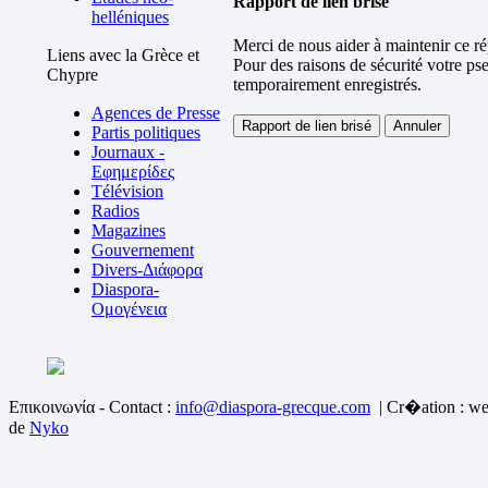
Rapport de lien brisé
helléniques
Merci de nous aider à maintenir ce ré
Liens avec la Grèce et
Pour des raisons de sécurité votre ps
Chypre
temporairement enregistrés.
Agences de Presse
Partis politiques
Journaux -
Εφημερίδες
Télévision
Radios
Magazines
Gouvernement
Divers-Διάφορα
Diaspora-
Ομογένεια
Επικοινωνία - Contact :
info@diaspora-grecque.com
| Cr�ation : we
de
Nyko