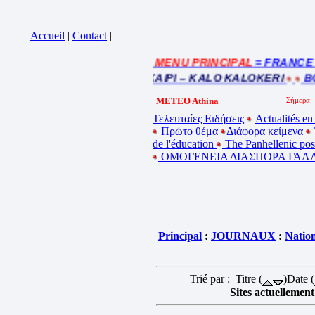
Accueil
|
Contact
|
= MENU PRINCIPAL
= FRANCE : I
Cliquez sur la bande annonce
BEL ETE – ΚΑΛΟ ΚΑΛΟΚΑΙΡΙ – KALO KALOKERI
BON
METEO Athina
Τελευταίες Ειδήσεις
Actualités en
Πρώτο θέμα
Διάφορα κείμενα
de l'éducation
The Panhellenic po
ΟΜΟΓΕΝΕΙΑ ΔΙΑΣΠΟΡΑ ΓΑΛΛ
Principal
:
JOURNAUX
:
Natio
Trié par : Titre (
)Date (
Sites actuellement 