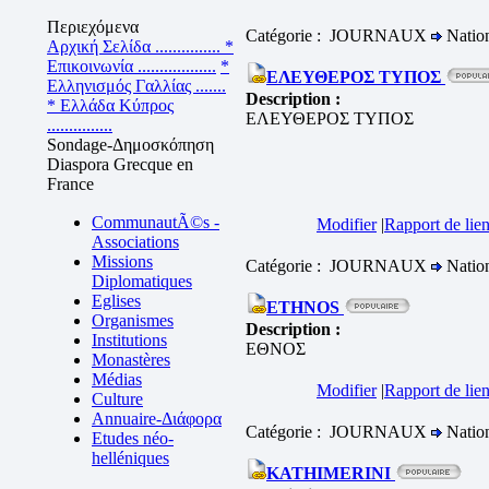
Περιεχόμενα
Catégorie : JOURNAUX
Natio
Αρχική Σελίδα ...............
*
Επικοινωνία ..................
*
ΕΛΕΥΘΕΡΟΣ ΤΥΠΟΣ
Ελληνισμός Γαλλίας .......
Description :
* Ελλάδα Κύπρος
ΕΛΕΥΘΕΡΟΣ ΤΥΠΟΣ
...............
Sondage-Δημοσκόπηση
Diaspora Grecque en
France
CommunautÃ©s -
Modifier
|
Rapport de lien
Associations
Missions
Catégorie : JOURNAUX
Natio
Diplomatiques
Eglises
ETHNOS
Organismes
Description :
Institutions
ΕΘΝΟΣ
Monastères
Médias
Modifier
|
Rapport de lien
Culture
Annuaire-Διάφορα
Catégorie : JOURNAUX
Natio
Etudes néo-
helléniques
KATHIMERINI