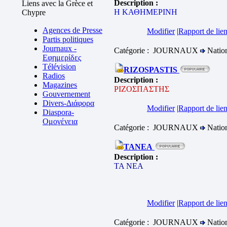
Description :
Liens avec la Grèce et
Η ΚΑΘΗΜΕΡΙΝΗ
Chypre
Agences de Presse
Modifier
|
Rapport de lien
Partis politiques
Journaux -
Catégorie : JOURNAUX
Natio
Εφημερίδες
Télévision
RIZOSPASTIS
Radios
Description :
Magazines
ΡΙΖΟΣΠΑΣΤΗΣ
Gouvernement
Divers-Διάφορα
Modifier
|
Rapport de lien
Diaspora-
Ομογένεια
Catégorie : JOURNAUX
Natio
TANEA
Description :
ΤΑ ΝΕΑ
Modifier
|
Rapport de lien
Catégorie : JOURNAUX
Natio