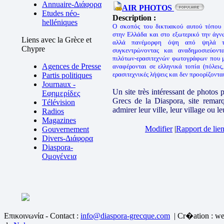
Annuaire-Διάφορα
AIR PHOTOS
Etudes néo-
Description :
helléniques
Ο σκοπός του δικτυακού αυτού τόπου 
στην Ελλάδα και στο εξωτερικό την άγν
Liens avec la Grèce et
αλλά πανέμορφη όψη από ψηλά τη
Chypre
συγκεντρώνοντας και αναδημοσιεύοντ
πιλότων-ερασιτεχνών φωτογράφων που μ
Agences de Presse
αναφέρονται σε ελληνικά τοπία (πόλεις, 
ερασιτεχνικές λήψεις και δεν προορίζοντα
Partis politiques
Journaux -
Un site très intéressant de photos 
Εφημερίδες
Grecs de la Diaspora, site remarq
Télévision
admirer leur ville, leur village ou leu
Radios
Magazines
Modifier
|
Rapport de lien
Gouvernement
Divers-Διάφορα
Diaspora-
Ομογένεια
Επικοινωνία - Contact :
info@diaspora-grecque.com
| Cr�ation : we