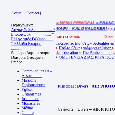
Accueil
|
Contact
|
= MENU PRINCIPAL
= FRANCE : 
Cliquez sur la bande annonce
Περιεχόμενα
BEL ETE – ΚΑΛΟ ΚΑΛΟΚΑΙΡΙ – KALO KALOKERI
BO
Αρχική Σελίδα ...............
*
Επικοινωνία ..................
*
METEO Athina
Ελληνισμός Γαλλίας .......
Τελευταίες Ειδήσεις
Actualités en
* Ελλάδα Κύπρος
Πρώτο θέμα
Διάφορα κείμενα
...............
de l'éducation
The Panhellenic po
Sondage-Δημοσκόπηση
ΟΜΟΓΕΝΕΙΑ ΔΙΑΣΠΟΡΑ ΓΑΛΛ
Diaspora Grecque en
France
CommunautÃ©s -
Associations
Missions
Diplomatiques
Principal
:
Divers
:
AIR PHOTO
Eglises
Organismes
Institutions
Monastères
Médias
Catégorie : Divers
AIR PHOTO
Culture