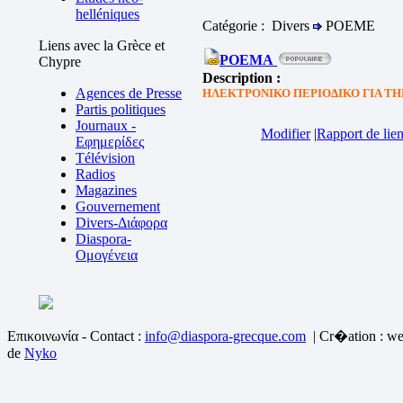
helléniques
Catégorie : Divers
POEME
Liens avec la Grèce et
POEMA
Chypre
Description :
Agences de Presse
ΗΛΕΚΤΡΟΝΙΚΟ ΠΕΡΙΟΔΙΚΟ ΓΙΑ Τ
Partis politiques
Journaux -
Modifier
|
Rapport de lien
Εφημερίδες
Télévision
Radios
Magazines
Gouvernement
Divers-Διάφορα
Diaspora-
Ομογένεια
Επικοινωνία - Contact :
info@diaspora-grecque.com
| Cr�ation : we
de
Nyko