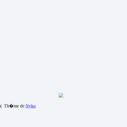
m|
Th�me de
Nyko