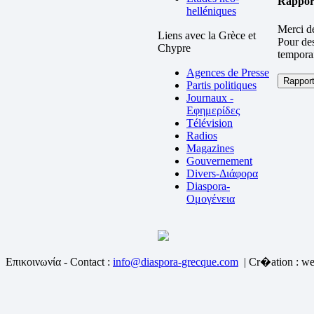
Rapport
helléniques
Merci de
Liens avec la Grèce et
Pour des
Chypre
temporai
Agences de Presse
Partis politiques
Journaux -
Εφημερίδες
Télévision
Radios
Magazines
Gouvernement
Divers-Διάφορα
Diaspora-
Ομογένεια
Επικοινωνία - Contact :
info@diaspora-grecque.com
| Cr�ation : we