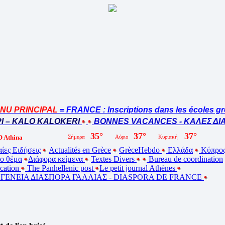
U PRINCIPAL
= FRANCE : Inscriptions dans les écoles gr
 – KALO KALOKERI
BONNES VACANCES - ΚΑΛΕΣ ΔΙΑ
 Athina
ίες Ειδήσεις
Actualités en Grèce
GrèceHebdo
Ελλάδα
Κύπρο
ο θέμα
Διάφορα κείμενα
Textes Divers
Bureau de coordination
ucation
The Panhellenic post
Le petit journal Athènes
ΕΝΕΙΑ ΔΙΑΣΠΟΡΑ ΓΑΛΛΙΑΣ - DIASPORA DE FRANCE