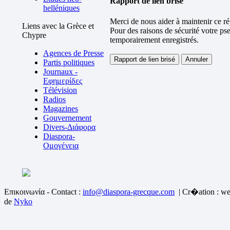
Rapport de lien brisé
helléniques
Merci de nous aider à maintenir ce ré
Liens avec la Grèce et
Pour des raisons de sécurité votre ps
Chypre
temporairement enregistrés.
Agences de Presse
Partis politiques
Journaux -
Εφημερίδες
Télévision
Radios
Magazines
Gouvernement
Divers-Διάφορα
Diaspora-
Ομογένεια
Επικοινωνία - Contact :
info@diaspora-grecque.com
| Cr�ation : we
de
Nyko