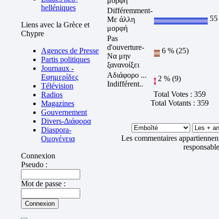
μορφή
helléniques
Différemment-
55 
Με άλλη
Liens avec la Grèce et
μορφή
Chypre
Pas
d'ouverture-
Agences de Presse
6 % (25)
Να μην
Partis politiques
ξανανοίξει
Journaux -
Αδιάφορο ...
Εφημερίδες
2 % (9)
Indifférent..
Télévision
Total Votes : 359
Radios
Total Votants : 359
Magazines
Gouvernement
Divers-Διάφορα
Diaspora-
Les commentaires appartiennent
Ομογένεια
responsable
Connexion
Pseudo :
Mot de passe :