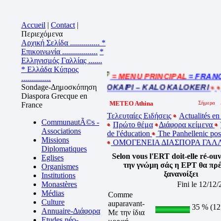
Accueil
|
Contact
|
Περιεχόμενα
Αρχική Σελίδα ...............
*
Επικοινωνία ..................
*
Ελληνισμός Γαλλίας .......
* Ελλάδα Κύπρος
= MENU PRINCIPAL
= FRANCE :
Cliquez sur la bande annonce
...............
Sondage-Δημοσκόπηση
BEL ETE – ΚΑΛΟ ΚΑΛΟΚΑΙΡΙ – KALO KALOKERI
B
Diaspora Grecque en
METEO Athina
France
Τελευταίες Ειδήσεις
Actualités en
CommunautÃ©s -
Πρώτο θέμα
Διάφορα κείμενα
Associations
de l'éducation
The Panhellenic po
Missions
ΟΜΟΓΕΝΕΙΑ ΔΙΑΣΠΟΡΑ ΓΑΛΛ
Diplomatiques
Selon vous l'ERT doit-elle ré-ou
Eglises
την γνώμη σάς η EPT θα πρέ
Organismes
ξανανoίξει
Institutions
Monastères
Fini le 12/12
Médias
Comme
Culture
auparavant-
35 % (12
Annuaire-Διάφορα
Με την ίδια
Etudes néo-