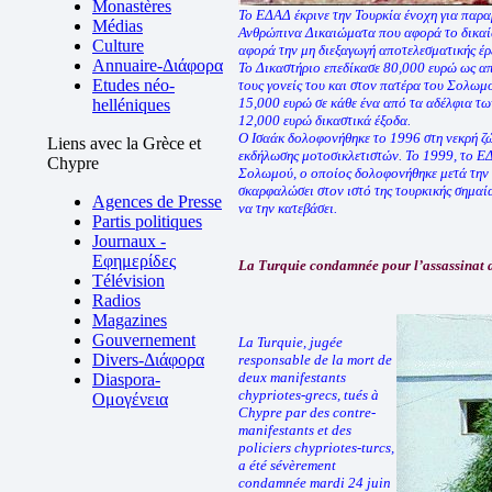
Monastères
Το ΕΔΑΔ έκρινε την Τουρκία ένοχη για παρα
Médias
Ανθρώπινα Δικαιώματα που αφορά το δικαίω
Culture
αφορά την μη διεξαγωγή αποτελεσματικής έρ
Annuaire-Διάφορα
Το Δικαστήριο επεδίκασε 80,000 ευρώ ως απ
Etudes néo-
τους γονείς του και στον πατέρα του Σολωμ
15,000 ευρώ σε κάθε ένα από τα αδέλφια τ
helléniques
12,000 ευρώ δικαστικά έξοδα.
Ο Ισαάκ δολοφονήθηκε το 1996 στη νεκρή ζώ
Liens avec la Grèce et
εκδήλωσης μοτοσικλετιστών. Το 1999, το Ε
Chypre
Σολωμού, ο οποίος δολοφονήθηκε μετά την 
σκαρφαλώσει στον ιστό της τουρκικής σημαί
Agences de Presse
να την κατεβάσει.
Partis politiques
Journaux -
Εφημερίδες
La Turquie condamnée pour l’assassinat 
Télévision
Radios
Magazines
Gouvernement
La Turquie, jugée
Divers-Διάφορα
responsable de la mort de
deux manifestants
Diaspora-
chypriotes-grecs, tués à
Ομογένεια
Chypre par des contre-
manifestants et des
policiers chypriotes-turcs,
a été sévèrement
condamnée mardi 24 juin