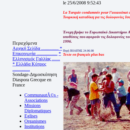
le 25/6/2008 9:52:43
La Turquie condamnée pour l’assassinat 
Τουρκική καταδίκη για τις δολοφονίες Ι
Ένοχη βρήκε το Ευρωπαϊκό Δικαστήριο Α
υποθέσεις που αφορούν τις δολοφονίες τ
1996.
Περιεχόμενα
Αρχική Σελίδα ...............
*
Πηγή ΠΟΛΙΤΗΣ 24.06.08
Επικοινωνία ..................
*
Texte en français plus bas
Ελληνισμός Γαλλίας .......
* Ελλάδα Κύπρος
...............
Sondage-Δημοσκόπηση
Diaspora Grecque en
France
CommunautÃ©s -
Associations
Missions
Diplomatiques
Eglises
Organismes
Institutions