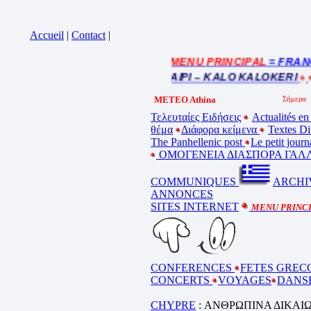
Accueil
|
Contact
|
= MENU PRINCIPAL
= FRANCE 
Cliquez sur la bande annonce
BEL ETE – ΚΑΛΟ ΚΑΛΟΚΑΙΡΙ – KALO KALOKERI
METEO Athina
Τελευταίες Ειδήσεις
Actualités en
θέμα
Διάφορα κείμενα
Textes D
The Panhellenic post
Le petit jour
ΟΜΟΓΕΝΕΙΑ ΔΙΑΣΠΟΡΑ ΓΑΛΛ
COMMUNIQUES
ARCHI
ANNONCES
SITES INTERNET
MENU PRINC
CONFERENCES
FETES GREC
CONCERTS
VOYAGES
DANS
CHYPRE
: ΑΝΘΡΩΠΙΝΑ ΔΙΚΑΙ