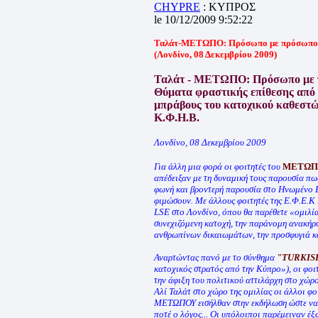
CHYPRE
: ΚΥΠΡΟΣ
le 10/12/2009 9:52:22
Ταλάτ-ΜΕΤΩΠΟ: Πρόσωπο με πρόσωπο! Φ
(Λονδίνο, 08 Δεκεμβρίου 2009)
Ταλάτ - ΜΕΤΩΠΟ: Πρόσωπο με 
Θύματα φραστικής επίθεσης από τ
μπράβους του κατοχικού καθεσ
Κ.Φ.Η.Β.
Λονδίνο, 08 Δεκεμβρίου 2009
Για άλλη μια φορά οι φοιτητές του
ΜΕΤΩΠΟΥ
απέδειξαν με τη δυναμική τους παρουσία πως
φωνή και βροντερή παρουσία στο Ηνωμένο Β
φιμώσουν. Με άλλους φοιτητές της Ε.Φ.Ε.Κ 
LSE στο Λονδίνο, όπου θα παρέθετε «ομιλία
συνεχιζόμενη κατοχή, την παράνομη ανακήρ
ανθρωπίνων δικαιωμάτων, την προσφυγιά κα
Αναρτώντας πανό με το σύνθημα
"TURKIS
κατοχικός στρατός από την Κύπρο»), οι φοι
την άφιξη του πολιτικού αττιλάρχη στο χώρ
Αλί Ταλάτ στο χώρο της ομιλίας οι άλλοι φο
ΜΕΤΩΠΟΥ εισήλθαν στην εκδήλωση ώστε να α
ποτέ ο λόγος... Οι υπόλοιποι παρέμειναν έ