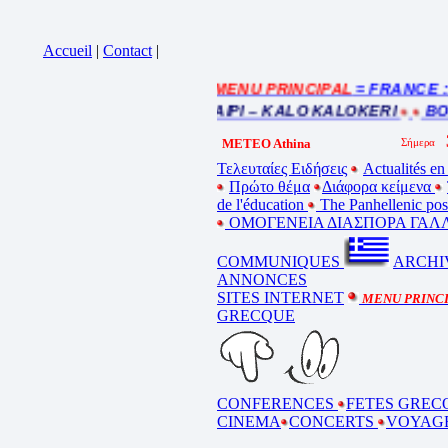
Accueil
|
Contact
|
= MENU PRINCIPAL
= FRANCE : Ins
iquez sur la bande annonce
BEL ETE – ΚΑΛΟ ΚΑΛΟΚΑΙΡΙ – KALO KALOKERI
BONN
METEO Athina
Τελευταίες Ειδήσεις
Actualités en
Πρώτο θέμα
Διάφορα κείμενα
de l'éducation
The Panhellenic po
ΟΜΟΓΕΝΕΙΑ ΔΙΑΣΠΟΡΑ ΓΑΛΛ
COMMUNIQUES
ARCHI
ANNONCES
SITES INTERNET
MENU PRINC
GRECQUE
CONFERENCES
FETES GREC
CINEMA
CONCERTS
VOYAG