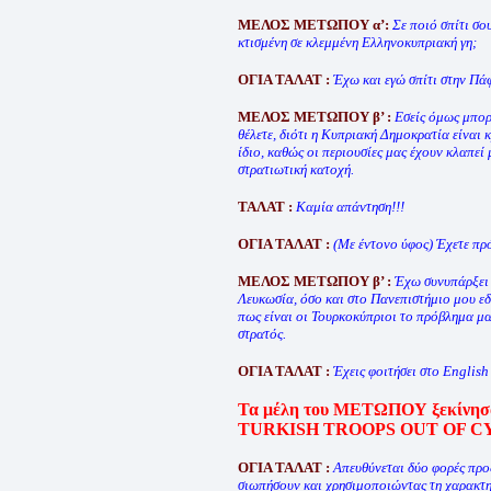
ΜΕΛΟΣ ΜΕΤΩΠΟΥ α’:
Σε ποιό σπίτι σο
κτισμένη σε κλεμμένη Ελληνοκυπριακή γη;
ΟΓΙΑ ΤΑΛΑΤ :
Έχω και εγώ σπίτι στην Πά
ΜΕΛΟΣ ΜΕΤΩΠΟΥ β’ :
Εσείς όμως μπορ
θέλετε, διότι η Κυπριακή Δημοκρατία είναι 
ίδιο, καθώς οι περιουσίες μας έχουν κλαπεί
στρατιωτική κατοχή.
ΤΑΛΑΤ :
Καμία απάντηση!!!
ΟΓΙΑ ΤΑΛΑΤ :
(Με έντονο ύφος) Έχετε πρ
ΜΕΛΟΣ ΜΕΤΩΠΟΥ β’ :
Έχω συνυπάρξει 
Λευκωσία, όσο και στο Πανεπιστήμιο μου εδ
πως είναι οι Τουρκοκύπριοι το πρόβλημα μα
στρατός.
ΟΓΙΑ ΤΑΛΑΤ :
Έχεις φοιτήσει στο English 
Τα μέλη του ΜΕΤΩΠΟΥ ξεκίνησαν
TURKISH TROOPS OUT OF C
ΟΓΙΑ ΤΑΛΑΤ :
Απευθύνεται δύο φορές πρ
σιωπήσουν και χρησιμοποιώντας τη χαρακτηρ