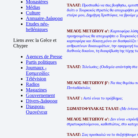
Monastères
ΤΑΛΑΤ:
Προσπαθώ να σας βοηθησω, εμπιστε
Médias
διότι ο Τουρκικός στρατός θα αποχωρήσει μ
Culture
εταίρο μου, Δημήτρη Χριστόφια, να βρούμε μ
Annuaire-Διάφορα
Etudes néo-
helléniques
ΜΕΛΟΣ ΜΕΤΩΠΟΥ α’:
Καρποφόρα λύση μ
προηγουμένως θα αποχωρήσει ο Τουρκικός στ
Liens avec la Grèce et
καρποφόρα και δίκαιη μόνο αν διασφαλίζει
Chypre
ανθρωπίνων δικαιωμάτων, την εφαρμογή τω
διεθνούς δικαίου, τη διακρίβωση της τύχης 
Agences de Presse
Partis politiques
ΤΑΛΑΤ:
Τελείωσες; (Ουδεμία απάντηση στα
Journaux -
Εφημερίδες
Télévision
ΜΕΛΟΣ ΜΕΤΩΠΟΥ β’:
Να σας θυμίσω πω
Radios
Πενταδάκτυλο;
Magazines
Gouvernement
ΤΑΛΑΤ :
Αυτό είναι το πρόβλημα;
Divers-Διάφορα
Diaspora-
ΣΩΜΑΤΟΦΥΛΑΚΑΣ ΤΑΛΑΤ:
(Με έντονο
Ομογένεια
ΜΕΛΟΣ ΜΕΤΩΠΟΥ α’:
Δεν είναι «πρόεδ
στρατοκρατούμενου, καθεστώτος, στο κατεχ
ΤΑΛΑΤ:
Σας προσκαλώ να το συζητήσουμε σ