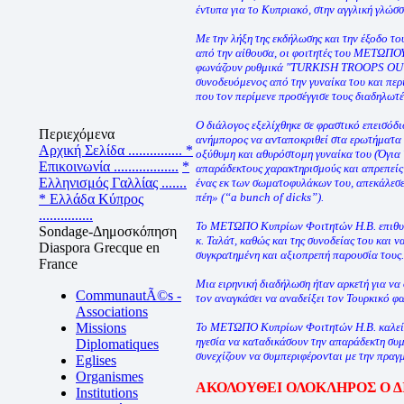
έντυπα για το Κυπριακό, στην αγγλική γλώσσ
Με την λήξη της εκδήλωσης και την έξοδο τ
από την αίθουσα, οι φοιτητές του ΜΕΤΩΠΟΥ
φωνάζουν ρυθμικά "TURKISH TROOPS OUT
συνοδευόμενος από την γυναίκα του και περ
που τον περίμενε προσέγγισε τους διαδηλωτές
Ο διάλογος εξελίχθηκε σε φραστικό επεισόδ
Περιεχόμενα
ανήμπορος να ανταποκριθεί στα ερωτήματα 
Αρχική Σελίδα ...............
*
οξύθυμη και αθυρόστομη γυναίκα του (Όγια 
Επικοινωνία ..................
*
απαράδεκτους χαρακτηρισμούς και απρεπείς
Ελληνισμός Γαλλίας .......
ένας εκ των σωματοφυλάκων του, απεκάλεσ
πέη» (“a bunch of dicks”).
* Ελλάδα Κύπρος
...............
Το ΜΕΤΩΠΟ Κυπρίων Φοιτητών Η.Β. επιθυμεί
Sondage-Δημοσκόπηση
κ. Ταλάτ, καθώς και της συνοδείας του και ν
Diaspora Grecque en
συγκρατημένη και αξιοπρεπή παρουσία τους.
France
Μια ειρηνική διαδήλωση ήταν αρκετή για να 
CommunautÃ©s -
τον αναγκάσει να αναδείξει τον Τουρκικό φα
Associations
Missions
Το ΜΕΤΩΠΟ Κυπρίων Φοιτητών Η.Β. καλεί σ
ηγεσία να καταδικάσουν την απαράδεκτη συ
Diplomatiques
συνεχίζουν να συμπεριφέρονται με την πραγμα
Eglises
Organismes
ΑΚΟΛΟΥΘΕΙ ΟΛΟΚΛΗΡΟΣ Ο Δ
Institutions