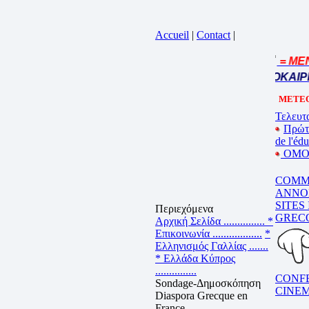
Accueil
|
Contact
|
= MENU
Cliquez sur la bande annonce
BEL ETE – ΚΑΛΟ ΚΑΛΟΚΑΙΡΙ 
METEO
Τελευτα
Πρώτ
de l'éd
ΟΜΟΓ
COMM
ANNO
SITES
Περιεχόμενα
GREC
Αρχική Σελίδα ...............
*
Επικοινωνία ..................
*
Ελληνισμός Γαλλίας .......
* Ελλάδα Κύπρος
...............
CONF
Sondage-Δημοσκόπηση
CINE
Diaspora Grecque en
France