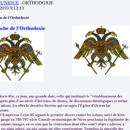
UNIQUE
: ORTHODOXIE
/2010 9:13:13
e de l'Orthodoxie
che de l'Orthodoxie
xie fête, ce jour, une grande date, celle qui instituait le "rétablissement des
après plus d'un siècle d'hérésies, de doutes, de discussions théologiques et même
utions. En effet la dernière hérésie qui ravagea l'Église d'Orient fut
lasme.
 l'Empereur Léon III signait le premier décret contre les icônes, suivi de bien
, jusqu'en 786/787 où le Concile œcuménique de Nicée proclama la légitimité du
 saintes images, en ce sens que la vénération dont elles sont l'objet s'adresse à
 est ainsi adoré, ou aux saints qu'elles représentent. Toutefois la querelle des