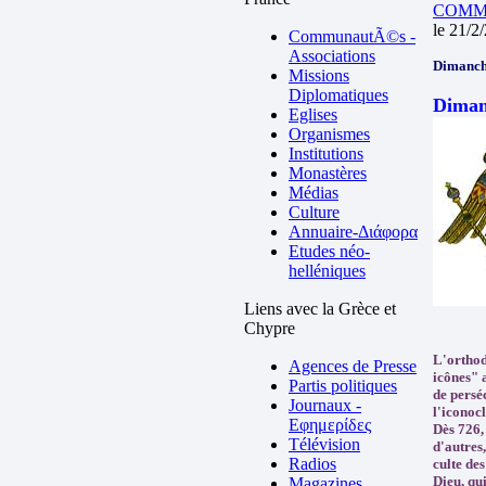
COMM
le 21/2
CommunautÃ©s -
Associations
Dimanch
Missions
Diplomatiques
Diman
Eglises
Organismes
Institutions
Monastères
Médias
Culture
Annuaire-Διάφορα
Etudes néo-
helléniques
Liens avec la Grèce et
Chypre
L'orthodo
Agences de Presse
icônes" 
Partis politiques
de perséc
Journaux -
l'iconoc
Εφημερίδες
Dès 726,
Télévision
d'autres
Radios
culte des
Dieu, qui
Magazines