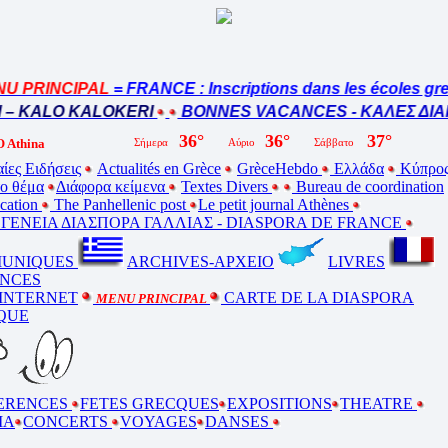
 PRINCIPAL
= FRANCE : Inscriptions dans les écoles gre
– KALO KALOKERI
BONNES VACANCES - ΚΑΛΕΣ ΔΙΑΚ
 Athina
ίες Ειδήσεις
Actualités en Grèce
GrèceHebdo
Ελλάδα
Κύπρο
ο θέμα
Διάφορα κείμενα
Textes Divers
Bureau de coordination
ucation
The Panhellenic post
Le petit journal Athènes
ΕΝΕΙΑ ΔΙΑΣΠΟΡΑ ΓΑΛΛΙΑΣ - DIASPORA DE FRANCE
UNIQUES
ARCHIVES-ΑΡΧΕΙΟ
LIVRES
NCES
 INTERNET
CARTE DE LA DIASPORA
MENU PRINCIPAL
QUE
ERENCES
FETES GRECQUES
EXPOSITIONS
THEATRE
MA
CONCERTS
VOYAGES
DANSES