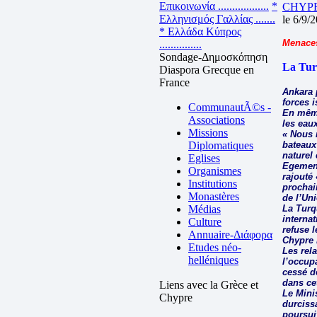
Επικοινωνία ..................
*
CHYP
Ελληνισμός Γαλλίας .......
le 6/9/
* Ελλάδα Κύπρος
Menaces
...............
Sondage-Δημοσκόπηση
La Tur
Diaspora Grecque en
France
Ankara p
forces i
CommunautÃ©s -
En même
Associations
les eaux
Missions
« Nous 
Diplomatiques
bateaux
naturel
Eglises
Egemen B
Organismes
rajouté
Institutions
prochai
Monastères
de l’Un
Médias
La Turq
internat
Culture
refuse 
Annuaire-Διάφορα
Chypre 
Etudes néo-
Les rel
helléniques
l’occupa
cessé d
dans cet
Liens avec la Grèce et
Le Mini
Chypre
durcissa
poursui