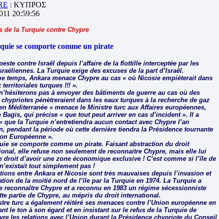
RE
: ΚΥΠΡΟΣ
2011 20:59:56
 de la Turquie contre Chypre
quie se comporte comme un pirate
este contre Israël depuis l’affaire de la flottille interceptée par les
sraéliennes. La Turquie exige des excuses de la part d’Israël.
 temps, Ankara menace Chypre au cas « où Nicosie empiéterait dans
 territoriales turques !!! ».
n’hésiterons pas à envoyer des bâtiments de guerre au cas où des
 chypriotes pénètreraient dans les eaux turques à la recherche de gaz
 en Méditerranée » menace le Ministre turc aux Affaires européennes,
agis, qui précise « que tout peut arriver en cas d’incident ». Il a
 « que la Turquie n’entretiendra aucun contact avec Chypre l’an
n, pendant la période où cette dernière tiendra la Présidence tournante
ion Européenne ».
uie se comporte comme un pirate. Faisant abstraction du droit
ional, elle refuse non seulement de reconnaitre Chypre, mais elle lui
le droit d’avoir une zone économique exclusive ! C’est comme si l’île de
n’existait tout simplement pas !
ations entre Ankara et Nicosie sont très mauvaises depuis l’invasion et
tion de la moitié nord de l’île par la Turquie en 1974. La Turquie a
e reconnaître Chypre et a reconnu en 1983 un régime sécessionniste
te partie de Chypre, au mépris du droit international.
stre turc a également réitéré ses menaces contre l’Union européenne en
nt le ton à son égard et en insistant sur le refus de la Turquie de
vre les relations avec l’Union durant la Présidence chypriote du Conseil