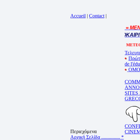
Accueil
|
Contact
|
= MENU
Cliquez sur la bande annonce
BEL ETE – ΚΑΛΟ ΚΑΛΟΚΑΙΡΙ 
METEO
Τελευτα
Πρώτ
de l'éd
ΟΜΟΓ
COMM
ANNO
SITES
GREC
CONF
Περιεχόμενα
CINE
Αρχική Σελίδα ...............
*