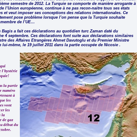
ième semestre de 2012. La Turquie se comporte de manière arrogante à
 de l’Union européenne, continue à ne pas recon-naitre tous ses états
 et veut imposer ses conceptions des relations internationales. Ce
ement pose problème lorsque l’on pense que la Turquie souhaite
r membre de l’UE…
Bagis a fait ces déclarations au quotidien turc Zaman daté du
e 4 septembre. Ces déclarations font suite aux déclarations similaires
stre des Affaires Etrangères Ahmet Davutoglu et du Premier Ministre
 lui-même, le 19 juillet 2011 dans la partie occupée de Nicosie .
 qui
 l'hystérie
rquie!
s la partie
le numéro
rtenant à
que les
es vont
er les
 la
e de gaz
au début du
ctobre.