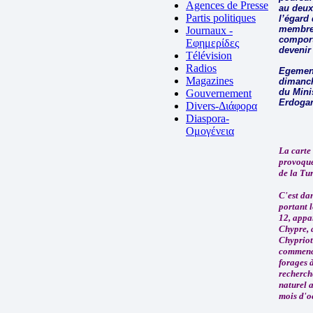
Agences de Presse
au deux
Partis politiques
l’égard
membres
Journaux -
comport
Εφημερίδες
deveni
Télévision
Radios
Egemen 
Magazines
dimanch
du Mini
Gouvernement
Erdogan
Divers-Διάφορα
Diaspora-
Ομογένεια
La carte
provoque
de la Tu
C'est dan
portant 
12, appa
Chypre, 
Chypriot
commenc
forages à
recherch
naturel 
mois d'o