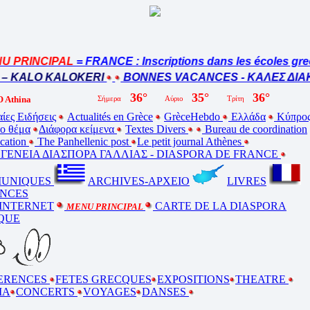
 PRINCIPAL
= FRANCE : Inscriptions dans les écoles grec
– KALO KALOKERI
BONNES VACANCES - ΚΑΛΕΣ ΔΙΑΚΟ
 Athina
ίες Ειδήσεις
Actualités en Grèce
GrèceHebdo
Ελλάδα
Κύπρο
ο θέμα
Διάφορα κείμενα
Textes Divers
Bureau de coordination
ucation
The Panhellenic post
Le petit journal Athènes
ΕΝΕΙΑ ΔΙΑΣΠΟΡΑ ΓΑΛΛΙΑΣ - DIASPORA DE FRANCE
UNIQUES
ARCHIVES-ΑΡΧΕΙΟ
LIVRES
NCES
 INTERNET
CARTE DE LA DIASPORA
MENU PRINCIPAL
QUE
ERENCES
FETES GRECQUES
EXPOSITIONS
THEATRE
MA
CONCERTS
VOYAGES
DANSES