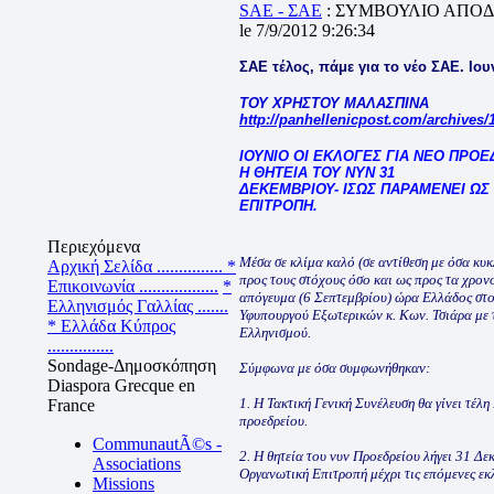
SAE - ΣΑΕ
: ΣΥΜΒΟΥΛΙΟ ΑΠΟ
le 7/9/2012 9:26:34
ΣΑΕ τέλος, πάμε για το νέο ΣΑΕ. Ιου
ΤΟΥ ΧΡΗΣΤΟΥ ΜΑΛΑΣΠΙΝΑ
http://panhellenicpost.com/archives/
ΙΟΥΝΙΟ ΟΙ ΕΚΛΟΓΕΣ ΓΙΑ ΝΕΟ ΠΡΟΕ
Η ΘΗΤΕΙΑ ΤΟΥ ΝΥΝ 31
ΔΕΚΕΜΒΡΙΟΥ- ΙΣΩΣ ΠΑΡΑΜΕΝΕΙ ΩΣ
ΕΠΙΤΡΟΠΗ.
Περιεχόμενα
Μέσα σε κλίμα καλό (σε αντίθεση με όσα κυ
Αρχική Σελίδα ...............
*
προς τους στόχους όσο και ως προς τα χρον
Επικοινωνία ..................
*
απόγευμα (6 Σεπτεμβρίου) ώρα Ελλάδος στο
Ελληνισμός Γαλλίας .......
Υφυπουργού Εξωτερικών κ. Κων. Τσιάρα με
* Ελλάδα Κύπρος
Ελληνισμού.
...............
Sondage-Δημοσκόπηση
Σύμφωνα με όσα συμφωνήθηκαν:
Diaspora Grecque en
1. Η Τακτική Γενική Συνέλευση θα γίνει τέλη
France
προεδρείου.
CommunautÃ©s -
2. Η θητεία του νυν Προεδρείου λήγει 31 Δ
Associations
Οργανωτική Επιτροπή μέχρι τις επόμενες εκ
Missions