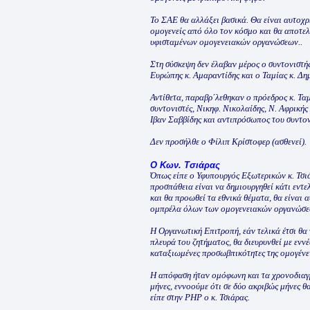
Το ΣΑΕ θα αλλάξει βασικά. Θα είναι αυτοχ
ομογενείς από όλο τον κόσμο και θα αποτε
υφισταμένων ομογενειακών οργανώσεων..
Στη σύσκεψη δεν έλαβαν μέρος ο συντονιστή
Ευρώπης κ. Αμαραντίδης και ο Ταμίας κ. Δη
Αντίθετα, παραβρ΄λεθηκαν ο πρόεδρος κ. Τα
συντονιστές, Νικηφ. Νικολαίδης, Ν. Αφρική
Ιβαν Σαββίδης και αντιπρόσωπος του συντο
Δεν προσήλθε ο Φίλιπ Κρίστοφερ (ασθενεί).
Ο Κων. Τσιάρας
Όπως είπε ο Υφυπουργός Εξωτερικών κ. Τσιάρ
προσπάθεια είναι να δημιουργηθεί κάτι εντε
και θα προωθεί τα εθνικά θέματα, θα είναι
ομπρέλα όλων των ομογενειακών οργανώσε
Η Οργανωτική Επιτροπή, εάν τελικά έτσι θα γ
πλευρά του ζητήματος, θα διευρυνθεί με εν
καταξιωμένες προσωβπικότητες της ομογένε
Η απόφαση ήταν ομόφωνη και τα χρονοδιαγ
μήνες, εννοούμε ότι σε δύο ακριβώς μήνες 
είπε στην ΡΗΡ ο κ. Τσιάρας.