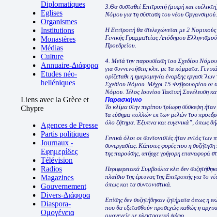
Diplomatiques
3.Θα συσταθεί Επιτροπή (μικρή και ευέλικτη
Eglises
Νόμου για τη σύσταση του νέου Οργανσιμού.
Organismes
Institutions
Η Επιτροπή θα στελεχώνεται με 2 Νομικούς
Γενικής Γραμματείας Απόδημου Ελληνισμού
Monastères
Προεδρείου.
Médias
Culture
4. Μετά την παρουσίαση του Σχεδίου Νόμου,
Annuaire-Διάφορα
για συννενοήσεις κλπ. με τα κόμματα. Γενικ
Etudes néo-
ορίζεταθι η ημερομηνία έναρξης εργασι΄λων
helléniques
Σχεδίου Νόμου. Μέχρι 15 Φεβρουαρίου οι σ
Νόμου. Τέλος Ιουνίου Τακτική Συνέλευση και
Liens avec la Grèce et
Παρασκήνιο
Το κλίμα στην περίπου τρίωρη σύσκεψη ήταν
Chypre
τα εύσημα πολλών εκ των μελών του προεδρε
όλο ζήτημα. Έξυπνα και ευγενικά”, όπως δή
Agences de Presse
Partis politiques
Γενικά όλοι οι συντονιστές ήταν εντός των 
Journaux -
συνεργασίας. Κάποιες φορές που η συζήτηση
Εφημερίδες
της παρούσης, υπήρχε γρήγορη επαναφορά στ
Télévision
Radios
Περιφερειακά Συμβούλια κλπ δεν συζητήθηκα
πλαίσιο της έρευνας της Επιτροπής για το ν
Magazines
όπως και τα συντονιστικά.
Gouvernement
Divers-Διάφορα
Επίσης δεν συζητήθηκαν ζητήματα όπως η εκλ
Diaspora-
που θα εξετασθούν προσεχώς καθώς η αρχική
Ομογένεια
ομογενείς με ηλεκτρονική ψήφο.