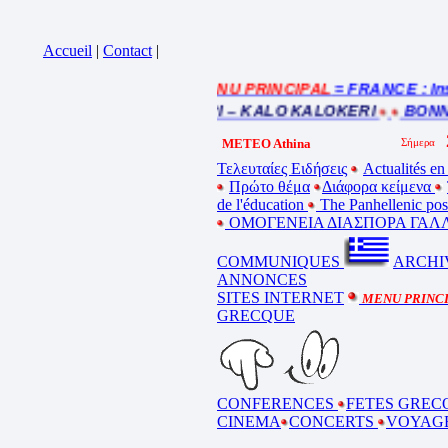
Accueil
|
Contact
|
= MENU PRINCIPAL
= FRANCE : Inscr
uez sur la bande annonce
L ETE – ΚΑΛΟ ΚΑΛΟΚΑΙΡΙ – KALO KALOKERI
BONNES
METEO Athina
Τελευταίες Ειδήσεις
Actualités en
Πρώτο θέμα
Διάφορα κείμενα
de l'éducation
The Panhellenic po
ΟΜΟΓΕΝΕΙΑ ΔΙΑΣΠΟΡΑ ΓΑΛΛ
COMMUNIQUES
ARCHI
ANNONCES
SITES INTERNET
MENU PRINC
GRECQUE
CONFERENCES
FETES GREC
CINEMA
CONCERTS
VOYAG