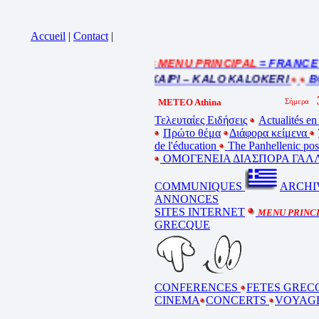
Accueil
|
Contact
|
= MENU PRINCIPAL
= FRANCE : I
Cliquez sur la bande annonce
BEL ETE – ΚΑΛΟ ΚΑΛΟΚΑΙΡΙ – KALO KALOKERI
BON
METEO Athina
Τελευταίες Ειδήσεις
Actualités en
Πρώτο θέμα
Διάφορα κείμενα
de l'éducation
The Panhellenic po
ΟΜΟΓΕΝΕΙΑ ΔΙΑΣΠΟΡΑ ΓΑΛΛ
COMMUNIQUES
ARCHI
ANNONCES
SITES INTERNET
MENU PRINC
GRECQUE
CONFERENCES
FETES GREC
CINEMA
CONCERTS
VOYAG