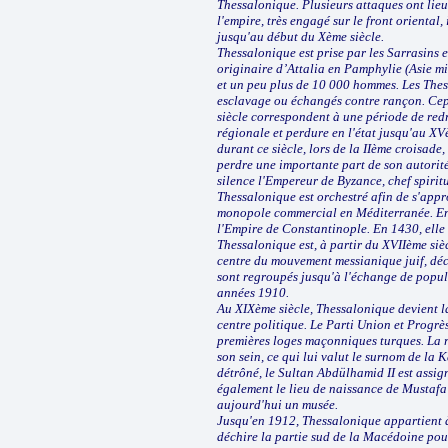
Thessalonique. Plusieurs attaques ont lieu 
l'empire, très engagé sur le front oriental
jusqu'au début du Xème siècle.
Thessalonique est prise par les Sarrasins 
originaire d’Attalia en Pamphylie (Asie mi
et un peu plus de 10 000 hommes. Les Thes
esclavage ou échangés contre rançon. Cepe
siècle correspondent à une période de red
régionale et perdure en l'état jusqu'au XV
durant ce siècle, lors de la IIème croisade
perdre une importante part de son autorité
silence l'Empereur de Byzance, chef spiritu
Thessalonique est orchestré afin de s'approp
monopole commercial en Méditerranée. En 1
l'Empire de Constantinople. En 1430, elle e
Thessalonique est, à partir du XVIIème siè
centre du mouvement messianique juif, déc
sont regroupés jusqu'à l'échange de popul
années 1910.
Au XIXème siècle, Thessalonique devient la
centre politique. Le Parti Union et Progrès
premières loges maçonniques turques. La r
son sein, ce qui lui valut le surnom de la 
détrôné, le Sultan Abdülhamid II est assign
également le lieu de naissance de Mustafa
aujourd'hui un musée.
Jusqu'en 1912, Thessalonique appartient à
déchire la partie sud de la Macédoine pour