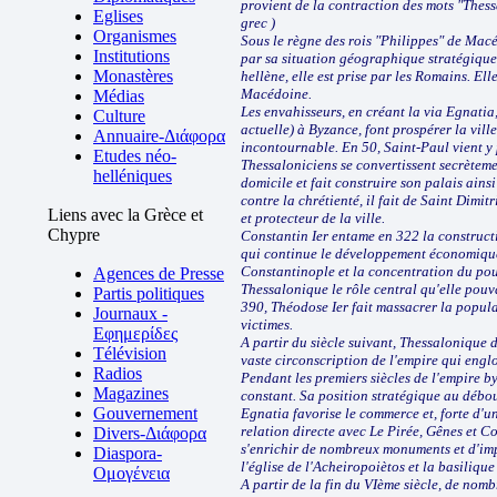
provient de la contraction des mots "Thess
Eglises
grec )
Organismes
Sous le règne des rois "Philippes" de Macé
Institutions
par sa situation géographique stratégique. 
Monastères
hellène, elle est prise par les Romains. Ell
Macédoine.
Médias
Les envahisseurs, en créant la via Egnatia
Culture
actuelle) à Byzance, font prospérer la vill
Annuaire-Διάφορα
incontournable. En 50, Saint-Paul vient y
Etudes néo-
Thessaloniciens se convertissent secrètemen
helléniques
domicile et fait construire son palais ains
contre la chrétienté, il fait de Saint Dimit
Liens avec la Grèce et
et protecteur de la ville.
Chypre
Constantin Ier entame en 322 la constructio
qui continue le développement économique
Constantinople et la concentration du pouv
Agences de Presse
Thessalonique le rôle central qu'elle pouv
Partis politiques
390, Théodose Ier fait massacrer la populat
Journaux -
victimes.
Εφημερίδες
A partir du siècle suivant, Thessalonique d
Télévision
vaste circonscription de l'empire qui engl
Radios
Pendant les premiers siècles de l'empire b
Magazines
constant. Sa position stratégique au débou
Gouvernement
Egnatia favorise le commerce et, forte d'une
relation directe avec Le Pirée, Gênes et Co
Divers-Διάφορα
s'enrichir de nombreux monuments et d'impo
Diaspora-
l'église de l'Acheiropoiètos et la basilique
Ομογένεια
A partir de la fin du VIème siècle, de nomb