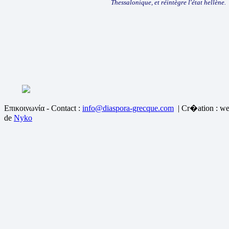
Thessalonique, et réintègre l'état hellène.
Επικοινωνία - Contact :
info@diaspora-grecque.com
| Cr�ation : we
de
Nyko