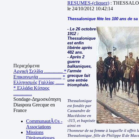
RESUMES-(cliquez)
: THESSALO
le 24/10/2012 10:42:14
Thessalonique fête les 100 ans de sa 
- Le 26 octobre
1912 :
Thessalonique
est enfin
libérée après
482 ans.
- Après 2
guerre
Περιεχόμενα
balkaniques,
Αρχική Σελίδα ...............
*
l'armée
grecque fait
Επικοινωνία ..................
*
une entrée
Ελληνισμός Γαλλίας .......
triomphale.
* Ελλάδα Κύπρος
...............
Sondage-Δημοσκόπηση
Thessalonique
Diaspora Grecque en
est fondée par
France
Cassandre de
Macédoine en
-315, et baptisée
CommunautÃ©s -
ainsi en
Associations
l'honneur de sa femme à laquelle il offrit 
Missions
Thessalonique, fille de Philippe II de Ma
Diplomatiques