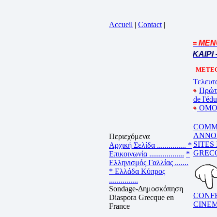
Accueil
|
Contact
|
= MENU
Cliquez sur la bande annonce
BEL ETE – ΚΑΛΟ ΚΑΛΟΚΑΙΡΙ 
METEO
Τελευτα
Πρώτ
de l'éd
ΟΜΟΓ
COMM
ANNO
Περιεχόμενα
SITES
Αρχική Σελίδα ...............
*
GREC
Επικοινωνία ..................
*
Ελληνισμός Γαλλίας .......
* Ελλάδα Κύπρος
...............
Sondage-Δημοσκόπηση
CONF
Diaspora Grecque en
CINE
France