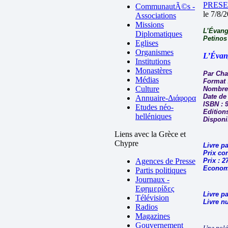
PRESE
CommunautÃ©s -
le 7/8/
Associations
Missions
L’Évang
Diplomatiques
Petinos
Eglises
Organismes
L’Évan
Institutions
Monastères
Par Cha
Médias
Format 
Culture
Nombre 
Date de 
Annuaire-Διάφορα
ISBN : 
Etudes néo-
Editions
helléniques
Disponib
Liens avec la Grèce et
Chypre
Livre p
Prix con
Agences de Presse
Prix : 2
Economi
Partis politiques
Journaux -
Εφημερίδες
Livre pa
Télévision
Livre n
Radios
Magazines
Gouvernement
Une polé