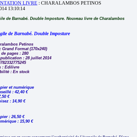
NTATION LIVRE
: CHARALAMBOS PETINOS
2014 13:10:14
ile de Barnabé. Double Imposture. Nouveau livre de Charalambos
gile de Barnabé. Double Imposture
ralambos Petinos
: Grand Format (170x240)
de pages : 280
publication : 28 juillet 2014
9782332775245
 : Edilivre
ilité : En stock
apier et numérique
seillé : 42,40 €
7,50 €
sez : 14,90 €
pier : 26,50 €
umérique : 15,90 €
mique est en cours concernant l’authenticité de l’évangile de Barnabé. D’une