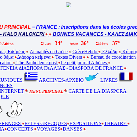
 PRINCIPAL
= FRANCE : Inscriptions dans les écoles grec
– KALO KALOKERI
BONNES VACANCES - ΚΑΛΕΣ ΔΙΑΚΟ
 Athina
ίες Ειδήσεις
Actualités en Grèce
GrèceHebdo
Ελλάδα
Κύπρο
ο θέμα
Διάφορα κείμενα
Textes Divers
Bureau de coordination
ucation
The Panhellenic post
Le petit journal Athènes
ΕΝΕΙΑ ΔΙΑΣΠΟΡΑ ΓΑΛΛΙΑΣ - DIASPORA DE FRANCE
UNIQUES
ARCHIVES-ΑΡΧΕΙΟ
LIVRES
NCES
 INTERNET
CARTE DE LA DIASPORA
MENU PRINCIPAL
QUE
ERENCES
FETES GRECQUES
EXPOSITIONS
THEATRE
MA
CONCERTS
VOYAGES
DANSES