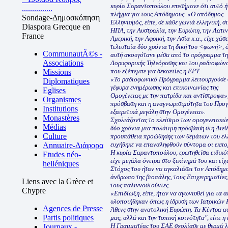
κυρία Σαραντοπούλου επεσήμανε ότι αυτό ή
...............
πλήγμα για τους Απόδημους. «Ο απόδημος
Sondage-Δημοσκόπηση
Ελληνισμός, είπε, σε κάθε γωνιά ελληνική, στ
Diaspora Grecque en
ΗΠΑ, την Αυστραλία, την Ευρώπη, την Λατιν
France
Αμερική, την Αφρική, την Ασία κ.α., είχε χάσε
τελευταία δύο χρόνια τη δική του <φωνή>,
CommunautÃ©s -
αυτή ακουγότανε μέσα από το πρόγραμμα τη
Associations
Δορυφορικής Τηλεόρασης και του ραδιοφών
που εξέπεμπε για δεκαετίες η ΕΡΤ.
Missions
«Το ραδιοφωνικό Πρόγραμμα λειτουργούσε
Diplomatiques
γέφυρα ενημέρωσης και επικοινωνίας της
Eglises
Ομογένειας με την πατρίδα και αντίστροφα»
Organismes
πρόσβαση και η αναγνωρισιμότητα του Προγ
Institutions
εξαιρετικά μεγάλη στην Ομογένεια».
Monastères
Σχολιάζοντας το κλείσιμο των ομογενειακώ
Médias
δύο χρόνια μια πολύτιμη πρόσβαση στη Διε
Culture
προσπάθεια προώθησης των θεμάτων του ελλ
ευχήθηκε να επαναληφθούν σύντομα οι εκπο
Annuaire-Διάφορα
Η κυρία Σαραντοπούλου, ερωτηθείσα ειδικότ
Etudes néo-
είχε μεγάλα όνειρα στο ξεκίνημά του και εί
helléniques
Στόχος του ήταν να αγκαλιάσει τον Απόδημο
άνθρωπο της βιοπάλης, τους Επιχειρηματίες, 
Liens avec la Grèce et
τους παλιννοστούντες.
Chypre
«Επιδίωξη, είπε, ήταν να αγωνισθεί για τα 
υλοποιήθηκαν όπως η ίδρυση των Ιατρικών
Agences de Presse
Άθενς στην ανατολική Ευρώπη. Τα Κέντρα α
Partis politiques
μας, αλλά και την τοπική κοινότητα", είπε 
Η Γραμματέας του ΣΑΕ σχολίασε με θερμά λό
Journaux -