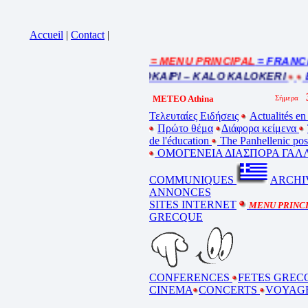
Accueil
|
Contact
|
= MENU PRINCIPAL
= FRANCE : 
Cliquez sur la bande annonce
BEL ETE – ΚΑΛΟ ΚΑΛΟΚΑΙΡΙ – KALO KALOKERI
BO
METEO Athina
Τελευταίες Ειδήσεις
Actualités en
Πρώτο θέμα
Διάφορα κείμενα
de l'éducation
The Panhellenic po
ΟΜΟΓΕΝΕΙΑ ΔΙΑΣΠΟΡΑ ΓΑΛΛ
COMMUNIQUES
ARCHI
ANNONCES
SITES INTERNET
MENU PRINC
GRECQUE
CONFERENCES
FETES GREC
CINEMA
CONCERTS
VOYAG