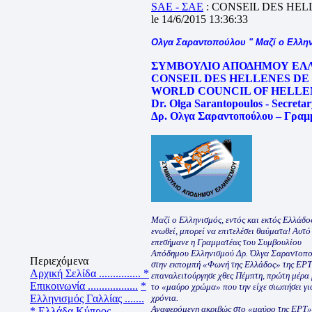
SAE - ΣΑΕ
: CONSEIL DES HEL
le 14/6/2015 13:36:33
Ολγα Σαραντοπούλου " Μαζί ο Ελληνι
ΣΥΜΒΟΥΛΙΟ ΑΠΟΔΗΜΟΥ ΕΛΛ
CONSEIL DES HELLENES DE 
WORLD COUNCIL OF HELLEN
Dr. Olga Sarantopoulos - Secreta
Δρ. Ολγα Σαραντοπούλου – Γρα
Μαζί ο Ελληνισμός, εντός και εκτός Ελλάδος
ενωθεί, μπορεί να επιτελέσει θαύματα! Αυτό
επεσήμανε η Γραμματέας του Συμβουλίου
Απόδημου Ελληνισμού Δρ. Όλγα Σαραντοπ
Περιεχόμενα
στην εκπομπή «Φωνή της Ελλάδος» της ΕΡΤ
Αρχική Σελίδα ...............
*
επαναλειτούργησε χθες Πέμπτη, πρώτη μέρα
Επικοινωνία ..................
*
το «μαύρο χρώμα» που την είχε σιωπήσει γι
Ελληνισμός Γαλλίας .......
χρόνια.
Αναφερόμενη ακριβώς στο «μαύρο της ΕΡΤ»
* Ελλάδα Κύπρος