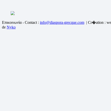
Επικοινωνία - Contact :
info@diaspora-grecque.com
| Cr�ation : we
de
Nyko