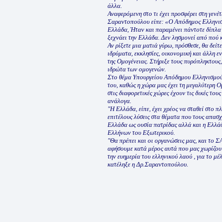
άλλα.
Αναφερόμενη στο τι έχει προσφέρει στη γενέ
Σαραντοπούλου είπε: «Ο Απόδημος Ελληνισμ
Ελλάδα, Ήταν και παραμένει πάντοτε δίπλα σ
ξεχνάει την Ελλάδα. Δεν λησμονεί από πού 
Αν ρίξετε μια ματιά γύρω, πρόσθεσε, θα δεί
ιδρύματα, εκκλησίες, οικονομική και άλλη ε
της Ομογένειας. Στήριξε τους πυρόπληκτους,
ιδρώτα των ομογενών.
Στο θέμα Υπουργείου Απόδημου Ελληνισμού 
του, καθώς η χώρα μας έχει τη μεγαλύτερη Ο
στις διαφορετικές χώρες έχουν τις δικές του
ανάλογα.
"Η Ελλάδα, είπε, έχει χρέος να σταθεί στο
επιτέλους λύσεις στα θέματα που τους απασχ
Ελλάδα ως ουσία πατρίδας αλλά και η Ελλάδ
Ελλήνων του Εξωτερικού.
"Θα πρέπει και οι οργανώσεις μας, και το ΣΑ
αφήσουμε κατά μέρος αυτά που μας χωρίζουν
την ευημερία του ελληνικού λαού , για το μ
κατέληξε η Δρ.Σαραντοπούλου.