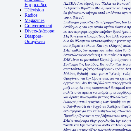
ΠΣΕΚΑ στην ίδρυση του "Χελλενικ Κοκους" 
Εφημερίδες
Ελληνικών θεμάτων στο Αμερικανικό Κογκρέ
Télévision
θα βρίσκονταν σήμερα αυτά τα θέματα σχετι
Radios
του κ. Άθενς".
Magazines
Επίτευγμα χαρακτήρισε η Γραμματέας του ΣΑΕ
Gouvernement
Απόδημους, για την οποία αγώνα έκανε ο π
Divers-Διάφορα
εκ των περιφερειαρχών υπήρξαν δραστήριοι κ
Diaspora-
Στη συνέχεια η Γραμματέας του ΣΑΕ εξέφρασε
όσο θα θέλαμε να ανταποκριθούμε γενικότερ
Ομογένεια
αυτό βαραίνει όλους. Και την ελληνική πολι
ΣΑΕ, καθώς δεν είχαμε, φαίνεται, όλοι το ί
Απαντώντας σε ερώτηση τι πιστεύει ότι πρέπε
ΣΑΕ είναι το μοναδικό Παγκόσμιο όργανο τ
Σύνταγμα της Ελλάδος. Και αυτό ήταν ένα μ
απαιτούνται ριζικές αλλαγές στον τρόπο λειτ
Μιλάμε, δηλαδή –είπε- για τη “γένεση” ενός
Ομογένεια για την Ομογένεια, για να έχει μ
όργανο που δεν θα επιβάλλεται στις οργανώσ
μαζί τους, θα τους εκπροσωπεί δυναμικά και
πολιτεία θα πρέπει να υπάρξει μια αμφίδρο
και άριστη συνεργασία με τους Φιλέλληνες.
Αναφερόμενη στις σχέσεις των Αποδήμων με 
αισθάνθηκε ότι δεν τυγχάνει σωστής αντιμετώ
ενδιαφέρον για την επίλυση των θεμάτων πο
Προσδιορίζοντας τα προβλήματα που αντιμε
ΣΑΕ αναφέρθηκε στην φορολογία, την ελλην
τόνισε και την ανάγκη να δοθεί επιτέλους ε
λόγο για τις συντάξεις των παλιννοστούντ