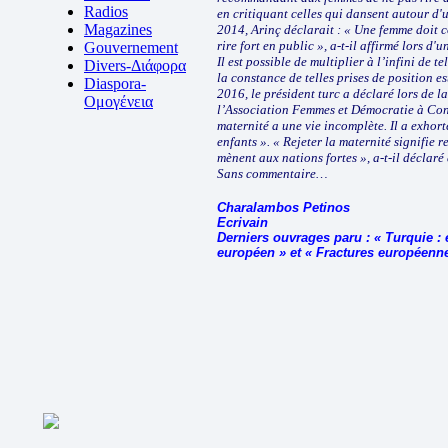
Radios
en critiquant celles qui dansent autour d'u
Magazines
2014, Arinç déclarait : « Une femme doit c
rire fort en public », a-t-il affirmé lors 
Gouvernement
Il est possible de multiplier à l’infini de 
Divers-Διάφορα
la constance de telles prises de position es
Diaspora-
2016, le président turc a déclaré lors de
Ομογένεια
l’Association Femmes et Démocratie à Cons
maternité a une vie incomplète. Il a exhort
enfants ». « Rejeter la maternité signifie re
mènent aux nations fortes », a-t-il déclaré
Sans commentaire…
Charalambos Petinos
Ecrivain
Derniers ouvrages paru : « Turquie :
européen » et « Fractures européenne