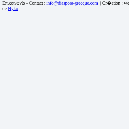
Επικοινωνία - Contact :
info@diaspora-grecque.com
| Cr�ation : we
de
Nyko