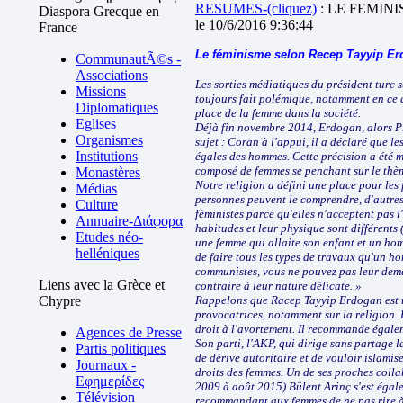
RESUMES-(cliquez)
: LE FEMIN
Diaspora Grecque en
le 10/6/2016 9:36:44
France
Le féminisme selon Recep Tayyip E
CommunautÃ©s -
Associations
Les sorties médiatiques du président turc s
Missions
toujours fait polémique, notamment en ce 
Diplomatiques
place de la femme dans la société.
Eglises
Déjà fin novembre 2014, Erdogan, alors Pre
Organismes
sujet : Coran à l'appui, il a déclaré que 
Institutions
égales des hommes. Cette précision a été m
composé de femmes se penchant sur le thème
Monastères
Notre religion a défini une place pour les 
Médias
personnes peuvent le comprendre, d'autres
Culture
féministes parce qu'elles n'acceptent pas l
Annuaire-Διάφορα
habitudes et leur physique sont différents 
Etudes néo-
une femme qui allaite son enfant et un h
helléniques
de faire tous les types de travaux qu'un ho
communistes, vous ne pouvez pas leur demand
Liens avec la Grèce et
contraire à leur nature délicate. »
Chypre
Rappelons que Racep Tayyip Erdogan est u
provocatrices, notamment sur la religion. E
droit à l'avortement. Il recommande égale
Agences de Presse
Son parti, l'AKP, qui dirige sans partage 
Partis politiques
de dérive autoritaire et de vouloir islamis
Journaux -
droits des femmes. Un de ses proches colla
Εφημερίδες
2009 à août 2015) Bülent Arinç s'est égale
Télévision
recommandant aux femmes de ne pas rire à