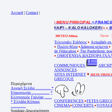
Accueil
|
Contact
|
= MENU PRINCIPAL
= FRANCE : 
Cliquez sur la bande annonce
BEL ETE – ΚΑΛΟ ΚΑΛΟΚΑΙΡΙ – KALO KALOKERI
BO
METEO Athina
Τελευταίες Ειδήσεις
Actualités en
Πρώτο θέμα
Διάφορα κείμενα
de l'éducation
The Panhellenic po
ΟΜΟΓΕΝΕΙΑ ΔΙΑΣΠΟΡΑ ΓΑΛΛ
COMMUNIQUES
ARCHI
ANNONCES
SITES INTERNET
MENU PRINC
GRECQUE
Περιεχόμενα
Αρχική Σελίδα ...............
*
Επικοινωνία ..................
*
Ελληνισμός Γαλλίας .......
CONFERENCES
FETES GREC
* Ελλάδα Κύπρος
CINEMA
CONCERTS
VOYAG
...............
Sondage-Δημοσκόπηση