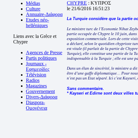
CHYPRE
: ΚΥΠΡΟΣ
Médias
le 21/6/2016 16:51:23
Culture
Annuaire-Διάφορα
La Turquie considère que la partie o
Etudes néo-
helléniques
Le ministre turc de l’Economie Nihat Zeybe
partie occupée de Chypre le 10 juin, dans 
Liens avec la Grèce et
exposition commerciale. Lors de cette visite
Chypre
a déclaré, selon le quotidien chypriote tu
est vitale (il parlait de la partie de Chypr
Agences de Presse
Turquie), elle constitue une partie de la 
Partis politiques
indispensable à la Turquie ; elle est une pa
Journaux -
Dans un élan de sincérité, le ministre a dit 
Εφημερίδες
être d’une gaffe diplomatique… Pour nous
Télévision
n’est pas un Etat séparé. Ici c’est Kayseri,
Radios
Magazines
Sans commentaire.
Gouvernement
* Kayseri et Edirne sont deux villes 
Divers-Διάφορα
Diaspora-
Ομογένεια