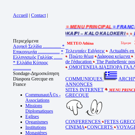
Accueil
|
Contact
|
= MENU PRINCIPAL
= FRANCE : 
Cliquez sur la bande annonce
BEL ETE – ΚΑΛΟ ΚΑΛΟΚΑΙΡΙ – KALO KALOKERI
BO
Περιεχόμενα
METEO Athina
Αρχική Σελίδα ...............
*
Τελευταίες Ειδήσεις
Actualités en
Επικοινωνία ..................
*
Πρώτο θέμα
Διάφορα κείμενα
Ελληνισμός Γαλλίας .......
de l'éducation
The Panhellenic po
* Ελλάδα Κύπρος
ΟΜΟΓΕΝΕΙΑ ΔΙΑΣΠΟΡΑ ΓΑΛΛ
...............
Sondage-Δημοσκόπηση
Diaspora Grecque en
COMMUNIQUES
ARCHI
France
ANNONCES
SITES INTERNET
MENU PRINC
CommunautÃ©s -
GRECQUE
Associations
Missions
Diplomatiques
Eglises
CONFERENCES
FETES GREC
Organismes
CINEMA
CONCERTS
VOYAG
Institutions
Monastères