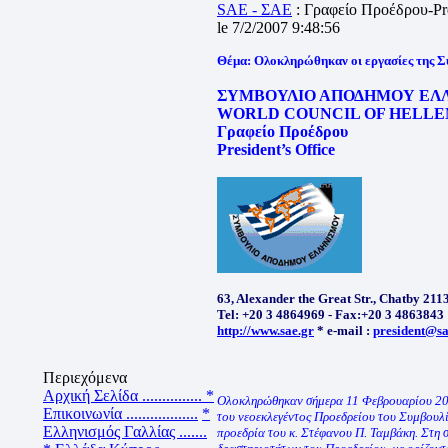
SAE - ΣΑΕ
: Γραφείο Προέδρου-Pre
le 7/2/2007 9:48:56
Θέμα: Ολοκληρώθηκαν οι εργασίες της 
ΣΥΜΒΟΥΛΙΟ ΑΠΟΔΗΜΟΥ ΕΛΛ
WORLD COUNCIL OF HELLEN
Γραφείο Προέδρου
President’s Office
63, Alexander the Great Str., Chatby 211
Tel: +20 3 4864969 - Fax:+20 3 4863843
http://www.sae.gr
* e-mail :
president@sa
Περιεχόμενα
Αρχική Σελίδα ...............
*
Ολοκληρώθηκαν σήμερα 11 Φεβρουαρίου 2007
Επικοινωνία ..................
*
του νεοεκλεγέντος Προεδρείου του Συμβουλ
Ελληνισμός Γαλλίας .......
προεδρία του κ. Στέφανου Π. Ταμβάκη. Στη 