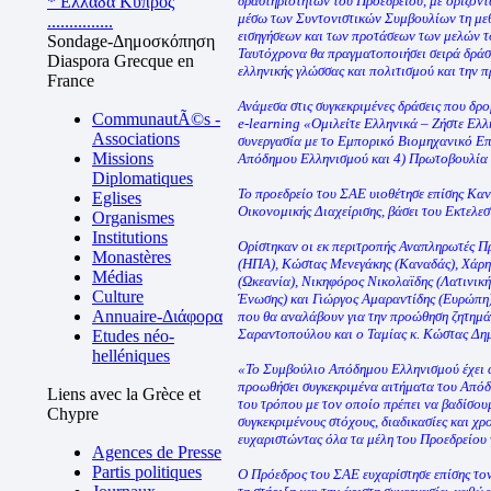
* Ελλάδα Κύπρος
δραστηριοτήτων του Προεδρείου, με ορίζοντα
μέσω των Συντονιστικών Συμβουλίων τη με
...............
εισηγήσεων και των προτάσεων των μελών τ
Sondage-Δημοσκόπηση
Ταυτόχρονα θα πραγματοποιήσει σειρά δράσ
Diaspora Grecque en
ελληνικής γλώσσας και πολιτισμού και την π
France
Ανάμεσα στις συγκεκριμένες δράσεις που δρ
CommunautÃ©s -
e-learning «Ομιλείτε Ελληνικά – Ζήστε Ελλ
Associations
συνεργασία με το Εμπορικό Βιομηχανικό Επ
Missions
Απόδημου Ελληνισμού και 4) Πρωτοβουλία 
Diplomatiques
Το προεδρείο του ΣΑΕ υιοθέτησε επίσης Κα
Eglises
Οικονομικής Διαχείρισης, βάσει του Εκτελε
Organismes
Institutions
Ορίστηκαν οι εκ περιτροπής Αναπληρωτές 
Monastères
(ΗΠΑ), Κώστας Μενεγάκης (Καναδάς), Χάρης
Médias
(Ωκεανία), Νικηφόρος Νικολαϊδης (Λατινική 
Culture
Ένωσης) και Γιώργος Αμαραντίδης (Ευρώπη).
Annuaire-Διάφορα
που θα αναλάβουν για την προώθηση ζητημά
Σαραντοπούλου και ο Ταμίας κ. Κώστας Δημ
Etudes néo-
helléniques
«Το Συμβούλιο Απόδημου Ελληνισμού έχει α
προωθήσει συγκεκριμένα αιτήματα του Από
Liens avec la Grèce et
του τρόπου με τον οποίο πρέπει να βαδίσουμ
Chypre
συγκεκριμένους στόχους, διαδικασίες και χρ
ευχαριστώντας όλα τα μέλη του Προεδρείου 
Agences de Presse
Partis politiques
Ο Πρόεδρος του ΣΑΕ ευχαρίστησε επίσης το