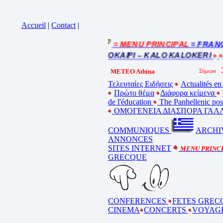
Accueil
|
Contact
|
= MENU PRINCIPAL
= FRANCE :
Cliquez sur la bande annonce
BEL ETE – ΚΑΛΟ ΚΑΛΟΚΑΙΡΙ – KALO KALOKERI
B
METEO Athina
Τελευταίες Ειδήσεις
Actualités en
Πρώτο θέμα
Διάφορα κείμενα
de l'éducation
The Panhellenic po
ΟΜΟΓΕΝΕΙΑ ΔΙΑΣΠΟΡΑ ΓΑΛΛ
COMMUNIQUES
ARCHI
ANNONCES
SITES INTERNET
MENU PRINC
GRECQUE
CONFERENCES
FETES GREC
CINEMA
CONCERTS
VOYAG