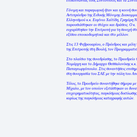
επικοινωνίας τους Συντονιστές και τα Συντ
Γόνιμη και παραγωγική ήταν και η κοινή συν
Αντιπρόεδρο της Ειδικής Μόνιμης Διακομμα
Ελληνισμού κ.κ. Ευγένιο Χαϊτίδη, Γρηγόρη 
παρουσιάστηκαν οι στόχοι και δράσεις. Ο κ.
ευχαρίστησαν την Επιτροπή για τη συνεχή στ
εξίσου εποικοδομητικά και στο μέλλον.
Στις 13 Φεβρουαρίου, ο Πρόεδρος και μέλη
της Επιτροπής στη Βουλή, τον Προγραμματι
Στο πλαίσιο της συνεδρίασης, το Προεδρείο 
Νομάρχη και το Δήμαρχο Θεσσαλονίκης κ.κ
Παπαγεωργόπουλο. Στις συναντήσεις επισημά
στη συνεργασία του ΣΑΕ με την πόλη του Α
Tέλος, το Προεδρείο συναντήθηκε σήμερα με
Μίχαλο, με τον οποίον εξετάστηκαν οι δυνα
επιχειρηματικότητας, παγκόσμιας δικτύωση
κυρίως της παγκόσμιας καταγραφής αυτών.