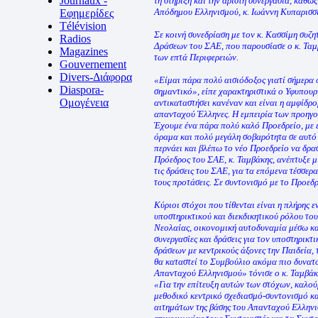
Journaux -
τη στήριξη και την άριστη συνεργασία, καθώ
Απόδημου Ελληνισμού, κ. Ιωάννη Κυπαρισσίδ
Εφημερίδες
Télévision
Σε κοινή συνεδρίαση με τον κ. Κασσίμη συζη
Radios
Δράσεων του ΣΑΕ, που παρουσίασε ο κ. Ταμβ
Magazines
των επτά Περιφερειών.
Gouvernement
Divers-Διάφορα
«Είμαι πάρα πολύ αισιόδοξος γιατί σήμερα ό
Diaspora-
σημαντικό», είπε χαρακτηριστικά ο Υφυπουρ
Ομογένεια
αντικαταστήσει κανέναν και είναι η αμφίδρο
απανταχού Έλληνες. Η εμπειρία των προηγο
Έχουμε ένα πάρα πολύ καλό Προεδρείο, με 
όραμα και πολύ μεγάλη σοβαρότητα σε αυτό
περνάει και βλέπω το νέο Προεδρείο να δρασ
Πρόεδρος του ΣΑΕ, κ. Ταμβάκης, ανέπτυξε μ
τις δράσεις του ΣΑΕ, για τα επόμενα τέσσερα
τους προτάσεις. Σε συντονισμό με το Προε
Κύριοι στόχοι που τίθενται είναι η πλήρης 
υποστηρικτικού και διεκδικητικού ρόλου το
Νεολαίας, οικονομική αυτοδυναμία μέσω κα
συνεργασίες και δράσεις για τον υποστηρικ
δράσεων με κεντρικούς άξονες την Παιδεία, 
θα καταστεί το Συμβούλιο ακόμα πιο δυνατό
Απανταχού Ελληνισμού» τόνισε ο κ. Ταμβάκ
«Για την επίτευξη αυτών των στόχων, καλού
μεθοδικό κεντρικό σχεδιασμό-συντονισμό κ
αιτημάτων της βάσης του Απανταχού Ελληνι