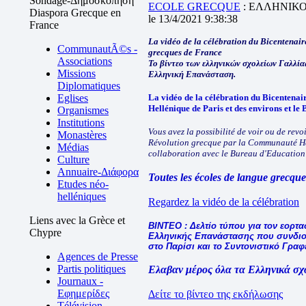
Sondage-Δημοσκόπηση
ECOLE GRECQUE
: ΕΛΛΗΝΙΚ
Diaspora Grecque en
le 13/4/2021 9:38:38
France
La vidéo de la célébration du Bicentenair
CommunautÃ©s -
grecques de France
Associations
Το βίντεο των ελληνικών σχολείων Γαλλί
Missions
Ελληνική Επανάσταση.
Diplomatiques
Eglises
La vidéo de la célébration du Bicentena
Hellénique de Paris et des environs et l
Organismes
Institutions
Vous avez la possibilité de voir ou de revo
Monastères
Révolution grecque par la Communauté Hel
Médias
collaboration avec le Bureau d'Education 
Culture
Annuaire-Διάφορα
Toutes les écoles de langue grecque
Etudes néo-
helléniques
Regardez la vidéo de la célébration
Liens avec la Grèce et
ΒΙΝΤΕΟ : Δελτίο τύπου για τον εορτα
Chypre
Ελληνικής Επανάστασης που συνδιο
στο Παρίσι και το Συντονιστικό Γρα
Agences de Presse
Partis politiques
Ελαβαν μέρος όλα τα Ελληνικά σχο
Journaux -
Εφημερίδες
Δείτε το βίντεο της εκδήλωσης
Télévision