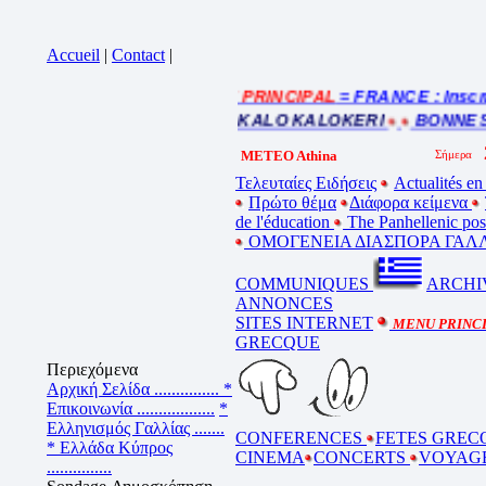
Accueil
|
Contact
|
= MENU PRINCIPAL
= FRANCE : Inscrip
sur la bande annonce
ETE – ΚΑΛΟ ΚΑΛΟΚΑΙΡΙ – KALO KALOKERI
BONNES V
METEO Athina
Τελευταίες Ειδήσεις
Actualités en
Πρώτο θέμα
Διάφορα κείμενα
de l'éducation
The Panhellenic po
ΟΜΟΓΕΝΕΙΑ ΔΙΑΣΠΟΡΑ ΓΑΛΛ
COMMUNIQUES
ARCHI
ANNONCES
SITES INTERNET
MENU PRINC
GRECQUE
Περιεχόμενα
Αρχική Σελίδα ...............
*
Επικοινωνία ..................
*
Ελληνισμός Γαλλίας .......
CONFERENCES
FETES GREC
* Ελλάδα Κύπρος
CINEMA
CONCERTS
VOYAG
...............