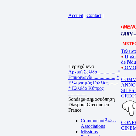
Accueil
|
Contact
|
= MENU 
Cliquez sur la bande annonce
BEL ETE – ΚΑΛΟ ΚΑΛΟΚΑΙΡΙ –
METEO
Τελευτα
Πρώτ
de l'éd
Περιεχόμενα
ΟΜΟΓ
Αρχική Σελίδα ...............
*
Επικοινωνία ..................
*
COMM
Ελληνισμός Γαλλίας .......
ANNO
* Ελλάδα Κύπρος
SITES
...............
GREC
Sondage-Δημοσκόπηση
Diaspora Grecque en
France
CommunautÃ©s -
CONF
Associations
CINE
Missions