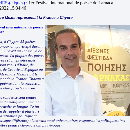
S-(cliquez)
: 1er Festival international de poésie de Larnaca
/2022 15:34:46
re Mexis représentait la France à Chypre
ival international de poésie
aca
a, à Chypre, 35 poètes
ionaux ont participé durant
du 29 avril au 1er mai, à ce
ement. La plupart des poètes
recs et chypriotes mais
sont venus d'Italie, de
, de Croatie, d'Espagne ou
 Alexandre Mexis était le
tant de la France. Chacun a
2 poèmes dont la traduction
s était projetée sur un
s rondes se sont tenues
es thématiques qui étaient
mémoire et langue. Ce fut
n de rappeler à plusieurs
la situation politique de
isque différents poètes mais aussi universitaires, responsables politiques ainsi
èbre peintre chypriote ont pu l'évoquer.