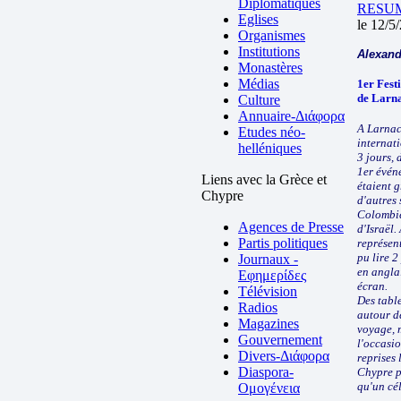
Diplomatiques
RESUME
Eglises
le 12/5
Organismes
Institutions
Alexand
Monastères
Médias
1er Fest
de Larn
Culture
Annuaire-Διάφορα
A Larnac
Etudes néo-
internat
helléniques
3 jours, 
1er évén
Liens avec la Grèce et
étaient g
Chypre
d'autres 
Colombie
Agences de Presse
d'Israël.
Partis politiques
représen
pu lire 
Journaux -
en anglai
Εφημερίδες
écran.
Télévision
Des table
Radios
autour d
Magazines
voyage, 
Gouvernement
l'occasio
Divers-Διάφορα
reprises 
Diaspora-
Chypre pu
qu'un cél
Ομογένεια