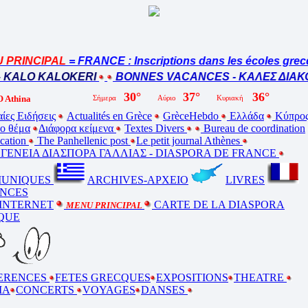
PRINCIPAL
= FRANCE : Inscriptions dans les écoles grecq
 KALO KALOKERI
BONNES VACANCES - ΚΑΛΕΣ ΔΙΑΚΟ
 Athina
ίες Ειδήσεις
Actualités en Grèce
GrèceHebdo
Ελλάδα
Κύπρο
ο θέμα
Διάφορα κείμενα
Textes Divers
Bureau de coordination
ucation
The Panhellenic post
Le petit journal Athènes
ΕΝΕΙΑ ΔΙΑΣΠΟΡΑ ΓΑΛΛΙΑΣ - DIASPORA DE FRANCE
UNIQUES
ARCHIVES-ΑΡΧΕΙΟ
LIVRES
NCES
 INTERNET
CARTE DE LA DIASPORA
MENU PRINCIPAL
QUE
ERENCES
FETES GRECQUES
EXPOSITIONS
THEATRE
MA
CONCERTS
VOYAGES
DANSES