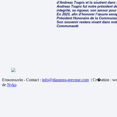
d'Andreas Tsapis et la soutient dans 
Andreas Tsapis fut notre président de
integrité, sa rigueur, son amour pour 
En 2023, afin d’honorer l’œuvre except
Président Honoraire de la Communaut
Son souvenir restera vivant dans notr
Communauté
Επικοινωνία - Contact :
info@diaspora-grecque.com
| Cr�ation : we
de
Nyko