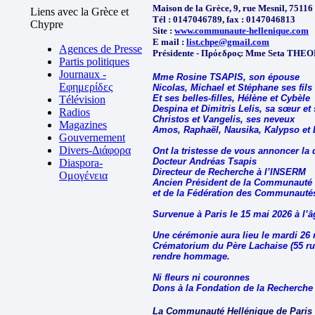
Maison de la Grèce, 9, rue Mesnil, 75116
Liens avec la Grèce et
Tél : 0147046789, fax : 0147046813
Chypre
Site :
www.communaute-hellenique.com
E mail :
list.chpe@gmail.com
Agences de Presse
Présidente - Πρόεδρος: Mme Seta THE
Partis politiques
Journaux -
Mme Rosine TSAPIS, son épouse
Εφημερίδες
Nicolas, Michael et Stéphane ses fils
Et ses belles-filles, Hélène et Cybèle
Télévision
Despina et Dimitris Lelis, sa sœur et
Radios
Christos et Vangelis, ses neveux
Magazines
Amos, Raphaël, Nausika, Kalypso et L
Gouvernement
Divers-Διάφορα
Ont la tristesse de vous annoncer la 
Docteur Andréas Tsapis
Diaspora-
Directeur de Recherche à l’INSERM
Ομογένεια
Ancien Président de la Communauté H
et de la Fédération des Communauté
Survenue à Paris le 15 mai 2026 à l’
Une cérémonie aura lieu le mardi 26
Crématorium du Père Lachaise (55 ru
rendre hommage.
Ni fleurs ni couronnes
Dons à la Fondation de la Recherche
La Communauté Hellénique de Paris et