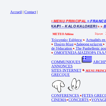
Accueil
|
Contact
|
= MENU PRINCIPAL
= FRANCE : 
Cliquez sur la bande annonce
BEL ETE – ΚΑΛΟ ΚΑΛΟΚΑΙΡΙ – KALO KALOKERI
BO
METEO Athina
Τελευταίες Ειδήσεις
Actualités en
Πρώτο θέμα
Διάφορα κείμενα
de l'éducation
The Panhellenic po
ΟΜΟΓΕΝΕΙΑ ΔΙΑΣΠΟΡΑ ΓΑΛΛ
COMMUNIQUES
ARCHI
ANNONCES
SITES INTERNET
MENU PRINC
GRECQUE
CONFERENCES
FETES GREC
CINEMA
CONCERTS
VOYAG