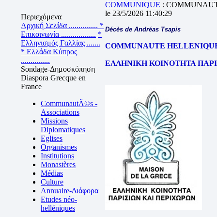
COMMUNIQUE
: COMMUNAUTE
le 23/5/2026 11:40:29
Περιεχόμενα
Αρχική Σελίδα ...............
*
Décès de Andréas Tsapis
Επικοινωνία ..................
*
Ελληνισμός Γαλλίας .......
COMMUNAUTE HELLENIQUE de 
* Ελλάδα Κύπρος
...............
ΕΛΛΗΝΙΚΗ ΚΟΙΝΟΤΗΤΑ ΠΑΡΙ
Sondage-Δημοσκόπηση
Diaspora Grecque en
France
CommunautÃ©s -
Associations
Missions
Diplomatiques
Eglises
Organismes
Institutions
Monastères
Médias
Culture
Annuaire-Διάφορα
Etudes néo-
helléniques