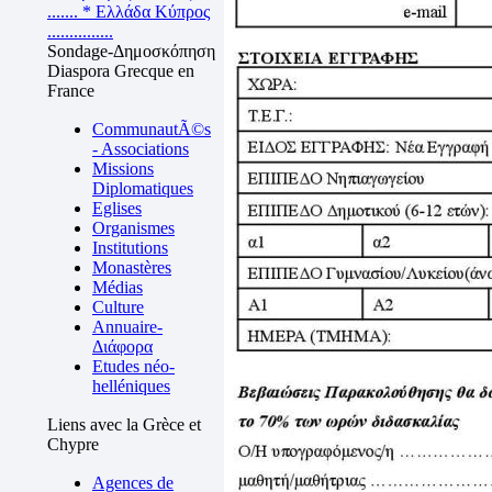
.......
* Ελλάδα Κύπρος
...............
Sondage-Δημοσκόπηση
Diaspora Grecque en
France
CommunautÃ©s
- Associations
Missions
Diplomatiques
Eglises
Organismes
Institutions
Monastères
Médias
Culture
Annuaire-
Διάφορα
Etudes néo-
helléniques
Liens avec la Grèce et
Chypre
Agences de