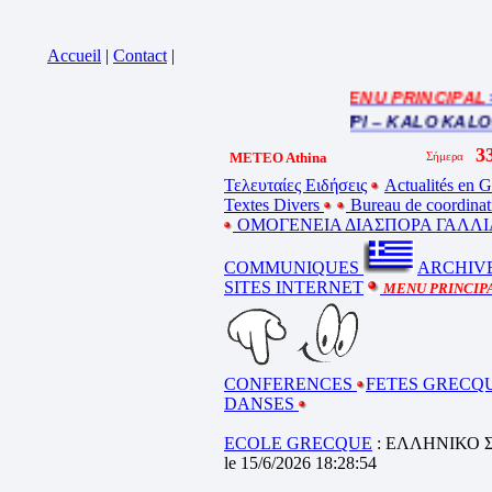
Accueil
|
Contact
|
= MENU PRINCIPAL
= F
Cliquez sur la bande annonce
BEL ETE – ΚΑΛΟ ΚΑΛΟΚΑΙΡΙ – KALO KALOKE
METEO Athina
Τελευταίες Ειδήσεις
Actualités en G
Textes Divers
Bureau de coordinat
ΟΜΟΓΕΝΕΙΑ ΔΙΑΣΠΟΡΑ ΓΑΛΛΙ
COMMUNIQUES
ARCHIV
SITES INTERNET
MENU PRINCIP
CONFERENCES
FETES GRECQ
DANSES
ECOLE GRECQUE
: ΕΛΛΗΝΙΚΟ 
le 15/6/2026 18:28:54