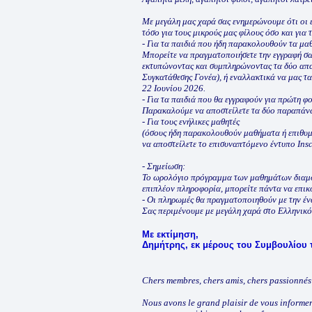
Με μεγάλη μας χαρά σας ενημερώνουμε ότι οι ε
τόσο για τους μικρούς μας φίλους όσο και για τ
- Για τα παιδιά που ήδη παρακολουθούν τα μα
Μπορείτε να πραγματοποιήσετε την εγγραφή σ
εκτυπώνοντας και συμπληρώνοντας τα δύο απα
Συγκατάθεσης Γονέα), ή εναλλακτικά να μας τα
22 Ιουνίου 2026.
- Για τα παιδιά που θα εγγραφούν για πρώτη φ
Παρακαλούμε να αποστείλετε τα δύο παραπάνω 
- Για τους ενήλικες μαθητές
(όσους ήδη παρακολουθούν μαθήματα ή επιθυμ
να αποστείλετε το επισυναπτόμενο έντυπο Ins
- Σημείωση:
Το ωρολόγιο πρόγραμμα των μαθημάτων διαμορ
επιπλέον πληροφορία, μπορείτε πάντα να επικο
- Οι πληρωμές θα πραγματοποιηθούν με την έν
Σας περιμένουμε με μεγάλη χαρά στο Ελληνικό
Με εκτίμηση,
Δημήτρης, εκ μέρους του Συμβουλίου 
Chers membres, chers amis, chers passionnés
Nous avons le grand plaisir de vous informe