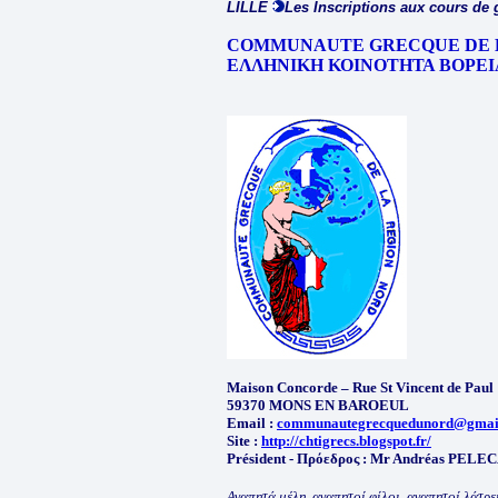
LILLE
Les Inscriptions aux cours de 
COMMUNAUTE GRECQUE DE 
ΕΛΛΗΝΙΚΗ ΚΟΙΝΟΤΗΤΑ ΒΟΡΕΙ
Maison Concorde – Rue St Vincent de Paul
59370 MONS EN BAROEUL
Email :
communautegrecquedunord@gmai
Site :
http://chtigrecs.blogspot.fr/
Président - Πρόεδρος : Mr Andréas PEL
Αγαπητά μέλη, αγαπητοί φίλοι, αγαπητοί λάτρει