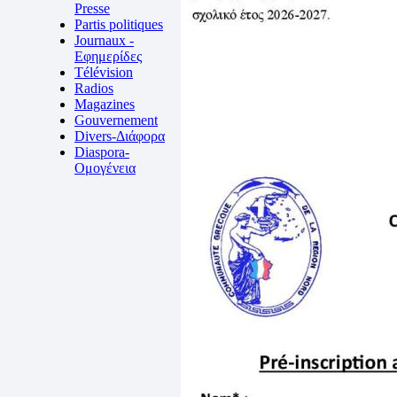
Presse
Partis politiques
Journaux -
Εφημερίδες
Télévision
Radios
Magazines
Gouvernement
Divers-Διάφορα
Diaspora-
Ομογένεια