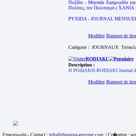
Πυξίδα - Μηνιαία Εφημερίδα για
Πολίτες, τον Πολιτισμό ( XANI
PYXIDA - JOURNAL MENSUE
Modifier
|
Rapport de lien
Catégorie : JOURNAUX
Τοπικέ
RODIAKI
Description :
Η ΡΟΔΙΑΚΗ-RODIAKI Journal d
Modifier
|
Rapport de lien
Επικοινωνία - Contact :
info@diaspora-grecque.com
| Cr�ation : we