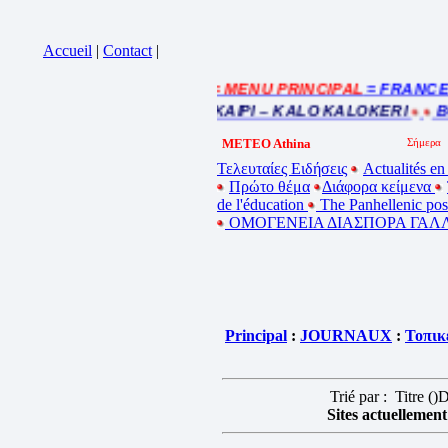
Accueil
|
Contact
|
= MENU PRINCIPAL
= FRANCE : I
Cliquez sur la bande annonce
BEL ETE – ΚΑΛΟ ΚΑΛΟΚΑΙΡΙ – KALO KALOKERI
BO
METEO Athina
Τελευταίες Ειδήσεις
Actualités en
Πρώτο θέμα
Διάφορα κείμενα
de l'éducation
The Panhellenic po
ΟΜΟΓΕΝΕΙΑ ΔΙΑΣΠΟΡΑ ΓΑΛΛ
Principal
:
JOURNAUX
:
Τοπικ
Trié par : Titre (
)D
Sites actuellement 