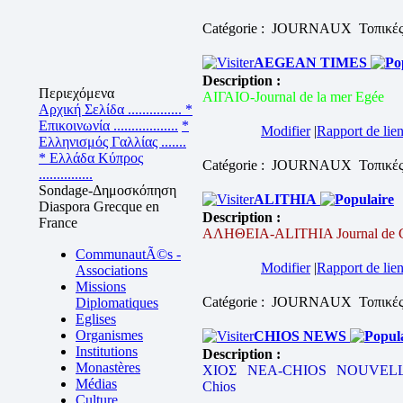
Catégorie : JOURNAUX
Τοπικέ
AEGEAN TIMES
Description :
Περιεχόμενα
ΑΙΓΑΙΟ-Journal de la mer Egée
Αρχική Σελίδα ...............
*
Επικοινωνία ..................
*
Modifier
|
Rapport de lien
Ελληνισμός Γαλλίας .......
* Ελλάδα Κύπρος
Catégorie : JOURNAUX
Τοπικέ
...............
Sondage-Δημοσκόπηση
ALITHIA
Diaspora Grecque en
Description :
France
ΑΛΗΘΕΙΑ-ALITHIA Journal de 
CommunautÃ©s -
Modifier
|
Rapport de lien
Associations
Missions
Catégorie : JOURNAUX
Τοπικέ
Diplomatiques
Eglises
Organismes
CHIOS NEWS
Institutions
Description :
Monastères
ΧΙΟΣ ΝΕΑ-CHIOS NOUVELLE
Médias
Chios
Culture