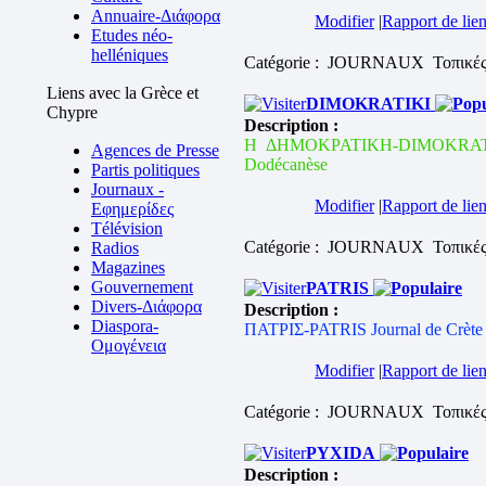
Annuaire-Διάφορα
Modifier
|
Rapport de lien
Etudes néo-
helléniques
Catégorie : JOURNAUX
Τοπικέ
Liens avec la Grèce et
DIMOKRATIKI
Chypre
Description :
Η ΔΗΜΟΚΡΑΤΙΚΗ-DIMOKRATIK
Agences de Presse
Dodécanèse
Partis politiques
Journaux -
Modifier
|
Rapport de lien
Εφημερίδες
Télévision
Catégorie : JOURNAUX
Τοπικέ
Radios
Magazines
Gouvernement
PATRIS
Divers-Διάφορα
Description :
Diaspora-
ΠΑΤΡΙΣ-PATRIS Journal de Crète
Ομογένεια
Modifier
|
Rapport de lien
Catégorie : JOURNAUX
Τοπικέ
PYXIDA
Description :