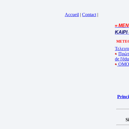
Accueil
|
Contact
|
= MENU 
Cliquez sur la bande annonce
BEL ETE – ΚΑΛΟ ΚΑΛΟΚΑΙΡΙ –
METEO
Τελευτα
Πρώτ
de l'éd
ΟΜΟΓ
Princ
S