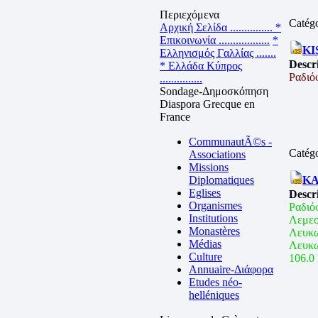
Περιεχόμενα
Catég
Αρχική Σελίδα ...............
*
Επικοινωνία ..................
*
KI
Ελληνισμός Γαλλίας .......
Descr
* Ελλάδα Κύπρος
Ραδιό
...............
Sondage-Δημοσκόπηση
Diaspora Grecque en
France
CommunautÃ©s -
Catég
Associations
Missions
Diplomatiques
KA
Eglises
Descr
Organismes
Ραδιό
Institutions
Λεμεσ
Monastères
Λευκω
Médias
Λευκ
Culture
106.0
Annuaire-Διάφορα
Etudes néo-
helléniques