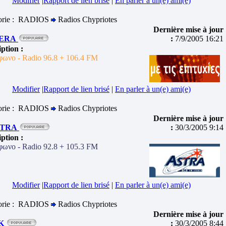
Modifier
|
Rapport de lien brisé
|
En parler à un(e) ami(e)
orie : RADIOS
Radios Chypriotes
Dernière mise à jour
FERA
:
7/9/2005 16:21
iption :
φωνο - Radio 96.8 + 106.4 FM
Modifier
|
Rapport de lien brisé
|
En parler à un(e) ami(e)
orie : RADIOS
Radios Chypriotes
Dernière mise à jour
STRA
:
30/3/2005 9:14
iption :
φωνο - Radio 92.8 + 105.3 FM
Modifier
|
Rapport de lien brisé
|
En parler à un(e) ami(e)
orie : RADIOS
Radios Chypriotes
Dernière mise à jour
IK
:
30/3/2005 8:44