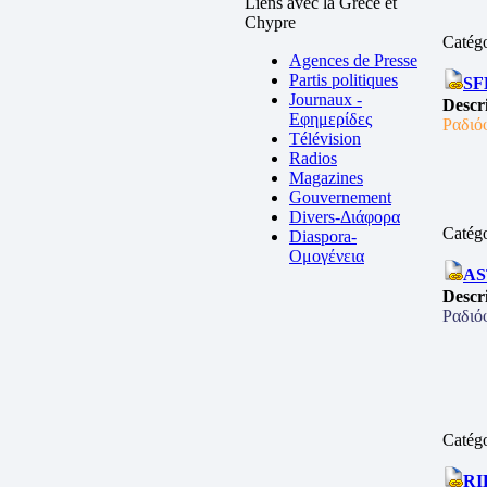
Liens avec la Grèce et
Chypre
Catég
Agences de Presse
Partis politiques
S
Journaux -
Descr
Εφημερίδες
Ραδιό
Télévision
Radios
Magazines
Gouvernement
Divers-Διάφορα
Catég
Diaspora-
Ομογένεια
A
Descr
Ραδιό
Catég
R