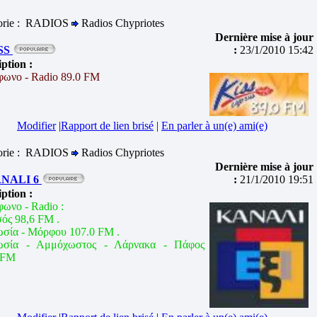
orie : RADIOS
Radios Chypriotes
Dernière mise à jour
SS
:
23/1/2010 15:42
iption :
φωνο - Radio 89.0 FM
Modifier
|
Rapport de lien brisé
|
En parler à un(e) ami(e)
orie : RADIOS
Radios Chypriotes
Dernière mise à jour
NALI 6
:
21/1/2010 19:51
iption :
φωνο - Radio :
ός 98,6 FM .
σία - Μόρφου 107.0 FM .
ωσία - Αμμόχωστος - Λάρνακα - Πάφος
 FM