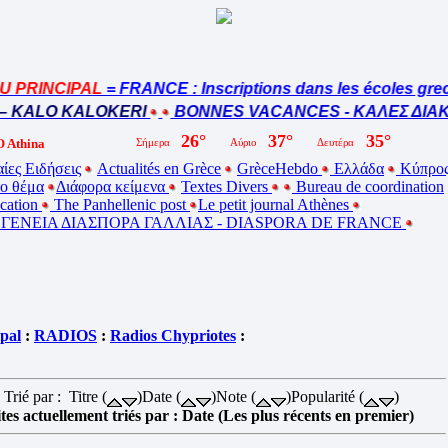
PRINCIPAL
= FRANCE : Inscriptions dans les écoles grec
 KALO KALOKERI
BONNES VACANCES - ΚΑΛΕΣ ΔΙΑΚΟ
 Athina
ίες Ειδήσεις
Actualités en Grèce
GrèceHebdo
Ελλάδα
Κύπρο
ο θέμα
Διάφορα κείμενα
Textes Divers
Bureau de coordination
ucation
The Panhellenic post
Le petit journal Athènes
ΕΝΕΙΑ ΔΙΑΣΠΟΡΑ ΓΑΛΛΙΑΣ - DIASPORA DE FRANCE
ipal
:
RADIOS
:
Radios Chypriotes
:
Trié par : Titre (
)Date (
)Note (
)Popularité (
)
ites actuellement triés par : Date (Les plus récents en premier)