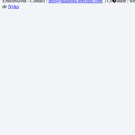
Επικοινωνία - Contact :
info@diaspora-grecque.com
| Cr�ation : we
de
Nyko