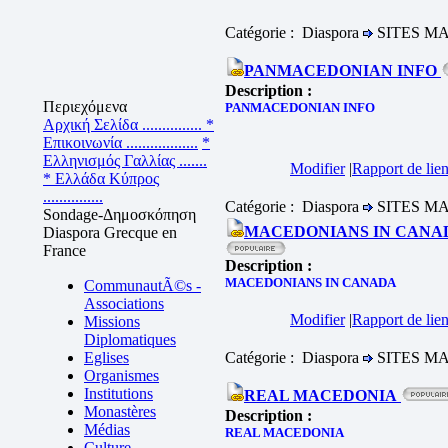
Catégorie : Diaspora
SITES M
PANMACEDONIAN INFO
Description :
Περιεχόμενα
PANMACEDONIAN INFO
Αρχική Σελίδα ...............
*
Επικοινωνία ..................
*
Ελληνισμός Γαλλίας .......
Modifier
|
Rapport de lien
* Ελλάδα Κύπρος
...............
Catégorie : Diaspora
SITES M
Sondage-Δημοσκόπηση
MACEDONIANS IN CAN
Diaspora Grecque en
France
Description :
MACEDONIANS IN CANADA
CommunautÃ©s -
Associations
Modifier
|
Rapport de lien
Missions
Diplomatiques
Eglises
Catégorie : Diaspora
SITES M
Organismes
Institutions
REAL MACEDONIA
Monastères
Description :
Médias
REAL MACEDONIA
Culture