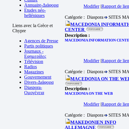
Annuaire-Διάφορα
Modifier
|
Rapport de lien
Etudes néo-
helléniques
Catégorie : Diaspora
SITES M
MACEDONIA INFORMAT
Liens avec la Grèce et
CENTER
Chypre
Description :
MACEDONIA INFORMATION CENT
Agences de Presse
Partis politiques
Journaux -
Εφημερίδες
Modifier
|
Rapport de lien
Télévision
Radios
Catégorie : Diaspora
SITES M
Magazines
Gouvernement
MACEDONIA ON THE W
Divers-Διάφορα
Diaspora-
Description :
Ομογένεια
MACEDONIA ON THE WEB
Modifier
|
Rapport de lien
Catégorie : Diaspora
SITES M
MAKEDONIEN INFO
ALLEMAGNE