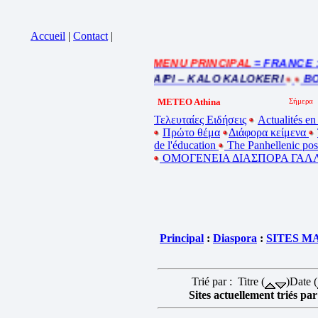
Accueil
|
Contact
|
= MENU PRINCIPAL
= FRANCE : In
Cliquez sur la bande annonce
BEL ETE – ΚΑΛΟ ΚΑΛΟΚΑΙΡΙ – KALO KALOKERI
BON
METEO Athina
Τελευταίες Ειδήσεις
Actualités en
Πρώτο θέμα
Διάφορα κείμενα
de l'éducation
The Panhellenic po
ΟΜΟΓΕΝΕΙΑ ΔΙΑΣΠΟΡΑ ΓΑΛΛ
Principal
:
Diaspora
:
SITES M
Trié par : Titre (
)Date (
Sites actuellement triés par