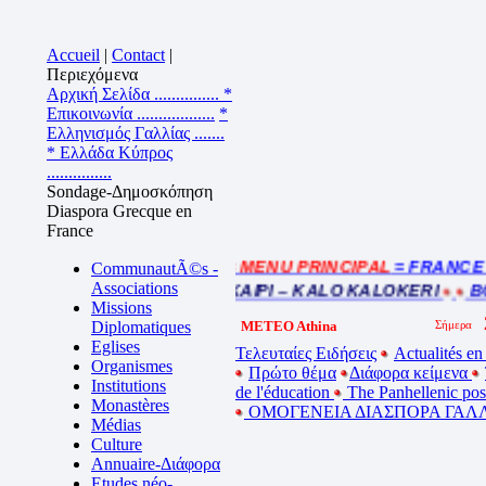
Accueil
|
Contact
|
Περιεχόμενα
Αρχική Σελίδα ...............
*
Επικοινωνία ..................
*
Ελληνισμός Γαλλίας .......
* Ελλάδα Κύπρος
...............
Sondage-Δημοσκόπηση
Diaspora Grecque en
France
= MENU PRINCIPAL
= FRANCE : I
Cliquez sur la bande annonce
CommunautÃ©s -
Associations
BEL ETE – ΚΑΛΟ ΚΑΛΟΚΑΙΡΙ – KALO KALOKERI
BO
Missions
Diplomatiques
METEO Athina
Eglises
Τελευταίες Ειδήσεις
Actualités en
Organismes
Πρώτο θέμα
Διάφορα κείμενα
Institutions
de l'éducation
The Panhellenic po
Monastères
ΟΜΟΓΕΝΕΙΑ ΔΙΑΣΠΟΡΑ ΓΑΛΛ
Médias
Culture
Annuaire-Διάφορα
Etudes néo-