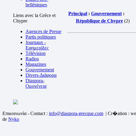
helléniques
Principal
:
Gouvernement
:
Liens avec la Grèce et
Chypre
République de Chypre
(2)
Agences de Presse
Partis politiques
Journaux -
Εφημερίδες
Télévision
Radios
Magazines
Gouvernement
Divers-Διάφορα
Diaspora-
Ομογένεια
Επικοινωνία - Contact :
info@diaspora-grecque.com
| Cr�ation : we
de
Nyko