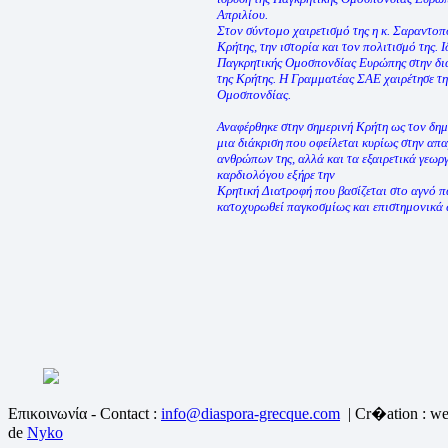
Απριλίου.
Στον σύντομο χαιρετισμό της η κ. Σαραντο
Κρήτης, την ιστορία και τον πολιτισμό της.
Παγκρητικής Ομοσπονδίας Ευρώπης στην δια
της Κρήτης. Η Γραμματέας ΣΑΕ χαιρέτησε τη
Ομοσπονδίας.
Αναφέρθηκε στην σημερινή Κρήτη ως τον δη
μια διάκριση που οφείλεται κυρίως στην απ
ανθρώπων της, αλλά και τα εξαιρετικά γεωργ
καρδιολόγου εξήρε την
Κρητική Διατροφή που βασίζεται στο αγνό π
κατοχυρωθεί παγκοσμίως και επιστημονικά ω
Επικοινωνία - Contact :
info@diaspora-grecque.com
| Cr�ation : we
de
Nyko