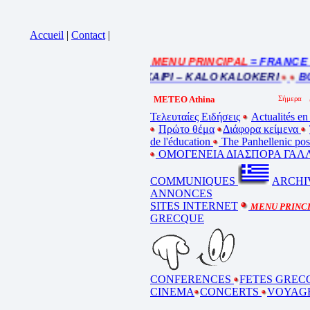
Accueil
|
Contact
|
= MENU PRINCIPAL
= FRANCE : I
Cliquez sur la bande annonce
BEL ETE – ΚΑΛΟ ΚΑΛΟΚΑΙΡΙ – KALO KALOKERI
BON
METEO Athina
Τελευταίες Ειδήσεις
Actualités en
Πρώτο θέμα
Διάφορα κείμενα
de l'éducation
The Panhellenic po
ΟΜΟΓΕΝΕΙΑ ΔΙΑΣΠΟΡΑ ΓΑΛΛ
COMMUNIQUES
ARCHI
ANNONCES
SITES INTERNET
MENU PRINC
GRECQUE
CONFERENCES
FETES GREC
CINEMA
CONCERTS
VOYAG