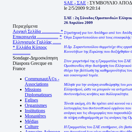
SAE - ΣΑΕ
: ΣΥΜΒΟΥΛΙΟ ΑΠΟ
le 2/5/2009 9:20:14
ΣΑΕ : 2η Σύνοδος Ομοσπονδιών Ελληνικ
26 Απριλίου 2009
Περιεχόμενα
Αρχική Σελίδα ...............
*
Στρατηγική για τον Απόδημο από τον Απόδη
Επικοινωνία ..................
*
Όλγα Σαραντοπούλου από τους επικεφαλής
Ελληνισμός Γαλλίας .......
Η Δρ. Σαραντοπούλου συμμετείχε στις εργα
* Ελλάδα Κύπρος
Κοινοτήτων της Ευρώπης που διεξήχθησαν σ
...............
Sondage-Δημοσκόπηση
Στον χαιρετισμό της η Γραμματέας του ΣΑΕ
Diaspora Grecque en
Ομοσπονδίες στην διατήρηση του Ελληνικού 
France
στόχο την βελτίωση της καθημερινότητας το
και οικονομικό τομέα.
CommunautÃ©s -
Associations
Μίλησε για την ανάγκη αναθεώρησης του μο
Missions
Ελληνισμού, ώστε να μπορούν να αντιμετωπ
συντονισμένες κινήσεις και συλλογικότητα.
Diplomatiques
Eglises
Τόνισε ακόμη, ότι θα πρέπει από κοινού να 
Organismes
λειτουργίας του συντονιστικού οργάνου που 
Institutions
ανάγκες και τις ιδιομορφίες που παρουσιάζει
Monastères
σε πλήρη ευθυγράμμιση με τις ανάγκες της Ο
Médias
Culture
Η Γραμματέας του ΣΑΕ επεσήμανε, ότι βασικ
Annuaire-Διάφορα
και συμμετοχή των νέων ανθρώπων στις ήδη