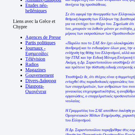
συνέχεια της προσπάθειας.
Etudes néo-
helléniques
Σε ότι αφορά την συνεργασία των Ελληνικώ
θεσμική έκφραση των Ελλήνων της Διασπορά
Liens avec la Grèce et
για να επιτύχει τον στόχο του. Σημείωσε ότ
Chypre
του, μπορούν να λυθούν μόνον με ενότητα, 
μέρους των εκπροσώπων των Ομοσπονδιών
Agences de Presse
Partis politiques
«Παρόλο που το ΣΑΕ δεν έχει ολοκληρώσει τη
Journaux -
συνδρομή και το ενδιαφέρον όλων μας, την 
ενίσχυση της θέσης του Ελληνισμού, αλλά κα
Εφημερίδες
την ΓΓΑΕ και την Ειδική Μόνιμη Επιτροπή τ
Télévision
Ακόμη, η Δρ. Σαραντοπούλου υποστήριξε ότ
Radios
και πρότεινε την σύσταση ειδικής επιτροπής
Magazines
Gouvernement
Υποστήριξε δε, ότι στόχος είναι η συμμετο
Divers-Διάφορα
ενταχθεί στις παραδοσιακές οργανώσεις του
Diaspora-
των επαγγελματιών, των ανθρώπων του πνεύμ
Ομογένεια
γυναικείας επιχειρηματικότητας, η αναβάθμι
οργανώσεις, ο επαγγελματικός προσανατολι
νεολαίας.
Η Γραμματέας του ΣΑΕ απεύθυνε έκκληση για
Ομογενειακών Μέσων Ενημέρωσης, χαρακτηρ
του Ελληνισμού.
Η Δρ. Σαραντοπούλου παραβρέθηκε στις εορτ
ίδρυση της Παγκρητικής Ομοσπονδίας Ευρώπ