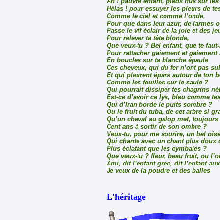
Ah ! pauvre enfant, pieds nus sur les
Hélas ! pour essuyer les pleurs de te
Comme le ciel et comme l’onde,
Pour que dans leur azur, de larmes 
Passe le vif éclair de la joie et des je
Pour relever ta tête blonde,
Que veux-tu ? Bel enfant, que te faut-
Pour rattacher gaiement et gaiement
En boucles sur ta blanche épaule
Ces cheveux, qui du fer n’ont pas subi
Et qui pleurent épars autour de ton b
Comme les feuilles sur le saule ?
Qui pourrait dissiper tes chagrins n
Est-ce d’avoir ce lys, bleu comme te
Qui d’Iran borde le puits sombre ?
Ou le fruit du tuba, de cet arbre si g
Qu’un cheval au galop met, toujours 
Cent ans à sortir de son ombre ?
Veux-tu, pour me sourire, un bel ois
Qui chante avec un chant plus doux q
Plus éclatant que les cymbales ?
Que veux-tu ? fleur, beau fruit, ou l’
Ami, dit l’enfant grec, dit l’enfant au
Je veux de la poudre et des balles
L'héritage