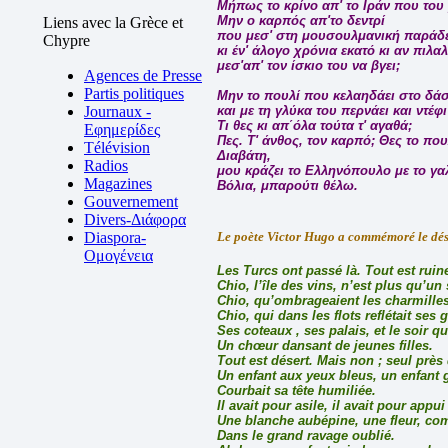
Μήπως το κρίνο απ' το Ιράν που του 
Μην ο καρπός απ'το δεντρί
Liens avec la Grèce et
που μεσ' στη μουσουλμανική παράδε
Chypre
κι έν' άλογο χρόνια εκατό κι αν πιλαλ
μεσ'απ' τον ίσκιο του να βγει;
Agences de Presse
Partis politiques
Μην το πουλί που κελαηδάει στο δά
Journaux -
και με τη γλύκα του περνάει και ντέφ
Τι θες κι απ΄όλα τούτα τ' αγαθά;
Εφημερίδες
Πες. Τ' άνθος, τον καρπό; Θες το που
Télévision
Διαβάτη,
Radios
μου κράζει το Ελληνόπουλο με το γαλ
Magazines
Βόλια, μπαρούτι θέλω.
Gouvernement
Divers-Διάφορα
Diaspora-
Le poète Victor Hugo a commémoré le désir
Ομογένεια
Les Turcs ont passé là. Tout est ruine
Chio, l’île des vins, n’est plus qu’un
Chio, qu’ombrageaient les charmilles
Chio, qui dans les flots reflétait ses 
Ses coteaux , ses palais, et le soir q
Un chœur dansant de jeunes filles.
Tout est désert. Mais non ; seul près
Un enfant aux yeux bleus, un enfant g
Courbait sa tête humiliée.
Il avait pour asile, il avait pour appui
Une blanche aubépine, une fleur, co
Dans le grand ravage oublié.