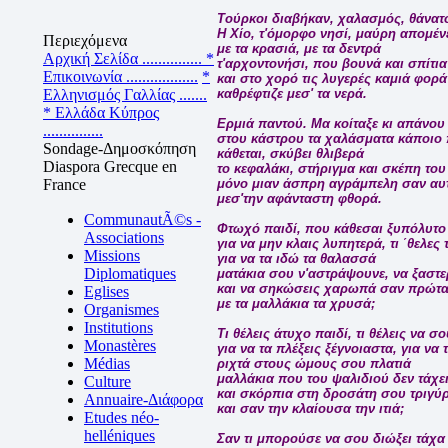
Τούρκοι διαβήκαν, χαλασμός, θάνατ
Η Χίο, τ'όμορφο νησί, μαύρη απομένε
Περιεχόμενα
με τα κρασιά, με τα δεντρά
Αρχική Σελίδα ...............
*
τ'αρχοντονήσι, που βουνά και σπίτια
Επικοινωνία ..................
*
και στο χορό τις λυγερές καμιά φορά
Ελληνισμός Γαλλίας .......
καθρέφτιζε μεσ' τα νερά.
* Ελλάδα Κύπρος
Ερμιά παντού. Μα κοίταξε κι απάνου 
...............
στου κάστρου τα χαλάσματα κάποιο 
Sondage-Δημοσκόπηση
κάθεται, σκύβει θλιβερά
Diaspora Grecque en
το κεφαλάκι, στήριγμα και σκέπη του
France
μόνο μιαν άσπρη αγράμπελη σαν αυ
μεσ'την αφάνταστη φθορά.
CommunautÃ©s -
Φτωχό παιδί, που κάθεσαι ξυπόλυτο
Associations
για να μην κλαις λυπητερά, τι ΄θελες 
Missions
για να τα ιδώ τα θαλασσά
Diplomatiques
ματάκια σου ν'αστράψουνε, να ξαστ
και να σηκώσεις χαρωπά σαν πρώτα 
Eglises
με τα μαλλάκια τα χρυσά;
Organismes
Institutions
Τι θέλεις άτυχο παιδί, τι θέλεις να 
Monastères
για να τα πλέξεις ξέγνοιαστα, για ν
Médias
ριχτά στους ώμους σου πλατιά
μαλλάκια που του ψαλιδιού δεν τάχει
Culture
και σκόρπια στη δροσάτη σου τριγύ
Annuaire-Διάφορα
και σαν την κλαίουσα την ιτιά;
Etudes néo-
helléniques
Σαν τι μπορούσε να σου διώξει τάχα 