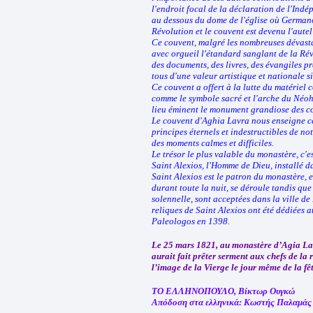
l'endroit focal de la déclaration de l'Ind
au dessous du dome de l'église où Germano
Révolution et le couvent est devenu l'autel
Ce couvent, malgré les nombreuses dévastat
avec orgueil l'étandard sanglant de la Ré
des documents, des livres, des évangiles pré
tous d'une valeur artistique et nationale si
Ce couvent a offert à la lutte du matériel 
comme le symbole sacré et l'arche du Néoh
lieu éminent le monument grandiose des c
Le couvent d'Aghia Lavra nous enseigne ce 
principes éternels et indestructibles de no
des moments calmes et difficiles.
Le trésor le plus valable du monastère, c'es
Saint Alexios, l'Homme de Dieu, installé d
Saint Alexios est le patron du monastère, e
durant toute la nuit, se déroule tandis que
solennelle, sont acceptées dans la ville d
reliques de Saint Alexios ont été dédiées
Paleologos en 1398.
Le 25 mars 1821, au monastère d’Agia L
aurait fait prêter serment aux chefs de la
l’image de la Vierge le jour même de la fê
ΤΟ ΕΛΛΗΝΟΠΟΥΛΟ, Βίκτωρ Ουγκώ
Απόδοση στα ελληνικά: Κωστής Παλαμάς