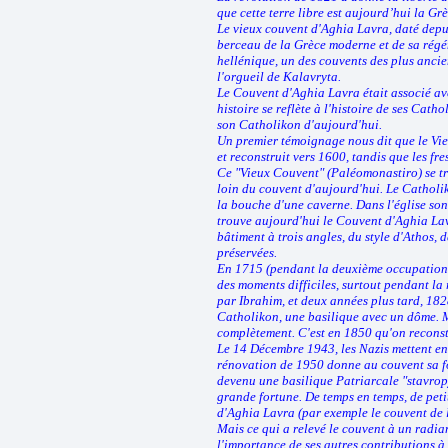
que cette terre libre est aujourd’hui la Gr
Le vieux couvent d'Aghia Lavra, daté depui
berceau de la Grèce moderne et de sa régé
hellénique, un des couvents des plus ancie
l'orgueil de Kalavryta.
Le Couvent d'Aghia Lavra était associé av
histoire se reflète à l'histoire de ses Cath
son Catholikon d'aujourd'hui.
Un premier témoignage nous dit que le Vie
et reconstruit vers 1600, tandis que les f
Ce "Vieux Couvent" (Paléomonastiro) se t
loin du couvent d'aujourd'hui. Le Catholi
la bouche d'une caverne. Dans l'église son
trouve aujourd'hui le Couvent d'Aghia Lavr
bâtiment à trois angles, du style d'Athos, 
préservées.
En 1715 (pendant la deuxième occupation d
des moments difficiles, surtout pendant la 
par Ibrahim, et deux années plus tard, 182
Catholikon, une basilique avec un dôme. Ma
complètement. C'est en 1850 qu'on reconstr
Le 14 Décembre 1943, les Nazis mettent en 
rénovation de 1950 donne au couvent sa fo
devenu une basilique Patriarcale "stavropy
grande fortune. De temps en temps, de pet
d'Aghia Lavra (par exemple le couvent de la
Mais ce qui a relevé le couvent à un radia
l'importance de ses autres contributions à 