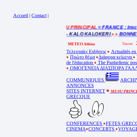
Accueil
|
Contact
|
= MENU PRINCIPAL
= FRANCE : Inscriptio
la bande annonce
E – ΚΑΛΟ ΚΑΛΟΚΑΙΡΙ – KALO KALOKERI
BONNES VAC
METEO Athina
Τελευταίες Ειδήσεις
Actualités en
Πρώτο θέμα
Διάφορα κείμενα
de l'éducation
The Panhellenic po
ΟΜΟΓΕΝΕΙΑ ΔΙΑΣΠΟΡΑ ΓΑΛΛ
COMMUNIQUES
ARCHI
ANNONCES
SITES INTERNET
MENU PRINC
GRECQUE
CONFERENCES
FETES GREC
CINEMA
CONCERTS
VOYAG