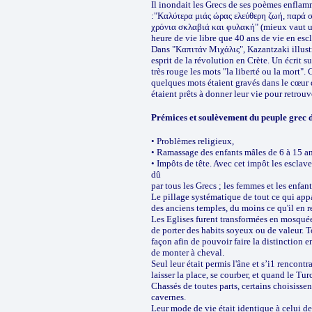
Il inondait les Grecs de ses poèmes enfla
:"Καλύτερα μιάς ώρας ελεύθερη ζωή, παρά 
χρόνια σκλαβιά και φυλακή" (mieux vaut 
heure de vie libre que 40 ans de vie en esc
Dans "Καπιτάν Μιχάλις", Kazantzaki illust
esprit de la révolution en Crète. Un écrit su
très rouge les mots "la liberté ou la mort". 
quelques mots étaient gravés dans le cœur 
étaient prêts à donner leur vie pour retrouve
Prémices et soulèvement du peuple grec 
• Problèmes religieux,
• Ramassage des enfants mâles de 6 à 15 ans
• Impôts de tête. Avec cet impôt les esclave
dû
par tous les Grecs ; les femmes et les enfan
Le pillage systématique de tout ce qui appa
des anciens temples, du moins ce qu'il en re
Les Eglises furent transformées en mosquée
de porter des habits soyeux ou de valeur. T
façon afin de pouvoir faire la distinction ent
de monter à cheval.
Seul leur était permis l'âne et s’i1 rencontr
laisser la place, se courber, et quand le Tur
Chassés de toutes parts, certains choisissen
cavernes.
Leur mode de vie était identique à celui des