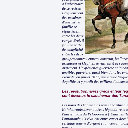
à l'adversaire
de se retirer.
Fréquemment
des membres
d'une même
famille se
répartissent
entre les deux
camps. Bref, il
y a une sorte
de complicité
entre les deux
groupes contre l'ennemi commun, les Turc
armatoles et klephtès se rallient à la caus
armement. L'expérience guerrière et la co
terribles guerriers, aussi bien dans les e
exemple, en juillet 1822, une armée turque
Argolide, et y perdit des milliers d'hommes
Les révolutionnaires grecs et leur l
sont devenus le cauchemar des Turc
Les noms des kapétanios sont innombrables
Kolokotronis devenu héros légendaire et 
l'ancien nom du Péloponnèse). Dans les île
l'autonomie, ils vivaient entre eux et dev
certaine somme d'argent et un certain nom
turque.