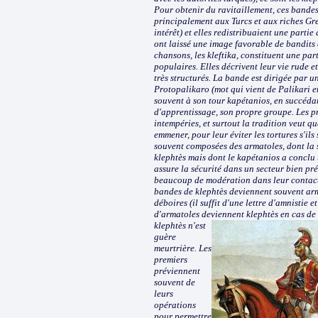
Pour obtenir du ravitaillement, ces bande
principalement aux Turcs et aux riches Gr
intérêt) et elles redistribuaient une parti
ont laissé une image favorable de bandits 
chansons, les kleftika, constituent une pa
populaires. Elles décrivent leur vie rude e
très structurés. La bande est dirigée par u
Protopalikaro (mot qui vient de Palikari e
souvent à son tour kapétanios, en succédan
d'apprentissage, son propre groupe. Les p
intempéries, et surtout la tradition veut q
emmener, pour leur éviter les tortures s'ils
souvent composées des armatoles, dont la s
klephtès mais dont le kapétanios a conclu 
assure la sécurité dans un secteur bien pré
beaucoup de modération dans leur contact 
bandes de klephtès deviennent souvent arma
déboires (il suffit d'une lettre d'amnistie 
d'armatoles deviennent klephtès en cas d
klephtès n'est
guère
meurtrière. Les
premiers
préviennent
souvent de
leurs
opérations
pour permettre