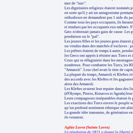
mot de "turc".
Les dignitaires religieux étaient nommés p
en sorte qu'il y ait un antagonisme permane
orthodoxes ne demandent pas 1 aide du pap
Comme tous les pays occupants, ils faisaient
et rendues par les occupants eux-mêmes. S'il
Grec n'obtenait jamais gain de cause. Les 
pendaison ou le "pal".
Les jeunes filles et les jeunes gens étaien
ou vendus dans des marchés d’esclaves : per
Les prêtres étaient de temps à autre, pendus
les Grecs ont appris à résister aux Turcs et
Ceux qui se réfugiaient dans les montagnes 
nombreux. Pour combattre les Turcs, les K
"Armatoli". Leur chef avait le titre de capi
La plupart du temps, Armatoli et Kleftes s'
des accords avec les Kleftes et les gagnaie
alors des Armatoli.
Les Kleftes avaient leur repaire dans des l
(d'Olympe, Pintos, Kissavos et Agrafa) leur 
Leurs compagnons inséparables étaient le pi
Les exactions des Turcs envers le peuple sou
qu’un profond sentiment ethnique ont alime
La grande idée transmise, de génération en 
ils venaient.
Aghia Lavra (Sainte Lavra)
La révolution de 1821 a donné la liberté à