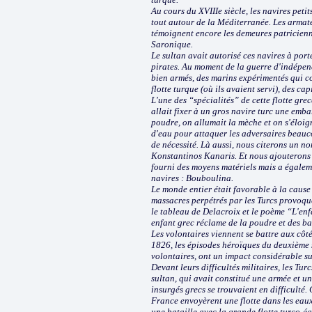
Au cours du XVIIIe siècle, les navires pet
tout autour de la Méditerranée. Les armat
témoignent encore les demeures patricienn
Saronique.
Le sultan avait autorisé ces navires à port
pirates. Au moment de la guerre d'indépen
bien armés, des marins expérimentés qui co
flotte turque (où ils avaient servi), des ca
L'une des “spécialités” de cette flotte grecq
allait fixer à un gros navire turc une emb
poudre, on allumait la mèche et on s'éloigna
d'eau pour attaquer les adversaires beauc
de nécessité. Là aussi, nous citerons un no
Konstantinos Kanaris. Et nous ajouterons 
fourni des moyens matériels mais a égale
navires : Bouboulina.
Le monde entier était favorable à la cause
massacres perpétrés par les Turcs provoque
le tableau de Delacroix et le poème “L'enf
enfant grec réclame de la poudre et des bal
Les volontaires viennent se battre aux côté
1826, les épisodes héroïques du deuxième 
volontaires, ont un impact considérable s
Devant leurs difficultés militaires, les Tu
sultan, qui avait constitué une armée et u
insurgés grecs se trouvaient en difficulté. 
France envoyèrent une flotte dans les eau
une bataille avec la grande flotte turco-ég