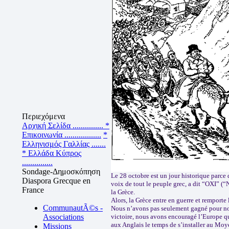
Περιεχόμενα
Αρχική Σελίδα ...............
*
Επικοινωνία ..................
*
Ελληνισμός Γαλλίας .......
* Ελλάδα Κύπρος
...............
Sondage-Δημοσκόπηση
Le 28 octobre est un jour historique parce 
Diaspora Grecque en
voix de tout le peuple grec, a dit “OXI” (
France
la Grèce.
Alors, la Grèce entre en guerre et remporte
CommunautÃ©s -
Nous n’avons pas seulement gagné pour no
Associations
victoire, nous avons encouragé l’Europe qu
aux Anglais le temps de s’installer au Moy
Missions