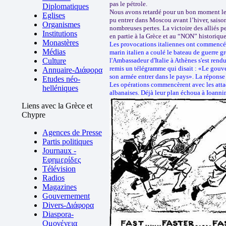
pas le pétrole.
Diplomatiques
Nous avons retardé pour un bon moment les 
Eglises
pu entrer dans Moscou avant l’hiver, saison
Organismes
nombreuses pertes. La victoire des alliés 
Institutions
en partie à la Grèce et au “NON” historiqu
Monastères
Les provocations italiennes ont commencé 
Médias
marin italien a coulé le bateau de guerre gr
Culture
l'Ambassadeur d'Italie à Athènes s'est rend
remis un télégramme qui disait : «Le gouve
Annuaire-Διάφορα
son armée entrer dans le pays». La réponse 
Etudes néo-
Les opérations commencèrent avec les attaqu
helléniques
albanaises. Déjà leur plan échoua à Ioanni
Liens avec la Grèce et
Chypre
Agences de Presse
Partis politiques
Journaux -
Εφημερίδες
Télévision
Radios
Magazines
Gouvernement
Divers-Διάφορα
Diaspora-
Ομογένεια