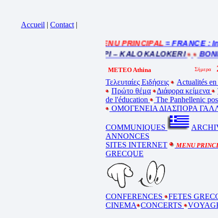
Accueil
|
Contact
|
= MENU PRINCIPAL
= FRANCE : Inscri
 sur la bande annonce
 ETE – ΚΑΛΟ ΚΑΛΟΚΑΙΡΙ – KALO KALOKERI
BONNES 
METEO Athina
Τελευταίες Ειδήσεις
Actualités en
Πρώτο θέμα
Διάφορα κείμενα
de l'éducation
The Panhellenic po
ΟΜΟΓΕΝΕΙΑ ΔΙΑΣΠΟΡΑ ΓΑΛΛ
COMMUNIQUES
ARCHI
ANNONCES
SITES INTERNET
MENU PRINC
GRECQUE
CONFERENCES
FETES GREC
CINEMA
CONCERTS
VOYAG