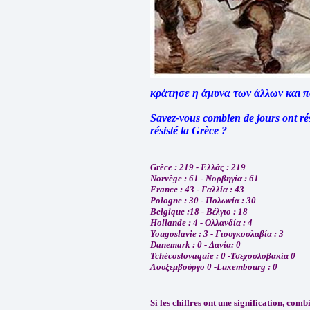
κράτησε η άμυνα των άλλων και 
Savez-vous combien de jours ont rés
résisté la Grèce ?
Grèce : 219 - Ελλάς : 219
Norvège : 61 - Νορβηγία : 61
France : 43 - Γαλλία : 43
Pologne : 30 - Πολωνία : 30
Belgique :18 - Βέλγιο : 18
Hollande : 4 - Ολλανδία : 4
Yougoslavie : 3 - Γιουγκοσλαβία : 3
Danemark : 0 - Δανία: 0
Tchécoslovaquie : 0 -Τσεχοσλοβακία 0
Λουξεμβούργο 0 -Luxembourg : 0
Si les chiffres ont une signification, comb