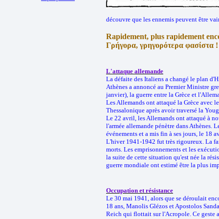
découvre que les ennemis peuvent être va
Rapidement, plus rapidement encor
Γρήγορα, γρηγορότερα φασίστα !
L'attaque allemande
La défaite des Italiens a changé le plan d'
Athènes a annoncé au Premier Ministre gre
janvier), la guerre entre la Grèce et l'Allem
Les Allemands ont attaqué la Grèce avec le 
Thessalonique après avoir traversé la Youg
Le 22 avril, les Allemands ont attaqué à no
l'armée allemande pénètre dans Athènes. Le
événements et a mis fin à ses jours, le 18 a
L'hiver 1941-1942 fut très rigoureux. La fa
morts. Les emprisonnements et les exécuti
la suite de cette situation qu'est née la rés
guerre mondiale ont estimé être la plus im
Occupation et résistance
Le 30 mai 1941, alors que se déroulait enco
18 ans, Manolis Glézos et Apostolos Sanda
Reich qui flottait sur l'Acropole. Ce geste 