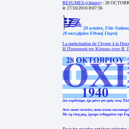
RESUMES-(cliquez)
: 28 OCTOB
le 27/10/2010 8:07:36
28 octobre, Fête Nation
28 οκτωβρίου Εθνική Γιορτή
La participation de Chypre à la Deu
Η Προσφορά της Κύπρου στον Β΄ Π
L
Ε
τ
N
m
Δεν κερδίσαμε, όχι μόνο για εμάς τους Έλ
Avec notre victoire, nous avons encourag
Με τη νίκη μας, έχουμε ενθαρρύνει την Ε