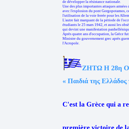
de développer la résistance nationale.
Une des plus importantes attaques armées d
avec l'explosion du pont Gorgopotamos, c
l'utilisation de la voie ferrée pour les Al
L'autre fait marquant de la période de l'oc
étudiants le 25 mars 1942, et aussi les obs
qui devint une manifestation panhelléniqu
Après quatre ans d'occupation, la Grèce fut 
Ministre du gouvernement grec après guerr
l'Acropole.
ΖΗΤΩ Η 28η 
« Παιδιά της Ελλάδος 
C'est la Grèce qui a r
première victoire de l