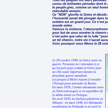
Tous les peuples ont leurs périodes. 
connu de brillantes périodes dont le 
le peuple grec, comme un seul homm
redoutable ennemi.
Ce “NON” glorifie la Grèce et décid
l’humanité aurait été plongée dans la 
octobre est un grand jour. Ce n’est 
monde entier.
Vaincus la violence, l’obscurantisme 
pour but de vous montrer le chemin d
n’est autre que celui de la lutte “pour
un tel chemin, notre vie n’aurait auc
Voici pourquoi nous fêtons le 28 oct
Le 28 octobre 1940, la Grèce entre en
guerre. Personne ne s’attendait à ce
qu’un petit pays comme la Grèce joue
un rôle aussi important durant la
deuxième guerre mondiale.
Les projets d’Hitler étaient d’envahir
l’Europe pour atteindre la Russie.
En mars 1939, l’armée allemande entre
en Tchécoslovaquie et en septembre de
la même année en Pologne.
En avril 1939, les Italiens pénètrent en
Albanie ; en mars 1940, les Allemands
envahissent la Finlande et en avril le