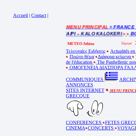
Accueil
|
Contact
|
= MENU PRINCIPAL
= FRANCE : In
Cliquez sur la bande annonce
BEL ETE – ΚΑΛΟ ΚΑΛΟΚΑΙΡΙ – KALO KALOKERI
BON
METEO Athina
Τελευταίες Ειδήσεις
Actualités en
Πρώτο θέμα
Διάφορα κείμενα
de l'éducation
The Panhellenic po
ΟΜΟΓΕΝΕΙΑ ΔΙΑΣΠΟΡΑ ΓΑΛΛ
COMMUNIQUES
ARCHI
ANNONCES
SITES INTERNET
MENU PRINC
GRECQUE
CONFERENCES
FETES GREC
CINEMA
CONCERTS
VOYAG