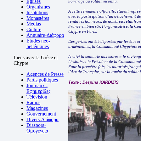
Eglises
hommage au soldat inconnu.
Organismes
A cette cérémonie officielle, étaient représ
Institutions
avec la participation d’un détachement de 
Monastères
rendu les honneurs, de nombreux élus fran
Médias
France et, bien sûr, l’organisatrice, la 
Culture
Chypre en Paris.
Annuaire-Διάφορα
Etudes néo-
Des gerbes ont été déposées par les élus et
helléniques
arméniennes, la Communauté Chypriote et
A suivi la sonnerie aux morts et le raviv
Liens avec la Grèce et
Lissiotis et le Président de la Communau
Chypre
Pour la première fois, les autorités frança
l’Arc de Triomphe, sur la tombe du soldat 
Agences de Presse
Partis politiques
Texte : Despina KARDIZIS
Journaux -
Εφημερίδες
Télévision
Radios
Magazines
Gouvernement
Divers-Διάφορα
Diaspora-
Ομογένεια