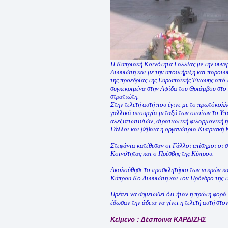
Η Κυπριακή Κοινότητα Γαλλίας με την συνε
Λυσσιώτη και με την υποστήριξη και παρου
της προεδρίας της Ευρωπαϊκής Ένωσης από τ
συγκεκριμένα στην Αψίδα του Θριάμβου στο
στρατιώτη.
Στην τελετή αυτή που έγινε με το πρωτόκολ
γαλλικά υπουργία μεταξύ των οποίων το Υπ
αλεξιπτωτιστών, στρατιωτική φιλαρμονική η 
Γάλλοι και βέβαια η οργανώτρια Κυπριακή 
Στεφάνια κατέθεσαν οι Γάλλοι επίσημοι οι
Κοινότητας και ο Πρέσβης της Κύπρου.
Ακολούθησε το προσκλητήριο των νεκρών κα
Κύπρου Κο Λυσσιώτη και τον Πρόεδρο της 
Πρέπει να σημειωθεί ότι ήταν η πρώτη φορά 
έδωσαν την άδεια να γίνει η τελετή αυτή στ
Κείμενο : Δέσποινα ΚΑΡΔΙΖΗΣ