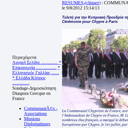
RESUMES-(cliquez)
: COMMUNA
le 9/8/2012 15:14:13
Τελετή για την Κυπριακή Προεδρία τ
Cérémonie pour Chypre à Paris
Περιεχόμενα
Αρχική Σελίδα ...............
*
Επικοινωνία ..................
*
Ελληνισμός Γαλλίας .......
* Ελλάδα Κύπρος
...............
Sondage-Δημοσκόπηση
Diaspora Grecque en
France
CommunautÃ©s -
La Communauté Chypriote de France, avec 
Associations
l’Ambassadeur de Chypre en France, M. Liss
Missions
nombreux élus français, a marqué le début
Diplomatiques
Européenne par Chypre, le 1er juillet, par