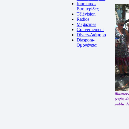
Journaux -
Εφημερίδες
Télévision
Radios
Magazines
Gouvernement
Divers-Διάφορα
Diaspora-
Ομογένεια
illustrer
(enfin, 
public d