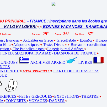
 PRINCIPAL
= FRANCE : Inscriptions dans les écoles grec
– KALO KALOKERI
BONNES VACANCES - ΚΑΛΕΣ ΔΙΑΚ
 Athina
ίες Ειδήσεις
Actualités en Grèce
GrèceHebdo
Ελλάδα
Κύπρο
ο θέμα
Διάφορα κείμενα
Textes Divers
Bureau de coordination
ucation
The Panhellenic post
Le petit journal Athènes
ΕΝΕΙΑ ΔΙΑΣΠΟΡΑ ΓΑΛΛΙΑΣ - DIASPORA DE FRANCE
UNIQUES
ARCHIVES-ΑΡΧΕΙΟ
LIVRES
NCES
 INTERNET
CARTE DE LA DIASPORA
MENU PRINCIPAL
QUE
ERENCES
FETES GRECQUES
EXPOSITIONS
THEATRE
MA
CONCERTS
VOYAGES
DANSES