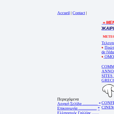
Accueil
|
Contact
|
= MENU
Cliquez sur la bande annonce
BEL ETE – ΚΑΛΟ ΚΑΛΟΚΑΙΡΙ 
METEO
Τελευτα
Πρώτ
de l'éd
ΟΜΟΓ
COMM
ANNO
SITES
GREC
Περιεχόμενα
CONF
Αρχική Σελίδα ...............
*
CINE
Επικοινωνία ..................
*
Ελληνισμός Γαλλίας .......