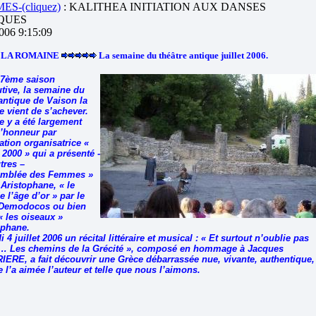
S-(cliquez)
: KALITHEA INITIATION AUX DANSES
QUES
2006 9:15:09
 LA ROMAINE
La semaine du théâtre antique juillet 2006.
 7ème saison
tive, la semaine du
 antique de Vaison la
 vient de s’achever.
e y a été largement
l’honneur par
ation organisatrice «
 2000 » qui a présenté -
tres –
emblée des Femmes »
 Aristophane, « le
e l’âge d’or » par le
 Demodocos ou bien
« les oiseaux »
ophane.
 4 juillet 2006 un récital littéraire et musical : « Et surtout n’oublie pas
… Les chemins de la Grécité », composé en hommage à Jacques
ERE, a fait découvrir une Grèce débarrassée nue, vivante, authentique,
e l’a aimée l’auteur et telle que nous l’aimons.