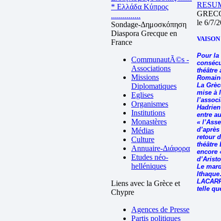
RESUME
* Ελλάδα Κύπρος
GREC
...............
le 6/7/
Sondage-Δημοσκόπηση
Diaspora Grecque en
VAISON
France
Pour la
CommunautÃ©s -
consécu
Associations
théâtre
Missions
Romaine
La Grèc
Diplomatiques
mise à 
Eglises
l’associ
Organismes
Hadrien
Institutions
entre au
Monastères
« l’Ass
d’après
Médias
retour d
Culture
théâtre
Annuaire-Διάφορα
encore 
Etudes néo-
d’Arist
helléniques
Le mardi
Ithaque
LACARRI
Liens avec la Grèce et
telle qu
Chypre
Agences de Presse
Partis politiques