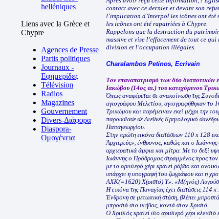
Après avoir reçu cette information, l’Egli
helléniques
contact avec ce dernier et devant son refus 
l’implication d’Interpol les icônes ont été
Liens avec la Grèce et
les icônes ont été rapatriées à Chypre.
Rappelons que la destruction du patrimoine
Chypre
massive et vise l’effacement de tout ce qui 
division et l’occupation illégales.
Agences de Presse
Partis politiques
Charalambos Petinos, Ecrivain
Journaux -
Εφημερίδες
Tον επαναπατρισμό των δύο δεσποτικών ε
Télévision
Ιακώβου (14ος αι.) του κατεχόμενου Τρικ
Radios
Όπως αναφέρεται σε ανακοίνωση της Συνοδικ
Magazines
αγιογράφου Μελετίου, αγιογραφήθηκαν το 1
Gouvernement
Τρικώμου και παρέμειναν εκεί μέχρι την τουρ
παρουσίασε σε Διεθνές Κρητολογικό συνέδρι
Divers-Διάφορα
Παπαγεωργίου.
Diaspora-
Στην πρώτη εικόνα διατάσεων 110 x 128 εκα
Ομογένεια
Ἀρχιερεύς», ένθρονος, καθώς και ο Ιωάννης
αρχιερατικά άμφια και μίτρα. Με το δεξί υψ
Ιωάννης ο Πρόδρομος στραμμένος προς τον Χ
με το αριστερό χέρι κρατεί ράβδο και ανοικ
υπάρχει η υπογραφή του ζωγράφου και η 
ΑΧΚ(=1620) Χ(ριστό) Υ». «Μ(ηνός) Αυγούσ
Η εικόνα της Παναγίας έχει διατάσεις 114 x
Ένθρονη σε μετωπική στάση, βλέπει μπροστά κ
μπροστά στο στήθος, κοντά στον Χριστό.
Ο Χριστός κρατεί στο αριστερό χέρι κλειστό