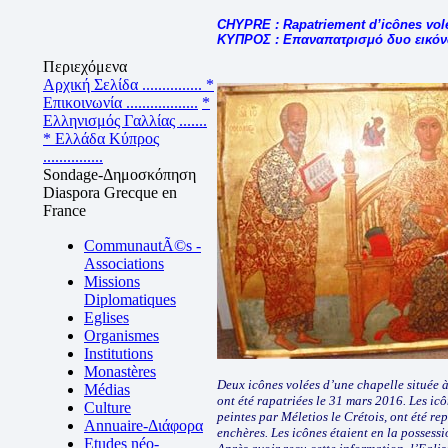
CHYPRE : Rapatriement d’icônes vol
ΚΥΠΡΟΣ : Επαναπατρισμό δυο εικόν
Περιεχόμενα
Αρχική Σελίδα ...............
*
Επικοινωνία ..................
*
Ελληνισμός Γαλλίας .......
* Ελλάδα Κύπρος
...............
Sondage-Δημοσκόπηση
Diaspora Grecque en
France
CommunautÃ©s -
Associations
Missions
Diplomatiques
Eglises
Organismes
Institutions
Monastères
Deux icônes volées d’une chapelle située à
Médias
ont été rapatriées le 31 mars 2016. Les icô
Culture
peintes par Méletios le Crétois, ont été re
Annuaire-Διάφορα
enchères. Les icônes étaient en la possess
Etudes néo-