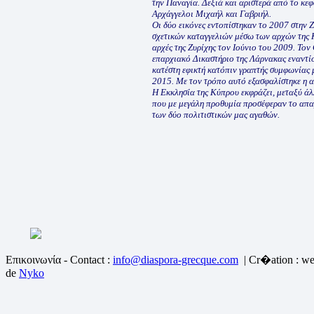
την Παναγία. Δεξιά και αριστερά από το κεφά
Αρχάγγελοι Μιχαήλ και Γαβριήλ.
Οι δύο εικόνες εντοπίστηκαν το 2007 στην 
σχετικών καταγγελιών μέσω των αρχών της Κ
αρχές της Ζυρίχης τον Ιούνιο του 2009. Το
επαρχιακό Δικαστήριο της Λάρνακας εναντί
κατέστη εφικτή κατόπιν γραπτής συμφωνίας 
2015. Με τον τρόπο αυτό εξασφαλίστηκε η 
Η Εκκλησία της Κύπρου εκφράζει, μεταξύ άλ
που με μεγάλη προθυμία προσέφεραν το απα
των δύο πολιτιστικών μας αγαθών.
Επικοινωνία - Contact :
info@diaspora-grecque.com
| Cr�ation : we
de
Nyko