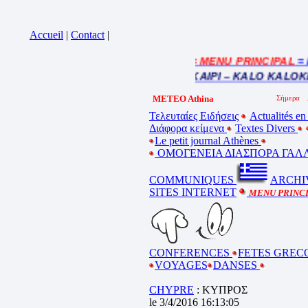
Accueil
|
Contact
|
= MENU PRINCIPAL
= FR
Cliquez sur la bande annonce
BEL ETE – ΚΑΛΟ ΚΑΛΟΚΑΙΡΙ – KALO KALOKE
METEO Athina
Τελευταίες Ειδήσεις
Actualités en
Διάφορα κείμενα
Textes Divers
Le petit journal Athènes
ΟΜΟΓΕΝΕΙΑ ΔΙΑΣΠΟΡΑ ΓΑΛΛ
COMMUNIQUES
ARCHI
SITES INTERNET
MENU PRINC
CONFERENCES
FETES GREC
VOYAGES
DANSES
CHYPRE
: ΚΥΠΡΟΣ
le 3/4/2016 16:13:05